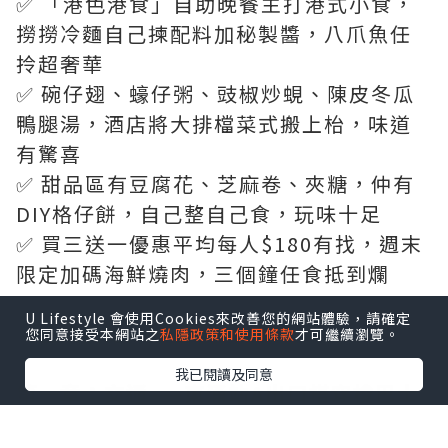
✅ 「港色港食」自助晚餐主打港式小食，
撈撈冷麵自己揀配料加秘製醬，八爪魚任
拎超奢華
✅ 碗仔翅、蠔仔粥、豉椒炒蜆、陳皮冬瓜
鴨腿湯，酒店將大排檔菜式搬上枱，味道
有驚喜
✅ 甜品區有豆腐花、芝麻卷、夾糖，仲有
DIY格仔餅，自己整自己食，玩味十足
✅ 買三送一優惠平均每人$180有找，週末
限定加碼海鮮燒肉，三個鐘任食抵到爛
U Lifestyle 會使用Cookies來改善您的網站體驗，請確定
（正文開始）
您同意接受本網站之
私隱政策和使用條款
才可繼續瀏覽。
我已閱讀及同意
第一章：交通——東涌站A出口搭穿梭巴士