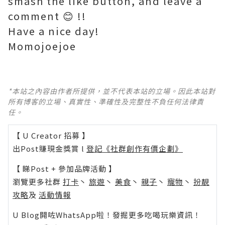
smash the like button, and leave a
comment 😊 !!
Have a nice day!
Momojoejoe
*本站之內容由作者所提供，並不代表本站的立場。因此本站對
所有博客的立場、真實性、準確性及完整性不負任何法律責
任。
【 U Creator 招募 】
出Post賺現金獎賞 l
登記《社群創作有價企劃》
【 睇Post + 參加品牌活動 】
瀏覽更多社群
打卡
丶
旅遊
丶
美食
丶
親子
丶
寵物
丶
扮靚
攻略
及
活動情報
U Blog開咗WhatsApp啦！發掘更多吃喝玩樂資訊！