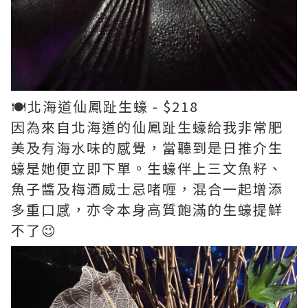
🍽️北海道仙鳳趾生蠔 - $218
因為來自北海道的仙鳳趾生蠔給我非常肥
美及有海水味的感覺，當聽到是日推介生
蠔是她便立即下單。生蠔伴上三文魚籽、
魚子醬及梅酒威士忌啫喱，混合一起增添
多重口感，亦令本身高質飽滿的生蠔提鮮
不了😉