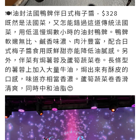
🍽️油封法國鴨髀伴日式梅子醬 - $328
既然是法國菜，又怎能錯過這道傳統法國
菜，用低溫慢焗數小時的油封鴨髀。鴨髀
軟嫩無比、鹹香味濃、肉汁豐富，配合日
式梅子醬食用既鮮甜亦能降低油膩感。另
外，伴菜有焗薯蓉及蘆筍蔬菜卷。長條型
的薯蓉上加入大量牛油，焗出來有酥皮的
口感，味道亦相當香濃。蘆筍蔬菜卷香滑
清爽，同時中和油脂😍