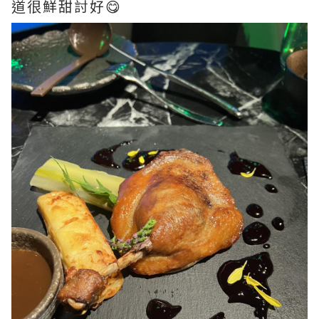
道很鮮甜討好😋