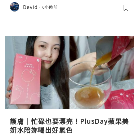
Devid
6小時前
護膚｜忙碌也要漂亮！PlusDay蘋果美
妍水陪妳喝出好氣色