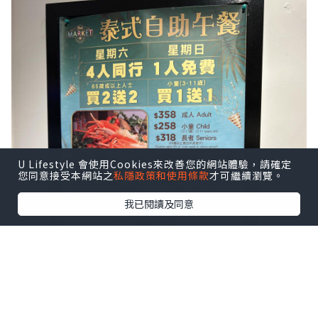
✏️位置（8/10）：餐廳附近有輕鐵站及巴
士站
✏️環境（9/10）：東南亞風情，環境開揚
悠閑
✏️服務（8/10）：Refill夠快，職員亦友
U Lifestyle 會使用Cookies來改善您的網站體驗，請確定
您同意接受本網站之
私隱政策和使用條款
才可繼續瀏覽。
善
我已閱讀及同意
✏️食物（9/10）：自助餐選擇多，味道有
驚喜