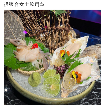
很適合女士飲用🥳