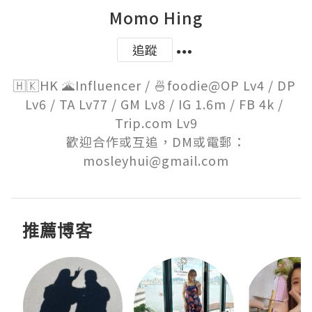
Momo Hing
追蹤
🇭🇰HK 🌋Influencer / 🍜foodie@OP Lv4 / DP 
Lv6 / TA Lv77 / GM Lv8 / IG 1.6m / FB 4k / 
Trip.com Lv9

歡迎合作或互追，DM或電郵：

mosleyhui@gmail.com
推薦博客