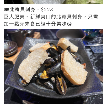
🍽️北寄貝刺身 - $228
巨大肥美、新鮮爽口的北寄貝刺身，只需
加一點芥末食已經十分美味😘