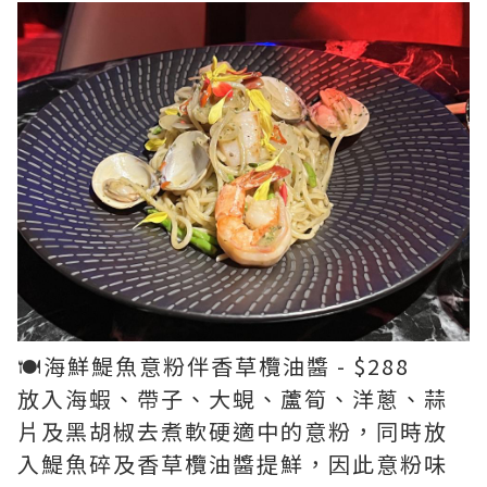
🍽️海鮮鯷魚意粉伴香草欖油醬 - $288
放入海蝦、帶子、大蜆、蘆筍、洋蔥、蒜
片及黑胡椒去煮軟硬適中的意粉，同時放
入鯷魚碎及香草欖油醬提鮮，因此意粉味