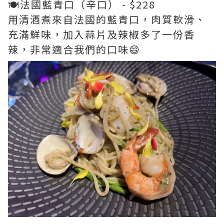
🍽️法國藍青口（辛口） - $228
用清酒煮來自法國的藍青口，肉質軟滑、
充滿鮮味，加入蒜片及辣椒多了一份香
辣，非常適合我們的口味😄