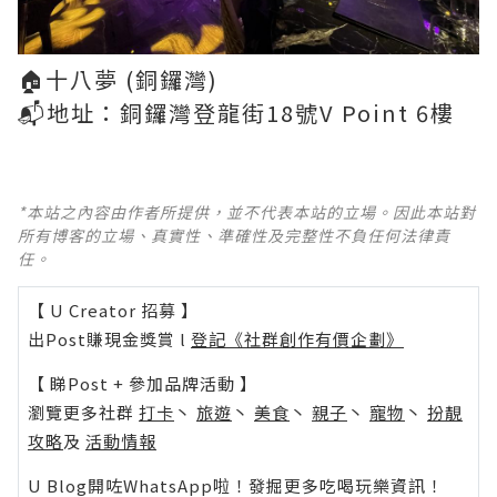
🏠十八夢 (銅鑼灣)
📬地址：銅鑼灣登龍街18號V Point 6樓
*本站之內容由作者所提供，並不代表本站的立場。因此本站對
所有博客的立場、真實性、準確性及完整性不負任何法律責
任。
【 U Creator 招募 】
出Post賺現金獎賞 l
登記《社群創作有價企劃》
【 睇Post + 參加品牌活動 】
瀏覽更多社群
打卡
丶
旅遊
丶
美食
丶
親子
丶
寵物
丶
扮靚
攻略
及
活動情報
U Blog開咗WhatsApp啦！發掘更多吃喝玩樂資訊！