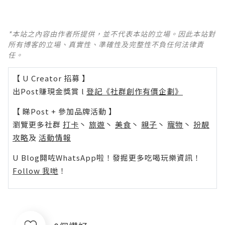
*本站之內容由作者所提供，並不代表本站的立場。因此本站對
所有博客的立場、真實性、準確性及完整性不負任何法律責
任。
【 U Creator 招募 】
出Post賺現金獎賞 l
登記《社群創作有價企劃》
【 睇Post + 參加品牌活動 】
瀏覽更多社群
打卡
丶
旅遊
丶
美食
丶
親子
丶
寵物
丶
扮靚
攻略
及
活動情報
U Blog開咗WhatsApp啦！發掘更多吃喝玩樂資訊！
Follow 我哋
！