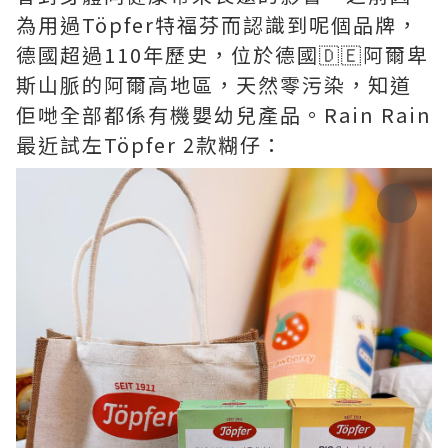
為用過Töpfer特福芬而認識到呢個品牌，
德國超過110年歷史，位於德國🇩🇪阿爾卑
斯山脈的阿爾高地區，天然零污染，知道
佢哋全部都係有機嬰幼兒產品。Rain Rain
最近試左Töpfer 2款糊仔：