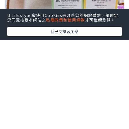
U Lifestyle 會使用Cookies來改善您的網站體驗，請確定
您同意接受本網站之
私隱政策和使用條款
才可繼續瀏覽。
我已閱讀及同意
💛Töpfer特福芬有機穀物糊 (黃色盒)
適合4️⃣個月的寶寶初嚐有機加固，無添加
糖、無麩質、無奶，建議用母乳或配方奶
粉沖調，腸胃易適應，有機胡蘿蔔玉米