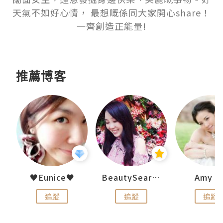
天氣不如好心情， 最想嘅係同大家開心share！
一齊創造正能量!
推薦博客
h 夏沫
♥Eunice♥
BeautySearch
Amy N
追蹤
追蹤
追蹤