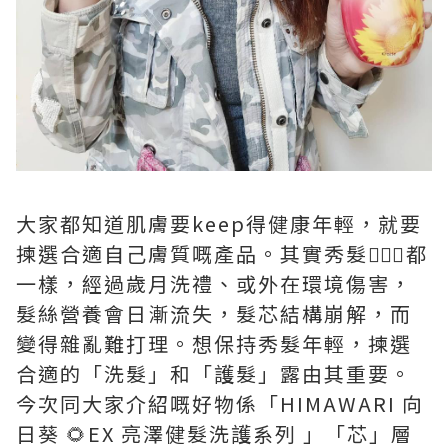
大家都知道肌膚要keep得健康年輕，就要
揀選合適自己膚質嘅產品。其實秀髮💇🏻‍♀️都
一樣，經過歲月洗禮、或外在環境傷害，
髮絲營養會日漸流失，髮芯結構崩解，而
變得雜亂難打理。想保持秀髮年輕，揀選
合適的「洗髮」和「護髮」露由其重要。
今次同大家介紹嘅好物係「HIMAWARI 向
日葵 🌻EX 亮澤健髮洗護系列 」「芯」層