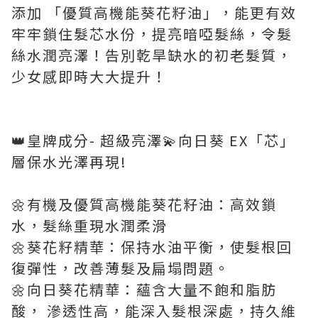
添加 「優質高機能葵花籽油」，能更有效
牢牢鎖住髮芯水份，提亮暗啞髮絲，令髮
絲水潤亮澤！告別乾旱缺水的初老髮質，
少女感即時大大提升！
👑皇牌成分- 超級亮澤💫向日葵 EX「芯」
層保水光澤再現!
🌼有機及優質高機能葵花籽油：高效鎖
水，髮絲重現水潤柔滑
🌼葵花籽精華：保持水油平衡，使髮根回
復彈性，改善薄髮及扁塌問題。
🌼向日葵花精華：蘊含大量不飽和脂肪
酸， 滲透性高，能深入髮根深處，持久維