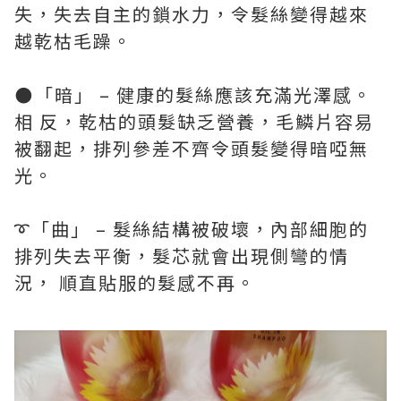
失，失去自主的鎖水力，令髮絲變得越來
越乾枯毛躁。
🌑「暗」 – 健康的髮絲應該充滿光澤感。
相 反，乾枯的頭髮缺乏營養，毛鱗片容易
被翻起，排列參差不齊令頭髮變得暗啞無
光。
➰「曲」 – 髮絲結構被破壞，內部細胞的
排列失去平衡，髮芯就會出現側彎的情
況， 順直貼服的髮感不再。