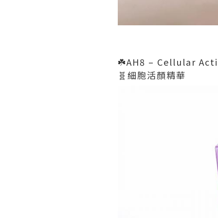
☘️AH8 – Cellular Act
🧬細胞活顏精華