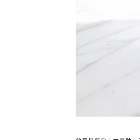
💜產品蘊含：六胜肽