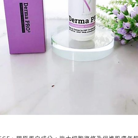
、EGF、膠原蛋白成分，強大細胞復修及促進肌膚年