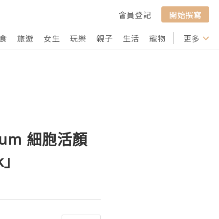
會員登記
開始撰寫
食
旅遊
女生
玩樂
親子
生活
寵物
行山
更多
打卡
 Serum 細胞活顏
sk」