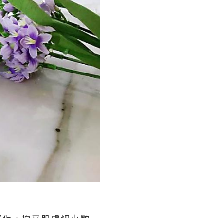
輕化，撫平肌膚細小皺