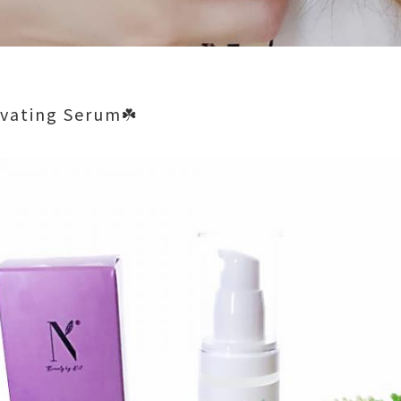
ivating Serum☘️