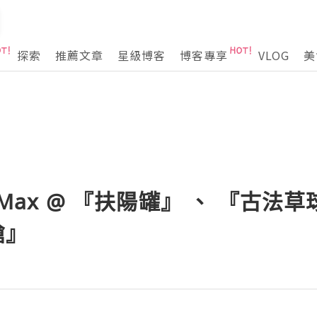
探索
推薦文章
星級博客
博客專享
VLOG
美
nMax @ 『扶陽罐』 、 『古法
槍』