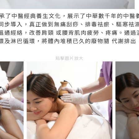
承了中醫經典養生文化，展示了中華數千年的中醫
同步導入，真正做到無痛刮痧、排毒祛瘀、驅寒祛
溫通經絡，改善肩頸
或腰背肌肉疲勞、疼痛。通過
環及淋巴循環，將體內堆積已久的廢物隨
代謝排出
點擊圖片放大