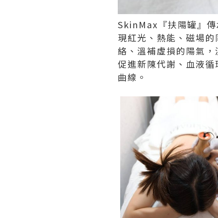
SkinMax
『扶陽罐』傳
現紅光、熱能、磁場的
絡、溫補虛損的陽氣，
促進新陳代謝、血液循
曲線。