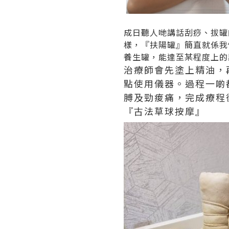
成日聽人哋講話刮痧、拔罐
樣，『扶陽罐』簡直就係我
養生罐，能達至某程度上的
治療師會先塗上精油，
點使用儀器。過程一啲
膊及勁痠痛，完成療程
『古法草球按摩』