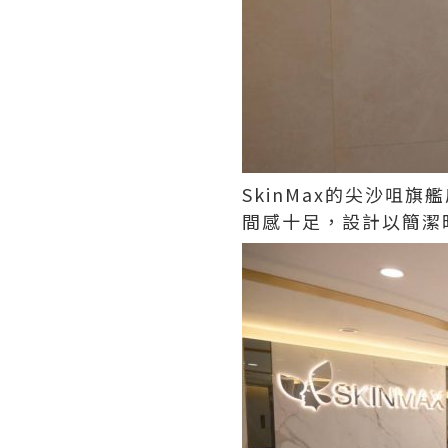
SkinMax
的尖沙咀旗艦
間感十足，設計以簡潔