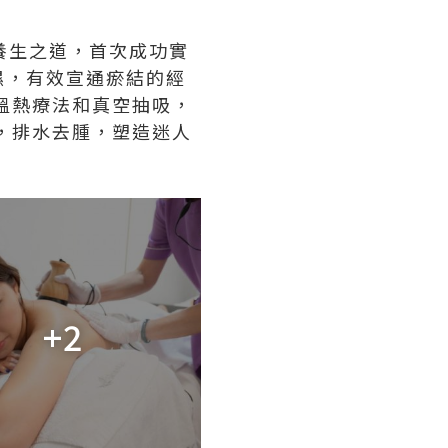
養生之道，首次成功實
濕，有效宣通瘀結的經
溫熱療法和真空抽吸，
，排水去腫，塑造迷人
+2