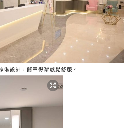
傢俬設計，簡單得黎感覺舒服。