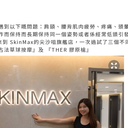
遇到以下嘅問題：肩頸、腰背肌肉疲勞、疼痛、頭
作而保持而長期保持同一個姿勢或者係經常低頭引
來到
SkinMax
的尖沙咀旗艦店，一次過試了三個不
古法草球按摩』及
『
THER
膠原槍』