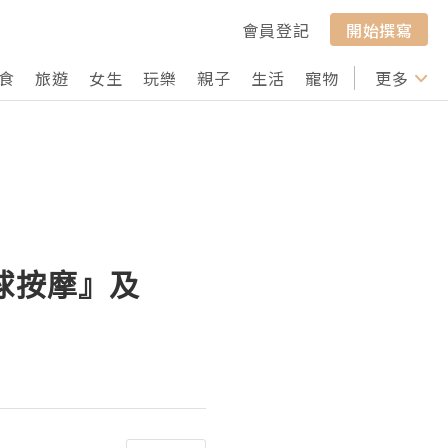
會員登記
開始撰寫
食
旅遊
女生
玩樂
親子
生活
寵物
行山
更多
打卡
草球按摩』及