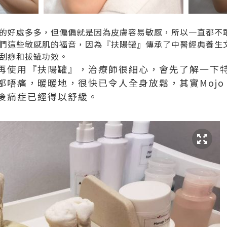
的好處多多，但偏偏就是因為皮膚容易敏感，所以一直都不
們這些敏感肌的福音，因為『扶陽罐』傳承了中醫經典養生
刮痧和拔罐功效。
再使用『扶陽罐』，治療師很細心，會先了解一下
都唔痛，暖暖地，很快已令人全身放鬆，其實
Moj
後痛症已經得以舒緩。