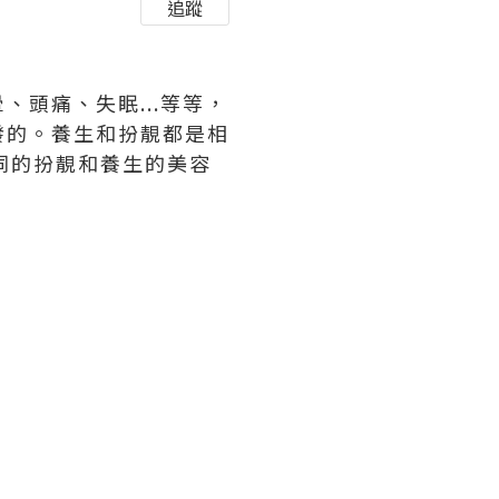
追蹤
暈、頭痛、失眠
...
等等，
發的。養生和扮靚都是相
同的扮靚和養生的美容