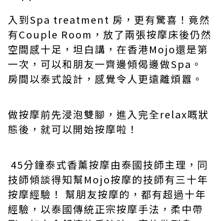
入到
Spa treatment
房，更有驚喜！竟然
有
Couple Room
，放了兩張按摩床後仍然
空間感十足，坦白講，在香港Mojo還是第
一次，可以和朋友一齊邊傾偈邊做Spa。
房間以泰式設計，感覺令人更遠離煩囂。
做按摩前先浸泡雙腳，進入完全
relax
嘅狀
態後，就可以開始按摩啦！
45
分鐘泰式香薰按摩由泰國技師主理，同
技師傾談得知幫
Mojo
按摩的技師有三十年
按摩經驗！
幫朋友按摩的，都有超過十年
經驗，以泰國傳統正宗按摩手法，柔中帶