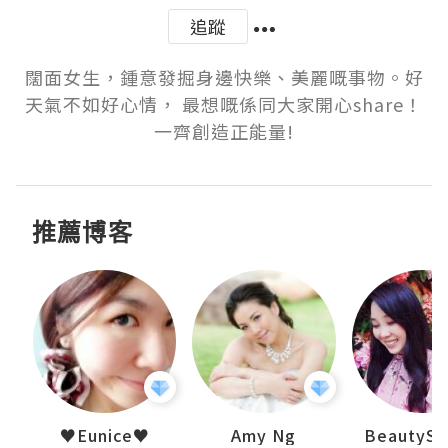
追蹤
闊面女生，鍾意發掘身邊快樂、美麗嘅事物。好
天氣不如好心情， 最想嘅係同大家開心share！
一齊創造正能量!
推薦博客
h 夏沫
♥Eunice♥
Amy Ng