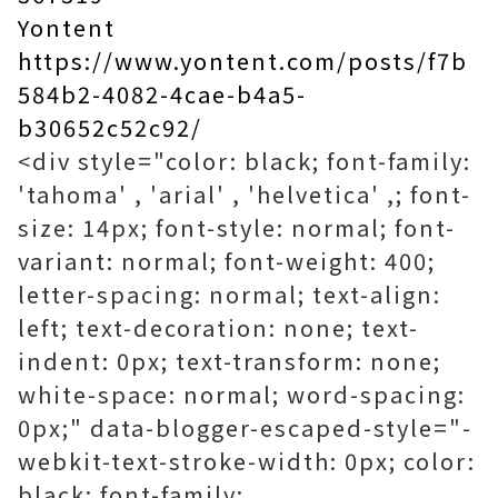
Yontent
https://www.yontent.com/posts/f7b
584b2-4082-4cae-b4a5-
b30652c52c92/
<div style="color: black; font-family:
'tahoma' , 'arial' , 'helvetica' ,; font-
size: 14px; font-style: normal; font-
variant: normal; font-weight: 400;
letter-spacing: normal; text-align:
left; text-decoration: none; text-
indent: 0px; text-transform: none;
white-space: normal; word-spacing:
0px;" data-blogger-escaped-style="-
webkit-text-stroke-width: 0px; color:
black; font-family: