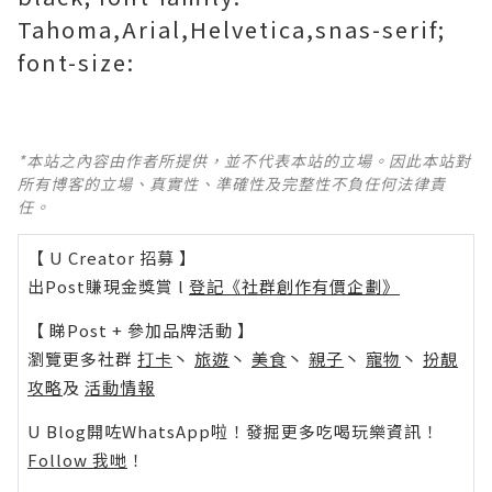
Tahoma,Arial,Helvetica,snas-serif;
font-size:
*本站之內容由作者所提供，並不代表本站的立場。因此本站對
所有博客的立場、真實性、準確性及完整性不負任何法律責
任。
【 U Creator 招募 】
出Post賺現金獎賞 l
登記《社群創作有價企劃》
【 睇Post + 參加品牌活動 】
瀏覽更多社群
打卡
丶
旅遊
丶
美食
丶
親子
丶
寵物
丶
扮靚
攻略
及
活動情報
U Blog開咗WhatsApp啦！發掘更多吃喝玩樂資訊！
Follow 我哋
！