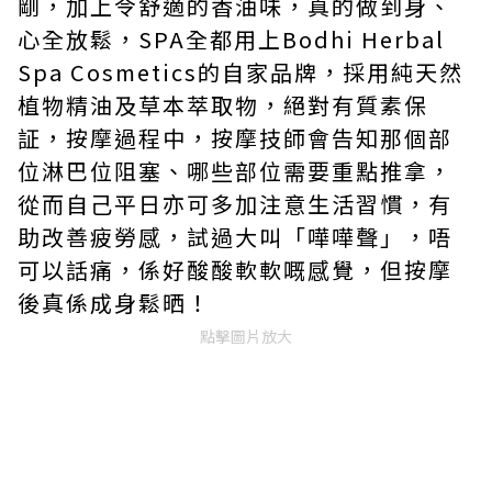
剛，加上令舒適的香油味，真的做到身、
心全放鬆，
SPA
全都用上
Bodhi Herbal
Spa Cosmetics
的自家品牌，採用純天然
植物精油及草本萃取物，絕對有質素保
証，按摩過程中，按摩技師會告知
那個部
位淋巴位阻塞、哪些部位需要重點推拿，
從而自己平日亦可多加注意生活習慣，有
助改善疲勞感，試過大叫「嘩嘩聲」，唔
可以話痛，係好酸酸軟軟嘅感覺，但按摩
後真係成身鬆晒！
點擊圖片放大