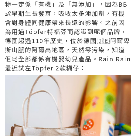
物一定係「有機」及「無添加」，因為BB
👶早期生長發育，吸收太多添加劑，有機
會對身體同健康帶來長遠的影響。之前因
為用過Töpfer特福芬而認識到呢個品牌，
德國超過110年歷史，位於德國🇩🇪阿爾卑
斯山脈的阿爾高地區，天然零污染，知道
佢哋全部都係有機嬰幼兒產品。Rain Rain
最近試左Töpfer 2款糊仔：