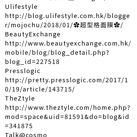
Ulifestyle
http://blog.ulifestyle.com.hk/blogge
r/mojochu/2018/01/
✿
超型格面膜
✿
/
BeautyExchange
http://www.beautyexchange.com.hk/
mobile/blog/blog_detail.php?
blog_id=227518
Presslogic
http://pretty.presslogic.com/2017/1
0/19/article/143715/
TheZtyle
http://www.theztyle.com/home.php?
mod=space&uid=81591&do=blog&id
=341875
Talk@cosmo