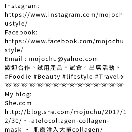
Instagram:
https://www.instagram.com/mojoch
ustyle/
Facebook:
https://www.facebook.com/mojochu
style/
Email : mojochu@yahoo.com
歡迎合作。試用產品。試食。出席活動。
#Foodie #Beauty #lifestyle #Travel
✈️
➿➿➿➿➿➿➿➿➿➿➿➿➿➿➿
My blog:
She.com
http://blog.she.com/mojochu/2017/1
2/30/•-atelocollagen-collagen-
mask-•-
肌膚滲入大量
collagen/