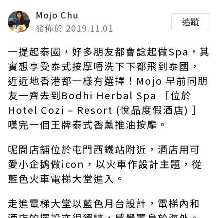
Mojo Chu
追蹤
發佈於 2019.11.01
一提起泰國，好多朋友都會諗起做
Spa
，其
實想享受泰式按摩
唔洗下下都飛到泰國，
近近地香港都一樣有選擇！
Mojo
早前同朋
友一齊去到
Bodhi Herbal Spa
［位於
Hotel Cozi – Resort (
悅品度假酒店
)
］
嘆完一個王牌泰式香薰推油按摩。
呢間店舖位於屯門西鐵站附近，酒店用可
愛小企鵝做
icon
，以火車作設計主題，從
藍色火車電梯大堂進入。
走進電梯大堂以藍色月台設計，電梯內和
酒店的擺設亦很獨特，感覺置身於海外。