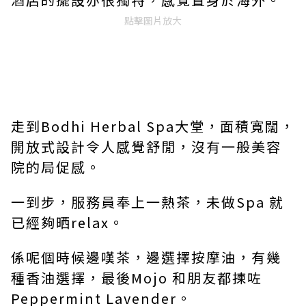
點擊圖片放大
走到
Bodhi Herbal Spa
大堂，面積寬闊，
開放式設計令人感覺舒閒，沒有一般美容
院的局促感。
一到步，服務員奉上一熱茶，未做
Spa
就
已經夠晒
relax
。
係呢個時候邊嘆茶，邊選擇按摩油，有幾
種香油選擇，最後
Mojo
和朋友都揀咗
Peppermint Lavender
。