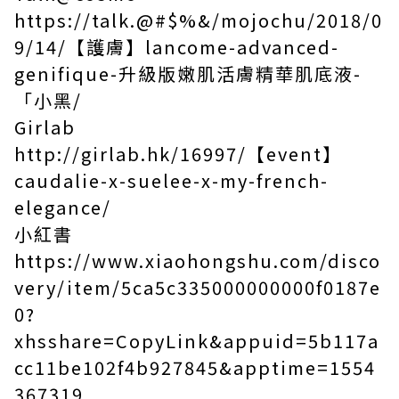
https://talk.@#$%&/mojochu/2018/0
9/14/
【護膚】
lancome-advanced-
genifique-
升級版嫩肌活膚精華肌底液
-
「小黑
/
Girlab
http://girlab.hk/16997/
【
event
】
caudalie-x-suelee-x-my-french-
elegance/
小紅書
https://www.xiaohongshu.com/disco
very/item/5ca5c335000000000f0187e
0?
xhsshare=CopyLink&appuid=5b117a
cc11be102f4b927845&apptime=1554
367319