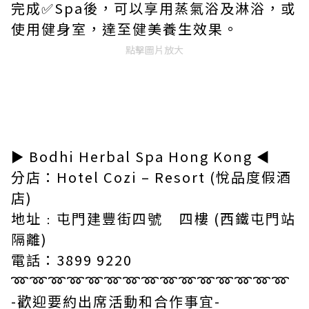
完成
✅
Spa
後，可以享用蒸氣浴及淋浴‍，或
使用健身室，達至健美養生效果。
點擊圖片放大
►
Bodhi Herbal Spa Hong Kong
◄
分店：
Hotel Cozi – Resort (
悅品度假酒
店
)
地址﹕屯門建豐街四號
四樓
(
西鐵屯門站
隔離
)
電話
：
3899 9220
➿➿➿➿➿➿➿➿➿➿➿➿➿➿➿
-
歡迎要約出席活動和合作事宜
-