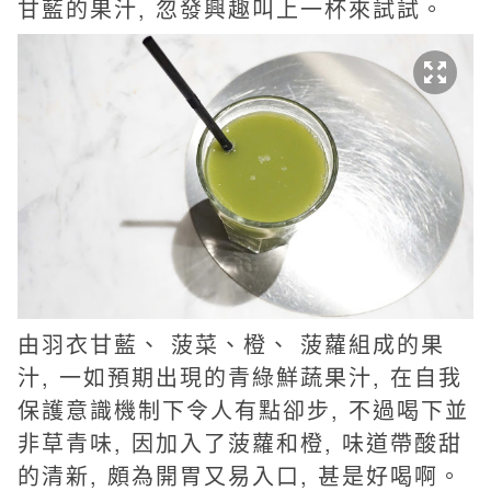
甘藍的果汁, 忽發興趣叫上一杯來試試。
由羽衣甘藍、 菠菜、橙、 菠蘿組成的果
汁, 一如預期出現的青綠鮮蔬果汁, 在自我
保護意識機制下令人有點卻步, 不過喝下並
非草青味, 因加入了菠蘿和橙, 味道帶酸甜
的清新, 頗為開胃又易入口, 甚是好喝啊。