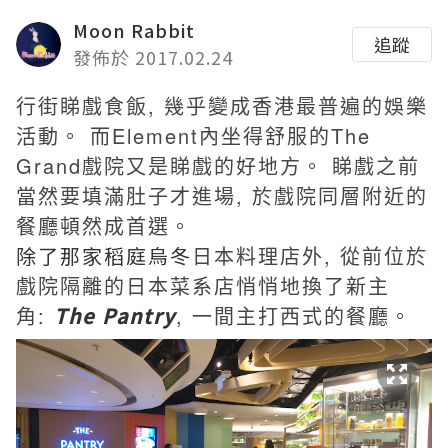
Moon Rabbit
追蹤
發佈於 2017.02.24
行街睇戲食飯, 幾乎變成香港最普遍的娛樂
活動。 而Element內坐得舒服的The
Grand戲院又是睇戲的好地方。 睇戲之前
當然要填滿肚子才進場, 於戲院同層附近的
餐廳頓然成首選。
除了那家
稻庭烏冬
日本料理店外, 從前位於
戲院隔離的日本菜系店悄悄地換了新主
角:
The Pantry
, 一間主打西式的餐廳。