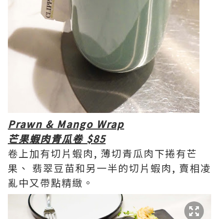
Prawn & Mango Wrap
芒果蝦肉青瓜卷 $85
卷上加有切片蝦肉, 薄切青瓜肉下捲有芒
果、 翡翠豆苗和另一半的切片蝦肉, 賣相凌
亂中又帶點精緻。