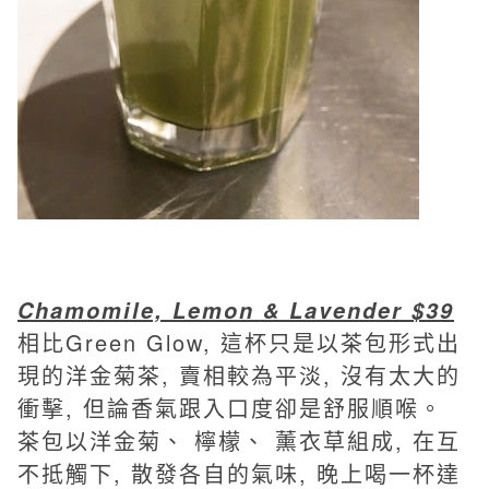
Chamomile, Lemon & Lavender $39
相比Green Glow, 這杯只是以茶包形式出
現的洋金菊茶, 賣相較為平淡, 沒有太大的
衝擊, 但論香氣跟入口度卻是舒服順喉。
茶包以洋金菊、 檸檬、 薰衣草組成, 在互
不抵觸下, 散發各自的氣味, 晚上喝一杯達