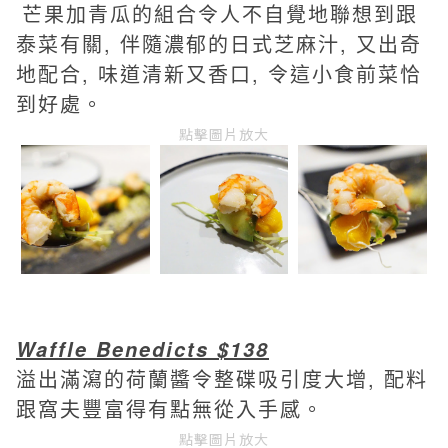
芒果加青瓜的組合令人不自覺地聯想到跟
泰菜有關, 伴隨濃郁的日式芝麻汁, 又出奇
地配合, 味道清新又香口, 令這小食前菜恰
到好處。
點擊圖片放大
Waffle Benedicts $138
溢出滿瀉的荷蘭醬令整碟吸引度大增, 配料
跟窩夫
豐富得有點無從入手感。
點擊圖片放大