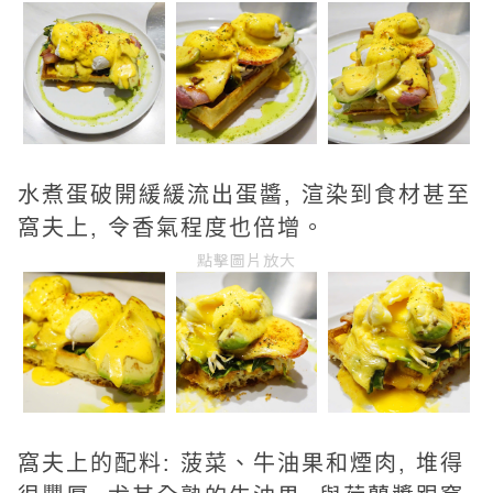
水煮蛋破開緩緩流出蛋醬, 渲染到食材甚至
窩夫上, 令香氣程度也倍增。
點擊圖片放大
窩夫上的配料:
菠菜、牛油果和煙肉, 堆得