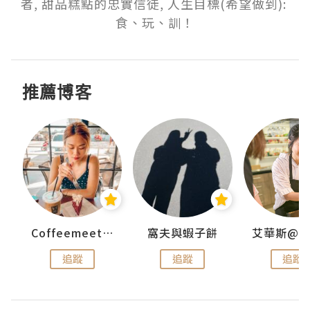
者, 甜品糕點的忠實信徒, 人生目標(希望做到): 
食、玩、訓！
推薦博客
Coffeemeetjojo
窩夫與蝦子餅
追蹤
追蹤
追蹤