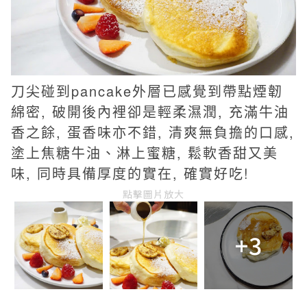
刀尖碰到pancake外層已感覺到帶點煙韌
綿密, 破開後內裡卻是輕柔濕潤, 充滿牛油
香之餘, 蛋香味亦不錯, 清爽無負擔的口感,
塗上
焦糖牛油、
淋上蜜糖,
鬆軟香甜又
美
味
, 同時具備厚度的實在, 確實好吃!
點擊圖片放大
+3