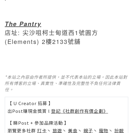
The Pantry
店址: 尖沙咀柯士甸道西1號圓方
(Elements) 2樓2133號舖
*本站之內容由作者所提供，並不代表本站的立場。因此本站對
所有博客的立場、真實性、準確性及完整性不負任何法律責
任。
【 U Creator 招募 】
出Post賺現金獎賞 l
登記《社群創作有價企劃》
【 睇Post + 參加品牌活動 】
瀏覽更多社群
打卡
丶
旅遊
丶
美食
丶
親子
丶
寵物
丶
扮靚