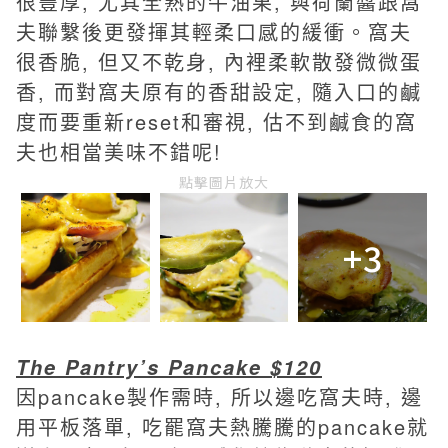
很豐厚, 尤其全熟的牛油果, 與
荷蘭醬跟
窩
夫聯繫後更發揮其輕柔口感的緩衝。
窩夫
很香脆, 但又不乾身, 內裡柔軟散發微微蛋
香, 而對窩夫原有的香甜設定, 隨入口的鹹
度而要重新reset和審視,
估不到鹹食的窩
夫也相當美味不錯呢!
點擊圖片放大
+3
The Pantry’s Pancake $120
因pancake製作需時, 所以邊吃窩夫時, 邊
用平板落單, 吃罷窩夫熱騰騰的pancake就