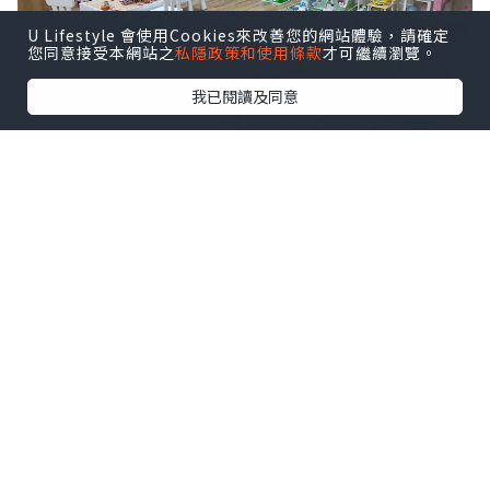
U Lifestyle 會使用Cookies來改善您的網站體驗，請確定
您同意接受本網站之
私隱政策和使用條款
才可繼續瀏覽。
我已閱讀及同意
雖然是包場，而且只得我們幾個，為安全
起見，全程都戴著mask玩 (究竟這個口罩
年代幾時才會完結！？)。
這party room佔地不算太大，但樓底很
高，光線很充足，一列大玻璃窗令室內環