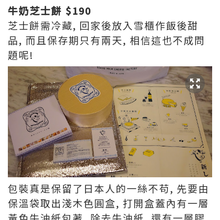
牛奶芝士餅 $190
芝士餅需冷藏, 回家後放入雪櫃作飯後甜
品, 而且保存期只有兩天, 相信這也不成問
題呢!
包裝真是保留了日本人的一絲不苟, 先要由
保溫袋取出淺木色圓盒, 打開盒蓋內有一層
黃色牛油紙包著, 除去牛油紙, 還有一層膠