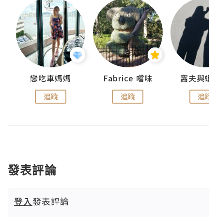
戀吃車媽媽
Fabrice 嚐味
窩夫與蝦
追蹤
追蹤
追蹤
發表評論
登入
發表評論