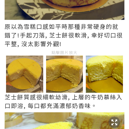
原以為雪糕口感如平時那種非常硬身的就
錯了!手起刀落, 芝士餅很軟滑, 幸好切口很
平整, 沒太影響外觀!
點擊圖片放大
芝士餅質感很細軟幼滑, 上層的牛奶慕絲入
口即溶, 每口都充滿濃郁奶香味。