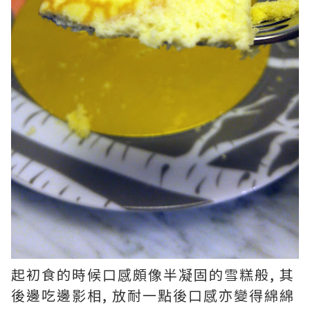
起初食的時候口感頗像半凝固的雪糕般, 其
後邊吃邊影相, 放耐一點後口感亦變得綿綿