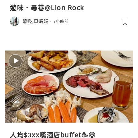
遊味．尋巷@Lion Rock
戀吃車媽媽
7小時前
人均$3xx嘆酒店buffet🥳😋