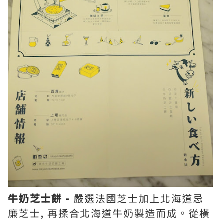
牛奶芝士
餅
-
嚴選法國芝士加上北海道忌
廉芝士, 再揉合北海道牛奶製造而成。從橫