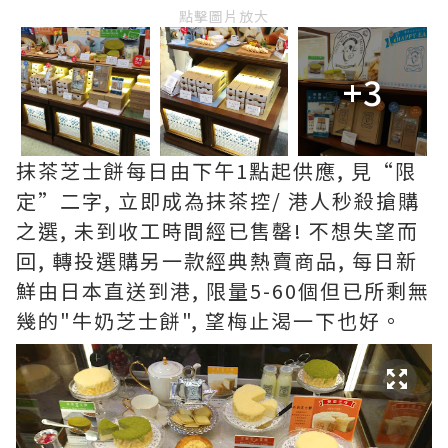
點擊圖片放大
+3
抹茶芝士餅每日由下午1點起供應, 見“限
定”二字, 立即成為抹茶控/ 港人秒殺搶購
之選, 未到收工時間經已售罄! 不想失望而
回, 轉投選購另一款經典熱賣商品, 每日新
鮮由日本直送到港, 限量5-60個但已所剩無
幾的"牛奶芝士餅", 望梅止渴一下也好。