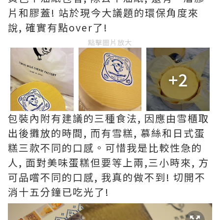
片和膠蓋! 站於現今大議題的環保角度來
說, 確實有點over了!
點擊圖片放大
+2
包裝內附有建議的三種食法, 因應由雪櫃取
出後攤放的時間, 而有雪糕, 慕絲和日式蛋
糕三款不同的口感。可惜我是比較性急的
人, 面對美味蛋糕但要等上兩,三小時來, 方
可品嚐不同的口感, 我真的做不到! 切開不
消十五分鐘已吃光了!