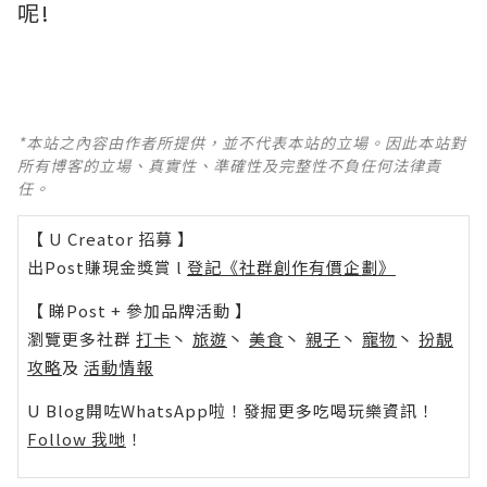
呢!
*本站之內容由作者所提供，並不代表本站的立場。因此本站對
所有博客的立場、真實性、準確性及完整性不負任何法律責
任。
【 U Creator 招募 】
出Post賺現金獎賞 l
登記《社群創作有價企劃》
【 睇Post + 參加品牌活動 】
瀏覽更多社群
打卡
丶
旅遊
丶
美食
丶
親子
丶
寵物
丶
扮靚
攻略
及
活動情報
U Blog開咗WhatsApp啦！發掘更多吃喝玩樂資訊！
Follow 我哋
！