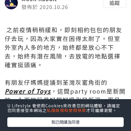
追蹤
發佈於 2020.10.26
之前疫情稍稍緩和，即刻相約包包的朋友
仔去玩，因為大家實在困得太耐了。但室
外室內人多的地方，始終都是放心不下
去，始終有潛在風險，去放電的地點選擇
確實挺頭痛。
有朋友仔媽媽提議到荃灣灰窰角街的
Power of Toys
，這間party room是新開
的，入面的玩具好靚好吸引又新淨，而且
U Lifestyle 會使用Cookies來改善您的網站體驗，請確定
可以包場玩，只有我們幾個大人和小朋
您同意接受本網站之
私隱政策和使用條款
才可繼續瀏覽。
友，玩也玩得安心一點；加上店方每節時
我已閱讀及同意
段之間都會進行消毒清潔，令我們更加放