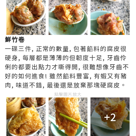
鮮竹卷
一碟三件, 正常的數量, 包著餡料的腐皮很
硬身, 每層都是薄薄的但韌度十足, 牙齒伶
俐的都要出點力才嘶得開, 很難想像牙齒不
好的如何進食! 雖然餡料豐富, 有蝦又有豬
肉, 味道不錯, 最後還是放棄那塊硬腐皮。
點擊圖片放大
+2