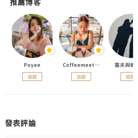
推薦博客
Poyee
Coffeemeetjojo
窩夫與蝦
追蹤
追蹤
追蹤
發表評論