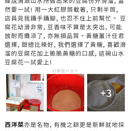
據說清澈山水所做出來的豆腐份外滑溜, 當
然要一試! 用一大紅膠筒載著, 只剩半筒,
店員見我躡手躡腳, 也忍不住上前幫忙。 豆
腐花幼滑非常, 豆香味不算是太突出, 可能
放耐而攤涼了, 亦無損品質。黃糖薑汁任君
選擇, 甜總比辣好, 我們選擇了黃糖, 喜歡滑
溜的豆腐花加上脆脆黃糖的口感, 這碗山水
豆腐花一試愛上!
點擊圖片放大
+3
西洋菜
亦是名物, 有機之餘更是新鮮就地採