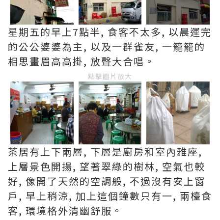
星期五的早上7點半, 食客不太多, 以晨運完
的公公婆婆為主, 以及一群雀友, 一籠籠的
相思畫眉高高掛, 放聲大合唱。
點擊圖片放大
茶居有上下兩層, 下層是廚房和室內雅座,
上層景色開揚, 望著翠綠的樹林, 空氣也較
好, 像開了天然的空調般, 不過沒有安上窗
戶, 早上稍涼, 加上這個鐘數只有一, 兩檯食
客, 環境格外清幽舒服。