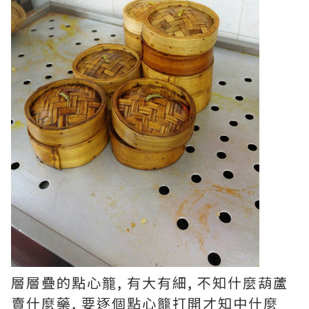
層層疊的點心籠, 有大有細, 不知什麼葫蘆
賣什麼藥, 要逐個點心籠打開才知中什麼