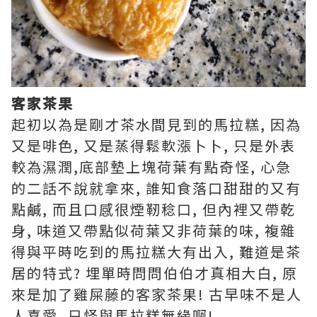
客家茶果
起初以為是剛才茶水間見到的馬拉糕, 因為
又是啡色, 又是蒸得鬆軟漲卜卜, 只是外表
較為濕潤,底部墊上塊荷葉有點奇怪, 心急
的二話不說就拿來, 誰知食落口甜甜的又有
點鹹, 而且口感很煙靭稔口, 但內裡又帶乾
身, 味道又帶點似荷葉又非荷葉的味, 複雜
得與平時吃到的馬拉糕大有出入, 難道是茶
居的特式? 埋單時問問伯伯才真相大白, 原
來是加了雞屎藤的客家茶果! 古早味不是人
人喜愛, 只怪與馬拉糕無緣啊!