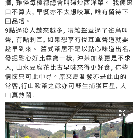
摘, 難怪每檯都總會叫碟炒西洋菜。 我倆胃
口不算大, 早餐亦不太想咬草, 唯有留待下
回品嚐。
9點過後人越來越多, 嘈雜聲蓋過了雀鳥叫
聲, 有點刺耳, 如果想享有悅耳單聲道就要
趁早到來。 舊式茶居不是以點心味道出名,
發掘點心好比尋寶一樣, 沖茶加茶更是不求
人, 山水豆腐花比古早味來得更好食, 這些
情懷只可此中尋。原來周潤發亦是此山的
常客,行山歎茶之餘亦可野生捕獲巨星, 大
山真熱鬧!