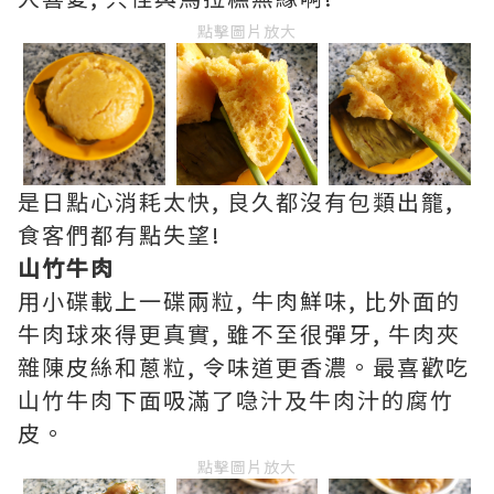
點擊圖片放大
是日點心消耗太快, 良久都沒有包類出籠,
食客們都有點失望!
山竹牛肉
用小碟載上一碟兩粒, 牛肉鮮味, 比外面的
牛肉球來得更真實, 雖不至很彈牙, 牛肉夾
雜陳皮絲和蔥粒, 令味道更香濃。最喜歡吃
山竹牛肉下面吸滿了喼汁及牛肉汁的腐竹
皮。
點擊圖片放大