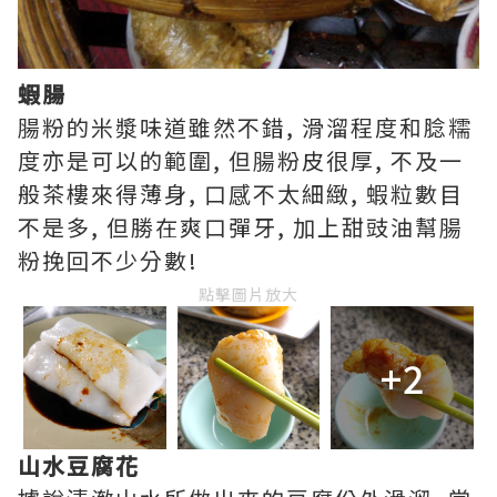
蝦腸
腸粉的米漿味道雖然不錯, 滑溜程度和腍糯
度亦是可以的範圍, 但腸粉皮很厚, 不及一
般茶樓來得薄身, 口感不太細緻, 蝦粒數目
不是多, 但勝在爽口彈牙, 加上甜豉油幫腸
粉挽回不少分數!
點擊圖片放大
+2
山水豆腐花