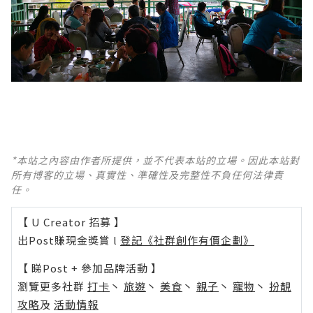
*本站之內容由作者所提供，並不代表本站的立場。因此本站對
所有博客的立場、真實性、準確性及完整性不負任何法律責
任。
【 U Creator 招募 】
出Post賺現金獎賞 l
登記《社群創作有價企劃》
【 睇Post + 參加品牌活動 】
瀏覽更多社群
打卡
丶
旅遊
丶
美食
丶
親子
丶
寵物
丶
扮靚
攻略
及
活動情報