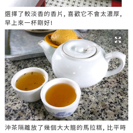
選擇了較淡香的香片,
喜歡它
不會太濃厚,
早上來一杯剛好!
沖茶隔離放了幾個大大籠的馬拉糕, 比平時