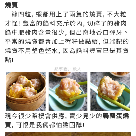
燒賣
一籠四粒, 蝦都用上了兩隻的燒賣, 不大粒
才怪! 豐富的餡料充斥於內, 切碎了的豬肉
餡中肥豬肉含量很少, 但出奇地香口彈牙。
平常的燒賣都會加上蟹籽做點綴, 但端記的
燒賣不用整色整水, 因為餡料豐富已是其賣
點!
點擊圖片放大
現今很少茶樓會供應, 賣少見少的
鵪鶉蛋燒
賣
, 可恨是我倆都怕膽固醇!