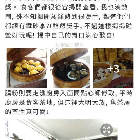
獎。 食客們都很從容揭開查看, 我也湊熱
鬧, 殊不知揭開蒸籠熱到很燙手, 難道他們
都練有鐵砂掌?!雖然燙手, 不過這樣揭揭碰
蠻好玩呢! 揭中自己的胃口滿心歡喜!
點擊圖片放大
+3
腸粉則要走進廚房入面問點心師傅取, 平時
廚房是食客禁地, 但這裡大明大放, 舊茶居
的率性真可愛!