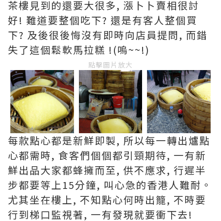
茶樓見到的還要大很多, 漲卜卜賣相很討
好! 難道要整個吃下? 還是有客人整個買
下? 及後很後悔沒有即時向店員提問, 而錯
失了這個鬆軟馬拉糕 !(嗚~~!)
點擊圖片放大
每款點心都是新鮮即製, 所以每一轉出爐點
心都需時, 食客們個個都引頸期待, 一有新
鮮出品大家都蜂擁而至, 供不應求, 行遲半
步都要等上15分鐘, 叫心急的香港人難耐。
尤其坐在樓上, 不知點心何時出籠, 不時要
行到梯口監視著, 一有發現就要衝下去!