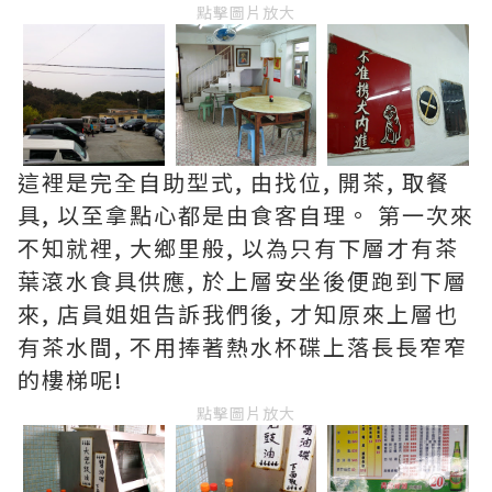
點擊圖片放大
這裡是完全自助型式, 由找位, 開茶, 取餐
具, 以至拿點心都是由食客自理。 第一次來
不知就裡, 大鄉里般, 以為只有下層才有茶
葉滾水食具供應, 於上層安坐後便跑到下層
來, 店員姐姐告訴我們後, 才知原來上層也
有茶水間, 不用捧著熱水杯碟上落長長窄窄
的樓梯呢!
點擊圖片放大