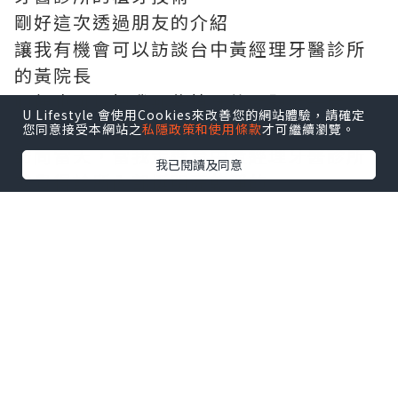
剛好這次透過朋友的介紹
讓我有機會可以訪談台中黃經理牙醫診所
的黃院長
順便也可以把我那些植牙的問題問一問！
U Lifestyle 會使用Cookies來改善您的網站體驗，請確定
您同意接受本網站之
私隱政策和使用條款
才可繼續瀏覽。
訪問當天，當我走進台中黃經理牙醫診所
我已閱讀及同意
就覺得診所內部挺明亮乾淨的
剛好看到客服小姐跟護士在服務病患的情
況
黃經理牙醫診所營造了一種家庭舒適的氛
圍，讓人感到安心