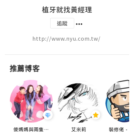
植牙就找黃經理
追蹤
http://www.nyu.com.tw/ 
推薦博客
點滴
儍媽媽與兩隻小魔怪之家
艾米莉