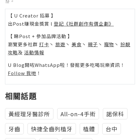
任。
【 U Creator 招募 】
出Post賺現金獎賞 l
登記《社群創作有價企劃》
【 睇Post + 參加品牌活動 】
瀏覽更多社群
打卡
丶
旅遊
丶
美食
丶
親子
丶
寵物
丶
扮靚
攻略
及
活動情報
U Blog開咗WhatsApp啦！發掘更多吃喝玩樂資訊！
Follow 我哋
！
相關話題
黃經理牙醫診所
All-on-4手術
諾保科
牙齒
快捷全齒列植牙
植體
台中