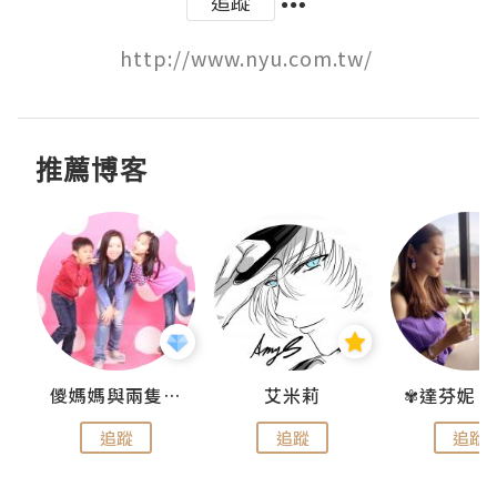
追蹤
http://www.nyu.com.tw/ 
推薦博客
點滴
儍媽媽與兩隻小魔怪之家
艾米莉
追蹤
追蹤
追蹤