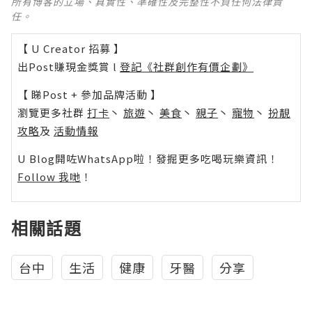
所有博客的立場、真實性、準確性及完整性不負任何法律責
任。
【 U Creator 招募 】
出Post賺現金獎賞 l
登記《社群創作有價企劃》
【 睇Post + 參加品牌活動 】
瀏覽更多社群
打卡
丶
旅遊
丶
美食
丶
親子
丶
寵物
丶
扮靚
攻略
及
活動情報
U Blog開咗WhatsApp啦！發掘更多吃喝玩樂資訊！
Follow 我哋
！
相關話題
台中
生活
健康
牙醫
分享