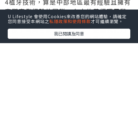
4植牙技術，算是中部地區最有經驗且擁有
實際案例經驗的團隊。台中的黃經理牙醫
U Lifestyle 會使用Cookies來改善您的網站體驗，請確定
診所的黃經理醫師（也就是院長啦），在
您同意接受本網站之
私隱政策和使用條款
才可繼續瀏覽。
診療了媽媽目前的牙齒狀況，建議我們用
我已閱讀及同意
所謂「All on 4手術植牙」這種快捷全齒列
植牙方式，取代活動假牙。
黃經理院長建議的all on 4手術植牙，由於
僅需植入4-6根植體，因此也讓我們全家聽
了興致勃勃…
到底什麼是「All on 4手術植牙」呢？黃經
理牙醫師告訴我們這是一種全口植牙的新