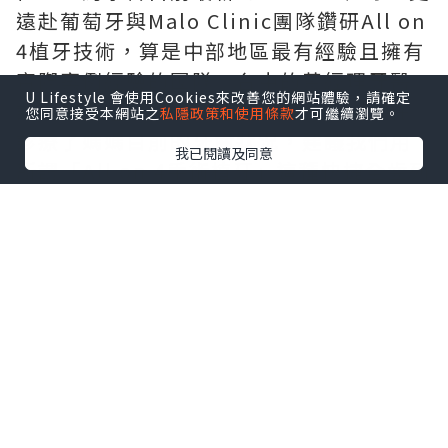
遠赴葡萄牙與Malo Clinic團隊鑽研All on
4植牙技術，算是中部地區最有經驗且擁有
實際案例經驗的團隊。台中的黃經理牙醫
U Lifestyle 會使用Cookies來改善您的網站體驗，請確定
診所的黃經理醫師（也就是院長啦），在
您同意接受本網站之
私隱政策和使用條款
才可繼續瀏覽。
診療了媽媽目前的牙齒狀況，建議我們用
我已閱讀及同意
所謂「All on 4手術植牙」這種快捷全齒列
植牙方式，取代活動假牙。
黃經理院長建議的all on 4手術植牙，由於
僅需植入4-6根植體，因此也讓我們全家聽
了興致勃勃…