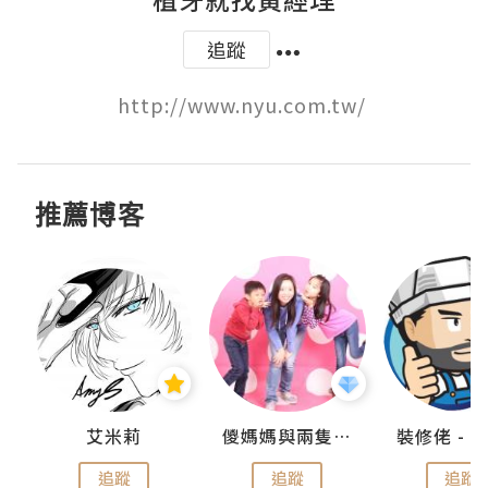
追蹤
http://www.nyu.com.tw/ 
推薦博客
點滴
艾米莉
儍媽媽與兩隻小魔怪之家
追蹤
追蹤
追蹤