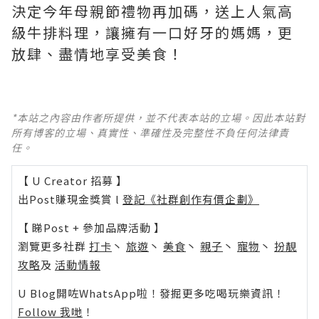
決定今年母親節禮物再加碼，送上人氣高
級牛排料理，讓擁有一口好牙的媽媽，更
放肆、盡情地享受美食！
*本站之內容由作者所提供，並不代表本站的立場。因此本站對
所有博客的立場、真實性、準確性及完整性不負任何法律責
任。
【 U Creator 招募 】
出Post賺現金獎賞 l
登記《社群創作有價企劃》
【 睇Post + 參加品牌活動 】
瀏覽更多社群
打卡
丶
旅遊
丶
美食
丶
親子
丶
寵物
丶
扮靚
攻略
及
活動情報
U Blog開咗WhatsApp啦！發掘更多吃喝玩樂資訊！
Follow 我哋
！