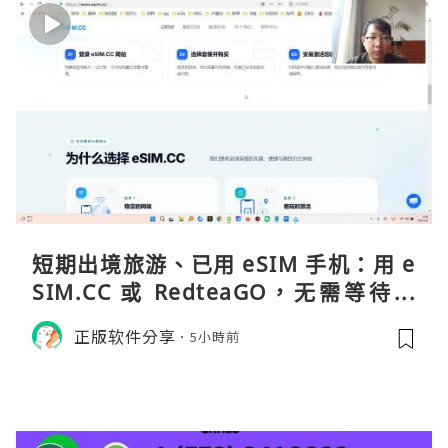
短期出境旅游、已用 eSIM 手机：用 e
SIM.CC 或 RedteaGO，无需等待收
货。需要“当地号码 + 通话短信”（如
正版软件分享
5小時前
打车、外卖、客户联络）：优先 Redt
eaGO（明确提供通话短信套餐）。长