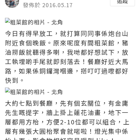
追蹤
發佈於 2016.05.17
今日有得早放工，就打算同同事係炮台山
附近食個晚飯。原來呢度有間粗菜館，豬
油撈飯就聽得多喇，我哋都好想試下，放
工執埋啲手尾就即刻落去！餐廳好近大馬
路，如果係銅鑼灣嗰邊，搭叮叮過嚟都好
快到。
大約七點到餐廳，先有個玄關位，有金庸
先生嘅提字，牆上掛上蓮花油畫，地下一
層都用方枱，方便2-10位都可以組合，上
層有幾張大圓枱聚會就啱啦！燈光集中係