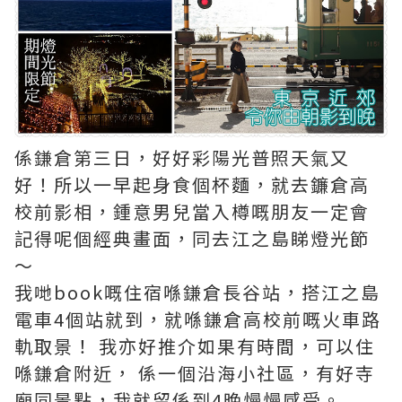
係鎌倉第三日，好好彩陽光普照天氣又
好！所以一早起身食個杯麵，就去鐮倉高
校前影相，
鍾意男兒當入樽嘅朋友一定會
記得呢個經典畫面，同去江之島睇燈光節
〜
我哋book嘅住宿喺鎌倉長谷站，搭江之島
電車4個站就到，就喺鎌倉高校前嘅火車路
軌取景！ 我亦好推介如果有時間，可以住
喺鎌倉附近， 係一個沿海小社區，有好寺
廟同景點，我就留係到4晚慢慢感受。