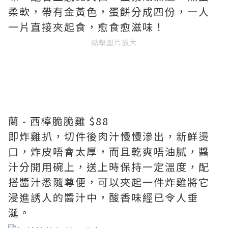
柔軟，帶有金黃色，蛋餅分成四份，一人
一片直接夾起食，愈食愈滋味！
點擊圖片放大
蘭 - 西檸脆脆雞 $88
即炸雞扒，切件後肉汁慢慢滲出，新鮮燙
口，炸皮唔會太厚，而且乾爽唔油膩，醬
汁分開用碗上，送上時保持一定溫度，配
搭醬汁悉隨尊便，可以夾起一件炸雞將它
浸進誘人的醬汁中，酸香味經已令人垂
涎。