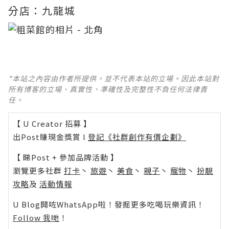
分店：九龍城
*本站之內容由作者所提供，並不代表本站的立場。因此本站對
所有博客的立場、真實性、準確性及完整性不負任何法律責
任。
【 U Creator 招募 】
出Post賺現金獎賞 l
登記《社群創作有價企劃》
【 睇Post + 參加品牌活動 】
瀏覽更多社群
打卡
丶
旅遊
丶
美食
丶
親子
丶
寵物
丶
扮靚
攻略
及
活動情報
U Blog開咗WhatsApp啦！發掘更多吃喝玩樂資訊！
Follow 我哋
！