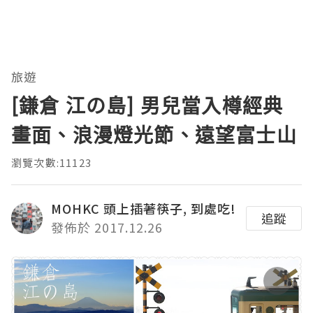
旅遊
[鎌倉 江の島] 男兒當入樽經典
畫面、浪漫燈光節、遠望富士山
瀏覽次數:11123
MOHKC 頭上插著筷子, 到處吃!
追蹤
發佈於 2017.12.26