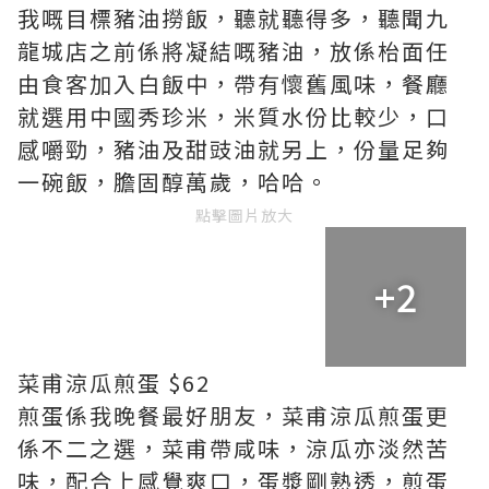
我嘅目標豬油撈飯，聽就聽得多，聽聞九
龍城店之前係將凝結嘅豬油，放係枱面任
由食客加入白飯中，帶有懷舊風味，餐廳
就選用中國秀珍米，米質水份比較少，口
感嚼勁，豬油及甜豉油就另上，份量足夠
一碗飯，膽固醇萬歲，哈哈。
點擊圖片放大
+2
菜甫涼瓜煎蛋 $62
煎蛋係我晚餐最好朋友，菜甫涼瓜煎蛋更
係不二之選，菜甫帶咸味，涼瓜亦淡然苦
味，配合上感覺爽口，蛋漿剛熟透，煎蛋