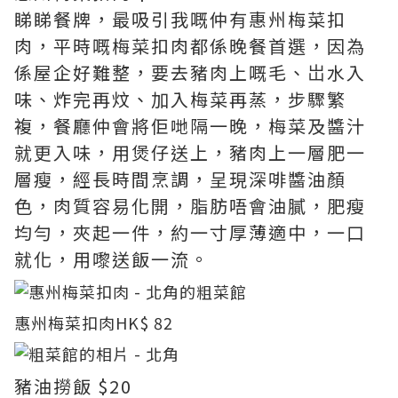
睇睇餐牌，最吸引我嘅仲有惠州梅菜扣
肉，平時嘅梅菜扣肉都係晚餐首選，因為
係屋企好難整，要去豬肉上嘅毛、岀水入
味、炸完再炆、加入梅菜再蒸，步驟繁
複，餐廳仲會將佢哋隔一晚，梅菜及醬汁
就更入味，用煲仔送上，豬肉上一層肥一
層瘦，經長時間烹調，呈現深啡醬油顏
色，肉質容易化開，脂肪唔會油膩，肥瘦
均勻，夾起一件，約一寸厚薄適中，一口
就化，用嚟送飯一流。
惠州梅菜扣肉HK$ 82
豬油撈飯 $20