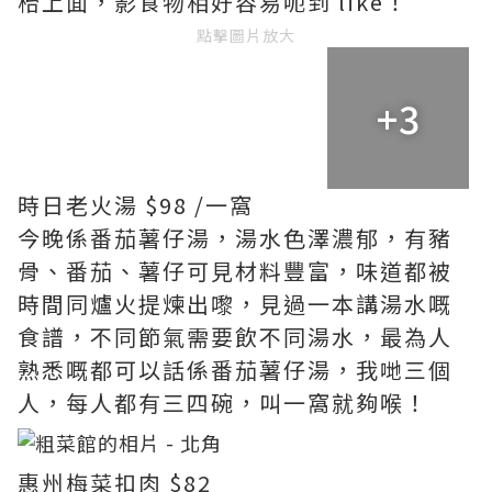
枱上面，影食物相好容易呃到 like！
點擊圖片放大
+3
時日老火湯 $98 /一窩
今晚係番茄薯仔湯，湯水色澤濃郁，有豬
骨、番茄、薯仔可見材料豐富，味道都被
時間同爐火提煉出嚟，見過一本講湯水嘅
食譜，不同節氣需要飲不同湯水，最為人
熟悉嘅都可以話係番茄薯仔湯，我哋三個
人，每人都有三四碗，叫一窩就夠喉！
惠州梅菜扣肉 $82