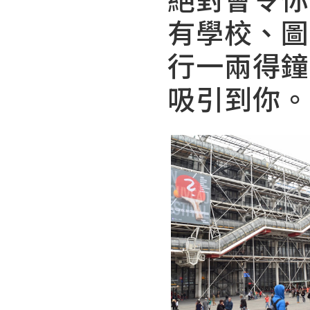
有學校、圖
行一兩得鐘
吸引到你。