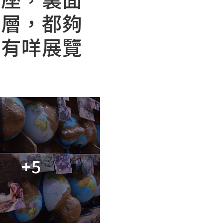
兩層，都夠
下有咩展覽
+5