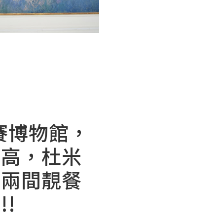
奧賽博物館，
梵高，杜米
有兩間靚餐
!