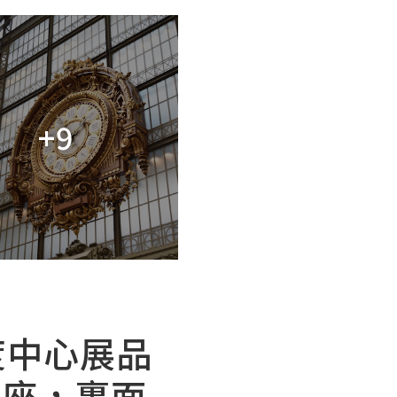
+9
畢度中心展品
大座，裏面