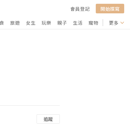
會員登記
開始撰寫
食
旅遊
女生
玩樂
親子
生活
寵物
行山
更多
打卡
追蹤