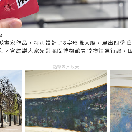
e
派畫家作品，特別設計了8字形嘅大廳，展出四季睡
和。會建議大家先到呢間博物館買博物館通行證，
點擊圖片放大