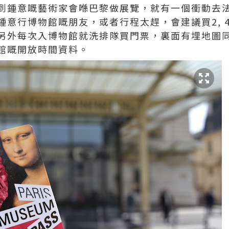
到鍾意嘅藝術家會喺巴黎做展覽，就有一個衝動去法
意行博物館嘅朋友，或者行程太趕，會建議買2, 4
另外每次入博物館就洗排隊買門票，裏面有埋地圖
館嘅開放時間資料。