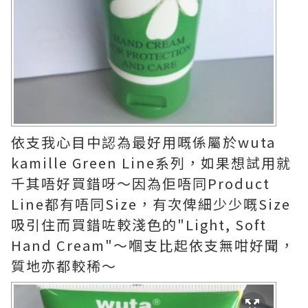
依支我心目中認為最好用嘅係屬於wuta
kamille Green Line系列，如果想試用就
千其唔好買錯呀～因為佢唔同Product
Line都有唔同Size，有次俾細少少嘅Size
吸引住而買錯咗較淺色的"Light, Soft
Hand Cream"～嗰支比起依支無咁好聞，
質地亦都較稀～