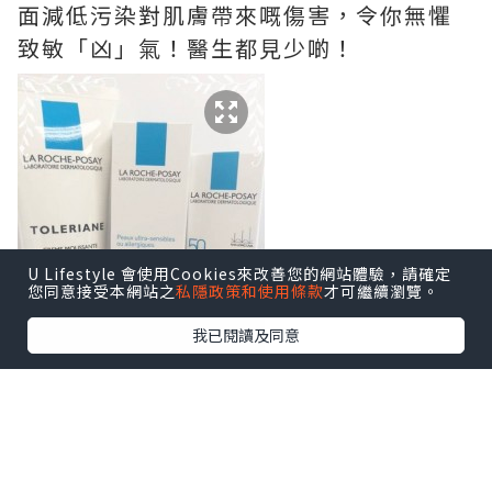
面減低污染對肌膚帶來嘅傷害，令你無懼
致敏「凶」氣！醫生都見少啲！
U Lifestyle 會使用Cookies來改善您的網站體驗，請確定
您同意接受本網站之
私隱政策和使用條款
才可繼續瀏覽。
我已閱讀及同意
依set <<抗污染>>護理組合包括抗敏舒緩
潔面泡(125ml)、抗敏全效修護面霜