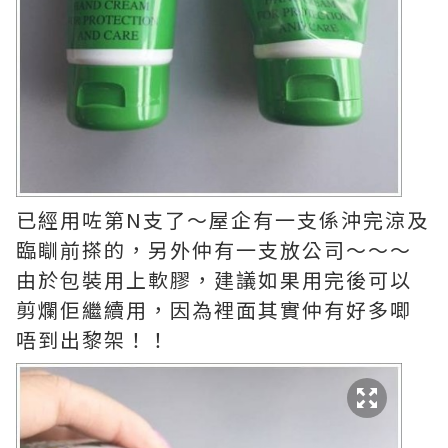
已經用咗第N支了～屋企有一支係沖完涼及
臨瞓前搽的，另外仲有一支放公司～～～
由於包裝用上軟膠，建議如果用完後可以
剪爛佢繼續用，因為裡面其實仲有好多唧
唔到出黎架！！