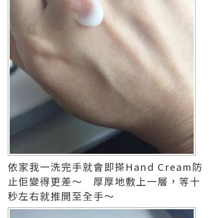
依家我一洗完手就會即搽Hand Cream防
止佢變得更差～ 厚厚地敷上一層，等十
秒左右就推開至全手～