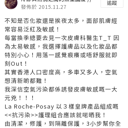
追蹤
發佈於 2015.11.27
不知是否化妝還是挨夜太多，面部肌膚經
常容易泛紅及敏感！
每當換季總要去見一次皮膚科醫生T_T 因
為太易敏感，我選擇護膚品以及化妝品都
特別小心！用落一感覺痕癢或唔舒服就即
刻Out！
其實香港人口密度高，多車又多人，空氣
想清新啲都難！
我深信空氣污染都係誘發皮膚敏感嘅一大
元兇！！！
La Roche-Posay 以３樣皇牌產品組成嘅
<<抗污染>>護理組合應該就啱晒我！
由清潔，修護，到隔離保護，3小步幫你全