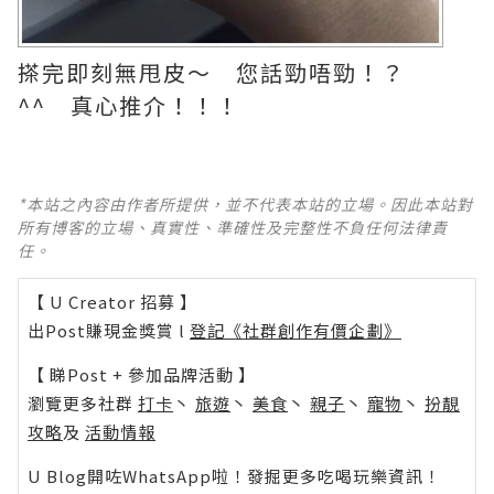
搽完即刻無甩皮～ 您話勁唔勁！？
^^ 真心推介！！！
*本站之內容由作者所提供，並不代表本站的立場。因此本站對
所有博客的立場、真實性、準確性及完整性不負任何法律責
任。
【 U Creator 招募 】
出Post賺現金獎賞 l
登記《社群創作有價企劃》
【 睇Post + 參加品牌活動 】
瀏覽更多社群
打卡
丶
旅遊
丶
美食
丶
親子
丶
寵物
丶
扮靚
攻略
及
活動情報
U Blog開咗WhatsApp啦！發掘更多吃喝玩樂資訊！