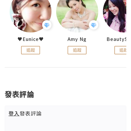
h 夏沫
♥Eunice♥
Amy Ng
追蹤
追蹤
追蹤
發表評論
登入
發表評論