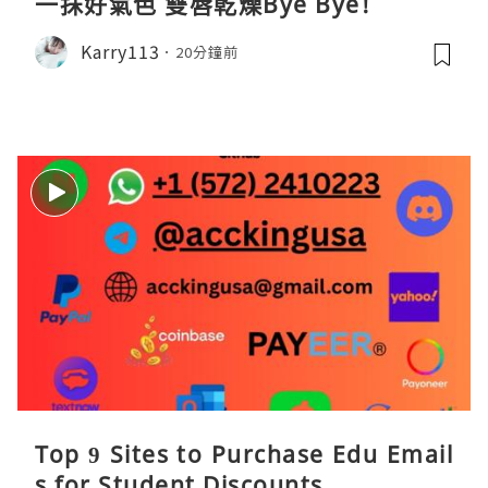
一抹好氣色 雙唇乾燥Bye Bye!
Karry113
20分鐘前
Top 9 Sites to Purchase Edu Email
s for Student Discounts ...