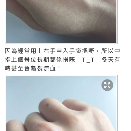
因為經常用上右手申入手袋搵嘢，所以中
指上個骨位長期都係損嘅 T_T 冬天有
時甚至會龜裂流血！