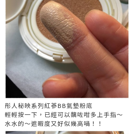
彤人秘映系列紅蔘BB氣墊粉底
輕輕按一下，已經可以黐咗咁多上手指～
水水的～遮暇度又好似幾高喎！！