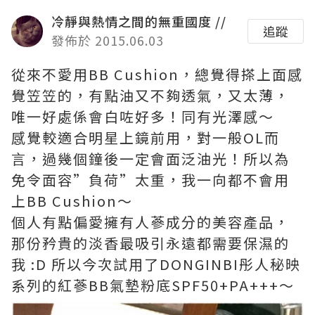
冷靜與熱情之間的無重國度 //
追蹤
發佈於 2015.06.03
從來不愛用BB Cushion，總覺得搽上面感
覺笠笠的，有點油又不夠透氣，又太薄，
唯一好處係會白咗好多！同有光澤感～
感覺較適合明星上鏡前用，對一般OL而
言，過幾個鐘後一定會面泛油光！所以為
免令面容”負荷”太重，我一向都不會用
上BB Cushion～
個人有點偏愛擁有人蔘成分的美容產品，
那份矜貴的淡香最吸引永遠都需要保濕的
我 :D 所以今次試用了DONGINBI彤人秘映
系列的紅蔘BB氣墊粉底SPF50+PA+++～