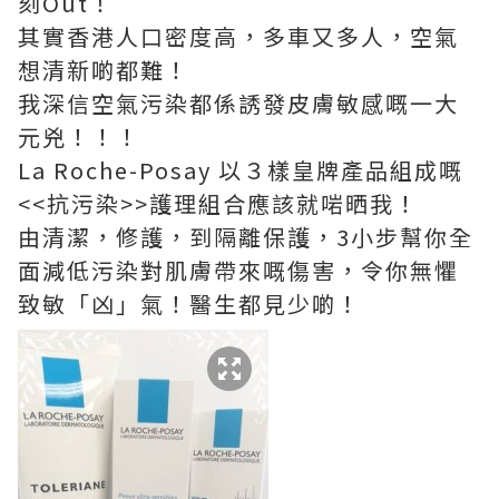
刻Out！
其實香港人口密度高，多車又多人，空氣
想清新啲都難！
我深信空氣污染都係誘發皮膚敏感嘅一大
元兇！！！
La Roche-Posay 以３樣皇牌產品組成嘅
<<抗污染>>護理組合應該就啱晒我！
由清潔，修護，到隔離保護，3小步幫你全
面減低污染對肌膚帶來嘅傷害，令你無懼
致敏「凶」氣！醫生都見少啲！