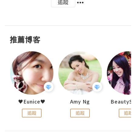
追蹤
推薦博客
h 夏沫
♥Eunice♥
Amy Ng
追蹤
追蹤
追蹤