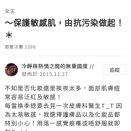
女生
～保護敏感肌，由抗污染做起！
＊
瀏覽次數:1208
冷靜與熱情之間的無重國度 //
追蹤
發佈於 2015.11.27
不知是否化妝還是挨夜太多，面部肌膚經
常容易泛紅及敏感！
每當換季總要去見一次皮膚科醫生T_T 因
為太易敏感，我選擇護膚品以及化妝品都
特別小心！用落一感覺痕癢或唔舒服就即