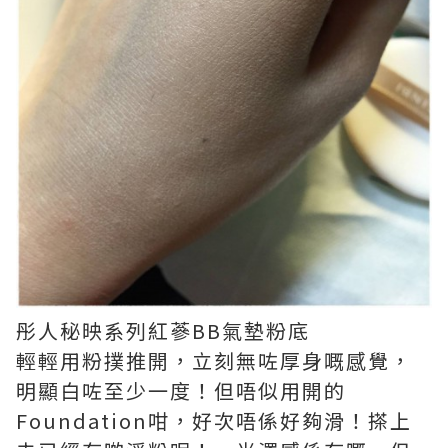
彤人秘映系列紅蔘BB氣墊粉底
輕輕用粉撲推開，立刻無咗厚身嘅感覺，
明顯白咗至少一度！但唔似用開的
Foundation咁，好次唔係好夠滑！搽上