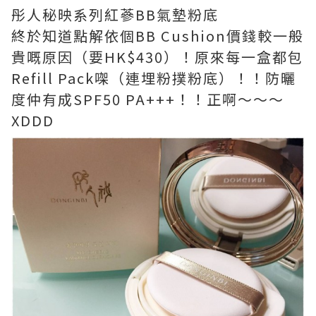
彤人秘映系列紅蔘BB氣墊粉底
終於知道點解依個BB Cushion價錢較一般
貴嘅原因（要HK$430）！原來每一盒都包
Refill Pack㗎（連埋粉撲粉底）！！防曬
度仲有成SPF50 PA+++！！正啊～～～
XDDD