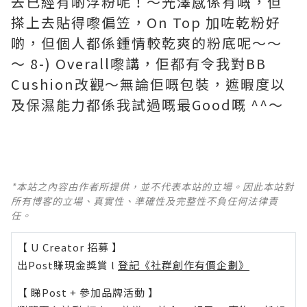
去已經有啲浮粉呢！～光澤感係有嘅，但
搽上去貼得嚟偏笠，On Top 加咗乾粉好
啲，但個人都係鍾情較乾爽的粉底呢～～
～ 8-) Overall嚟講，佢都有令我對BB
Cushion改觀～無論佢嘅包裝，遮暇度以
及保濕能力都係我試過嘅最Good嘅 ^^～
*本站之內容由作者所提供，並不代表本站的立場。因此本站對
所有博客的立場、真實性、準確性及完整性不負任何法律責
任。
【 U Creator 招募 】
出Post賺現金獎賞 l
登記《社群創作有價企劃》
【 睇Post + 參加品牌活動 】