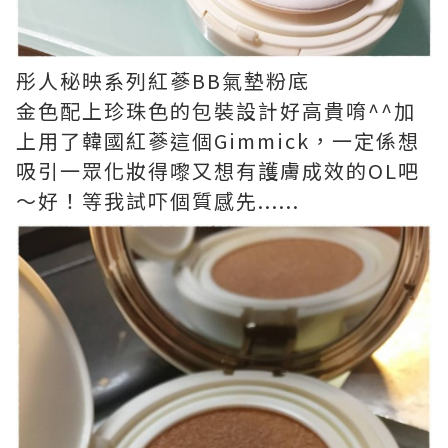
彤人秘映系列紅蔘BB氣墊粉底
金色配上珍珠色的包裝設計好高貴唷^^加
上用了韓國紅蔘這個Gimmick，一定係想
吸引一眾化妝得嚟又想有護膚成效的OL吧
～好！等我試吓個質感先......