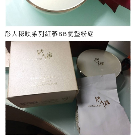
彤人秘映系列紅蔘BB氣墊粉底