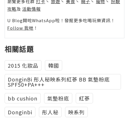
瀏覽更多社群
打卡
丶
旅遊
丶
美食
丶
親子
丶
寵物
丶
扮靚
攻略
及
活動情報
U Blog開咗WhatsApp啦！發掘更多吃喝玩樂資訊！
Follow 我哋
！
相關話題
2015 化妝品
韓國
DonginBi 彤人秘映系列紅蔘 BB 氣墊粉底
SPF50+PA+++
bb cushion
氣墊粉底
紅蔘
Donginbi
彤人秘
映系列