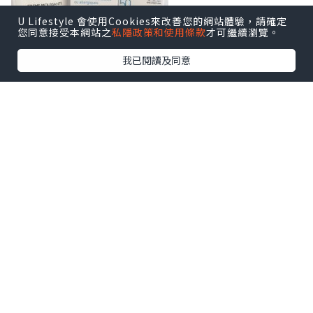
U Lifestyle 會使用Cookies來改善您的網站體驗，請確定
您同意接受本網站之
私隱政策和使用條款
才可繼續瀏覽。
我已閱讀及同意
依set <<抗污染>>護理組合包括抗敏舒緩
潔面泡(125ml)、抗敏全效修護面霜
(40ml) 及每日高效隔離乳-膚色(30ml)～
每日返到屋企，就算有無化妝都好，都一
定要做足清潔功夫！！
清潔 － 抗敏舒緩潔面泡(125ml)
Toleriane Purifying Foaming Cream