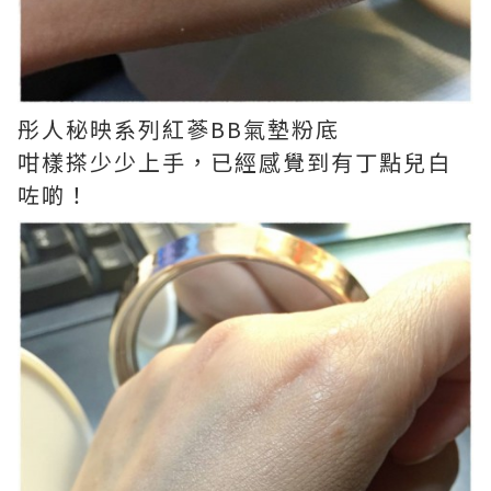
彤人秘映系列紅蔘BB氣墊粉底
咁樣搽少少上手，已經感覺到有丁點兒白
咗啲！