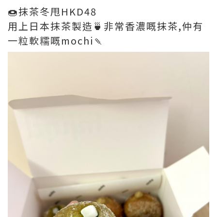
🍩抹茶冬甩HKD48
用上日本抹茶製造🍵非常香濃嘅抹茶,仲有
一粒軟糯嘅mochi🍡