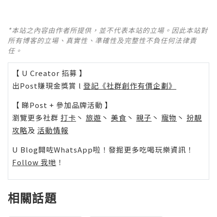
*本站之內容由作者所提供，並不代表本站的立場。因此本站對
所有博客的立場、真實性、準確性及完整性不負任何法律責
任。
【 U Creator 招募 】
出Post賺現金獎賞 l
登記《社群創作有價企劃》
【 睇Post + 參加品牌活動 】
瀏覽更多社群
打卡
丶
旅遊
丶
美食
丶
親子
丶
寵物
丶
扮靚
攻略
及
活動情報
U Blog開咗WhatsApp啦！發掘更多吃喝玩樂資訊！
Follow 我哋
！
相關話題