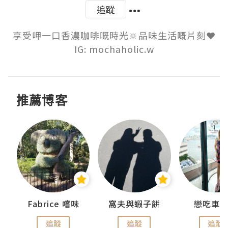
追蹤
享受呷一口香濃咖啡嘅時光🔆品味生活嘅片刻❤️

IG: mochaholic.w
推薦博客
Fabrice 嚐味
窩夫與蝦子餅
戀吃車
追蹤
追蹤
追蹤