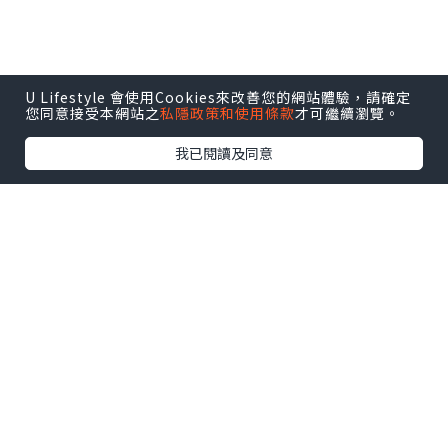
U Lifestyle 會使用Cookies來改善您的網站體驗，請確定
您同意接受本網站之
私隱政策和使用條款
才可繼續瀏覽。
我已閱讀及同意
🥩 壽喜燒牛小排套餐200克 $168
每款套餐均配泡菜、湯或沙律🥗燒肉可選
100g/200g，配生雞蛋或溫泉雞蛋，
白飯+HKD15轉木耳絲紫菜蛋飯。牛小排
肉質嫩滑、充滿油脂。木耳絲紫菜蛋飯好
好味，建議加入泡菜更惹味😋😋