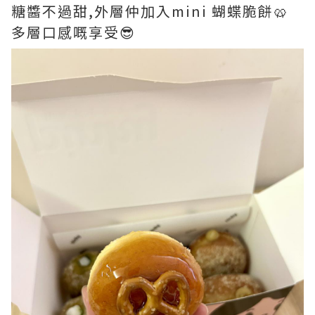
糖醬不過甜,外層仲加入mini 蝴蝶脆餅🥨
多層口感嘅享受😎