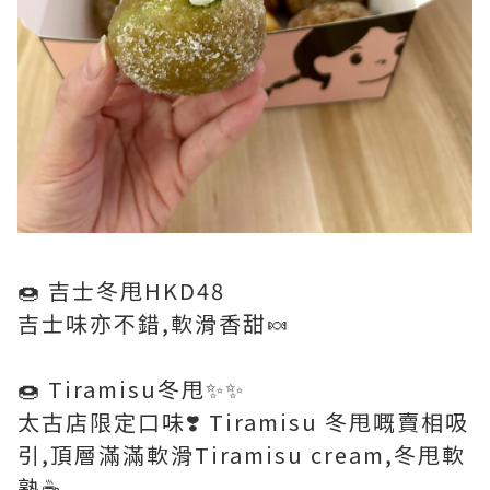
🍩 吉士冬甩HKD48
吉士味亦不錯,軟滑香甜🍬
🍩 Tiramisu冬甩✨✨
太古店限定口味❣️ Tiramisu 冬甩嘅賣相吸
引,頂層滿滿軟滑Tiramisu cream,冬甩軟
熟☕️