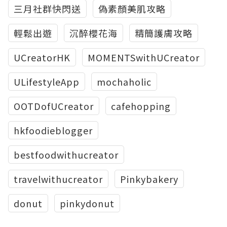
三月社群快閃送
偽素顏美肌攻略
輕鬆出遊
沉醉櫻花海
精簡護膚攻略
UCreatorHK
MOMENTSwithUCreator
ULifestyleApp
mochaholic
OOTDofUCreator
cafehopping
hkfoodieblogger
bestfoodwithucreator
travelwithucreator
Pinkybakery
donut
pinkydonut