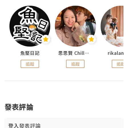
urnal
魚堅日記
思思賢 ChillMyBabe
rikala
追蹤
追蹤
追蹤
發表評論
登入
發表評論