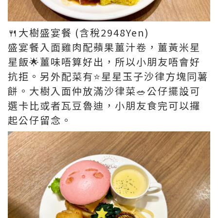
🍴大樹盛宴餐 (含稅2948Yen)
盛宴餐入面雞肉配蘋果薑汁卷，薑黃米星
星飯🌟薑味唔算好出，所以小朋友唔會好
抗拒。另外配菜有⭐️星星玉子沙律方塊同薯
餅。大樹入面仲放滿沙律菜🥗公仔擺設可
選卡比或者瓦豆魯迪，小朋友食完可以攞
起公仔留念。