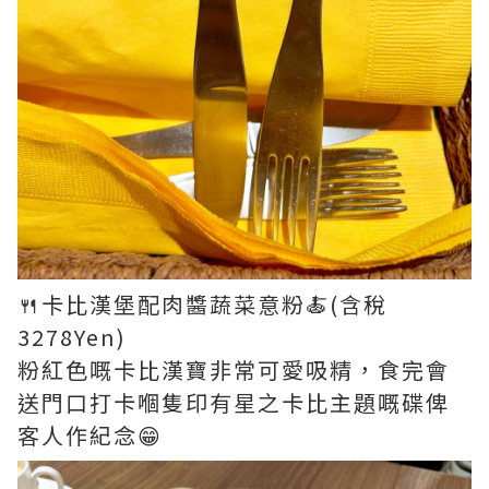
🍴卡比漢堡配肉醬蔬菜意粉🍝(含稅
3278Yen)
粉紅色嘅卡比漢寶非常可愛吸精，食完會
送門口打卡嗰隻印有星之卡比主題嘅碟俾
客人作紀念😁