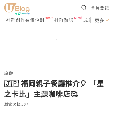
會員登記
社群創作有價企劃
社群熱話
成為U Creato
更多
旅遊
🇯🇵 福岡親子餐廳推介🎈 「星
之卡比」主題咖啡店🥰
瀏覽次數:507