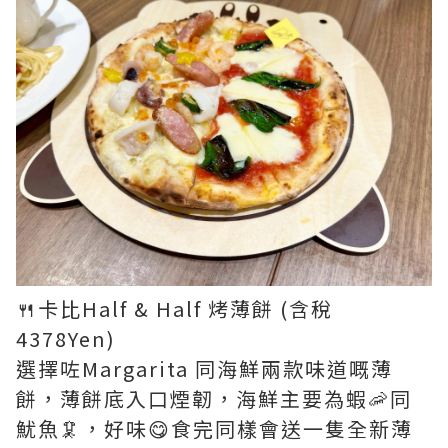
🍴卡比Half & Half 烤薄餅 (含稅
4378Yen)
選擇咗Margarita 同海鮮兩款味道嘅薄
餅，薄餅底入口煙韌，海鮮主要為蝦🦐同
魷魚🦑，好味😋食完同樣會送一隻全新薄