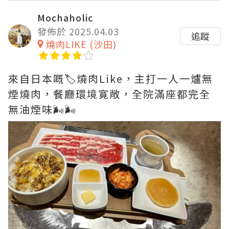
Mochaholic
發佈於 2025.04.03
追蹤
燒肉LIKE (沙田)
來自日本嘅🏷️燒肉Like，主打一人一爐無
煙燒肉，餐廳環境寛敞，全院滿座都完全
無油煙味🌬️🌬️