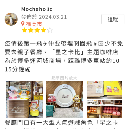
Mochaholic
發佈於 2024.03.21
追蹤
福岡市
疫情後第一飛✈️仲要帶埋啊囡飛👧🏻少不免
要去親子餐廳。「星之卡比」主題咖啡店
為於博多運河城商場，距離博多車站約10-
15分鐘🚉
點擊圖片放大
餐廳門口有一大型人氣遊戲角色「星之卡