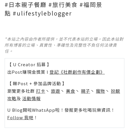
#日本親子餐廳 #旅行美食 #福岡景
點 #ulifestyleblogger
*本站之內容由作者所提供，並不代表本站的立場。因此本站對
所有博客的立場、真實性、準確性及完整性不負任何法律責
任。
【 U Creator 招募 】
出Post賺現金獎賞 l
登記《社群創作有價企劃》
【 睇Post + 參加品牌活動 】
瀏覽更多社群
打卡
丶
旅遊
丶
美食
丶
親子
丶
寵物
丶
扮靚
攻略
及
活動情報
U Blog開咗WhatsApp啦！發掘更多吃喝玩樂資訊！
Follow 我哋
！