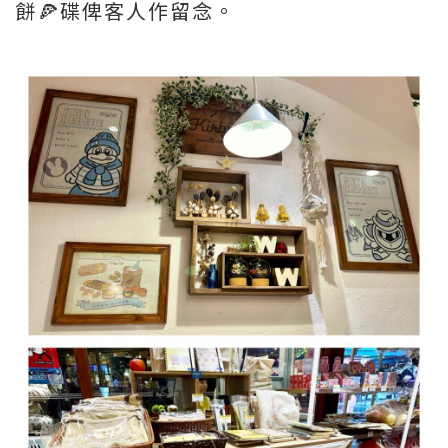
餅🍕碟俾客人作留念。