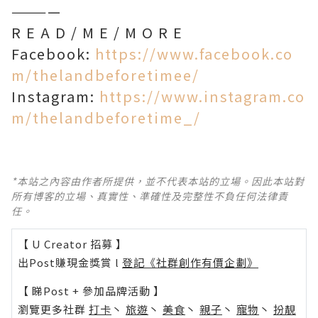
————
R E A D / M E / M O R E
Facebook:
https://www.facebook.co
m/thelandbeforetimee/
Instagram:
https://www.instagram.co
m/thelandbeforetime_/
*本站之內容由作者所提供，並不代表本站的立場。因此本站對
所有博客的立場、真實性、準確性及完整性不負任何法律責
任。
【 U Creator 招募 】
出Post賺現金獎賞 l
登記《社群創作有價企劃》
【 睇Post + 參加品牌活動 】
瀏覽更多社群
打卡
丶
旅遊
丶
美食
丶
親子
丶
寵物
丶
扮靚