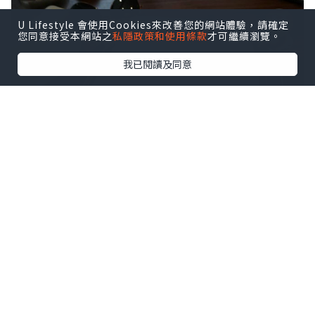
U Lifestyle 會使用Cookies來改善您的網站體驗，請確定
您同意接受本網站之
私隱政策和使用條款
才可繼續瀏覽。
我已閱讀及同意
米芝蓮如果第一個印象給人是好吃的話，第二個
印象就一定是貴。但似乎這家Auguste就是要擺
脫一般米芝蓮高高在上的氣勢，以經濟的價錢讓
更多的人感受一番高貴的美食佳餚。
一進去坐下不久就會送上小小的鹽巴、黑
胡椒，泡芙和welcoming food。