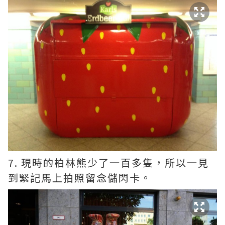
7. 現時的柏林熊少了一百多隻，所以一見
到緊記馬上拍照留念儲閃卡。