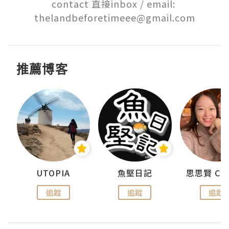
contact 直接inbox / email: 
thelandbeforetimeee@gmail.com
推薦博客
urnal
UTOPIA
魚堅日記
追蹤
追蹤
追蹤