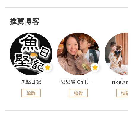
推薦博客
urnal
魚堅日記
思思賢 ChillMyBabe
rikala
追蹤
追蹤
追蹤