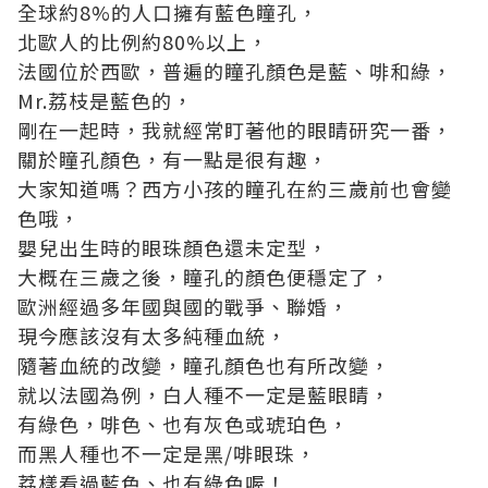
全球約8%的人口擁有藍色瞳孔，
北歐人的比例約80%以上，
法國位於西歐，普遍的瞳孔顏色是藍、啡和綠，
Mr.荔枝是藍色的，
剛在一起時，我就經常盯著他的眼睛研究一番，
關於瞳孔顏色，有一點是很有趣，
大家知道嗎？西方小孩的瞳孔在約三歲前也會變
色哦，
嬰兒出生時的眼珠顏色還未定型，
大概在三歲之後，瞳孔的顏色便穩定了，
歐洲經過多年國與國的戰爭、聯婚，
現今應該沒有太多純種血統，
隨著血統的改變，瞳孔顏色也有所改變，
就以法國為例，白人種不一定是藍眼睛，
有綠色，啡色、也有灰色或琥珀色，
而黑人種也不一定是黑/啡眼珠，
荔樣看過藍色、也有綠色喔！