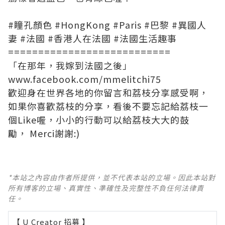
#瞳孔顏色
#HongKong
#Paris
#巴黎
#異國人
妻
#法國
#香港人在法國
#法國生活趣事
===========================
「在那年，我嫁到法國之後」
www.facebook.com/mmelitchi75
歡迎身在世界各地的你留言和荔枝分享感受啊
，
如果你喜歡荔枝的分享，看後不要忘記給荔枝一
個Like喔，小小的行動可以給荔枝大大的鼓
勵，
Merci謝謝:)
*本站之內容由作者所提供，並不代表本站的立場。因此本站對
所有博客的立場、真實性、準確性及完整性不負任何法律責
任。
【 U Creator 招募 】