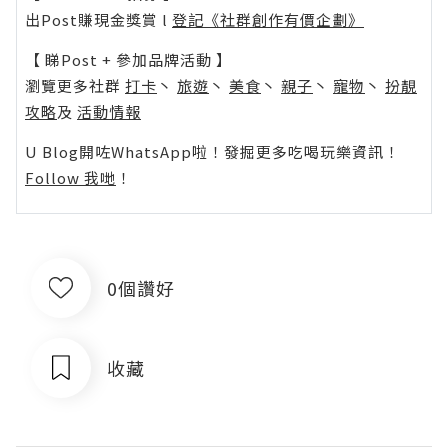
出Post賺現金獎賞 l
登記《社群創作有價企劃》
【 睇Post + 參加品牌活動 】
瀏覽更多社群
打卡
丶
旅遊
丶
美食
丶
親子
丶
寵物
丶
扮靚
攻略
及
活動情報
U Blog開咗WhatsApp啦！發掘更多吃喝玩樂資訊！
Follow 我哋
！
0個讚好
收藏