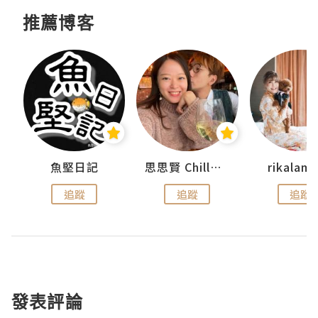
推薦博客
urnal
魚堅日記
思思賢 ChillMyBabe
rikala
追蹤
追蹤
追蹤
發表評論