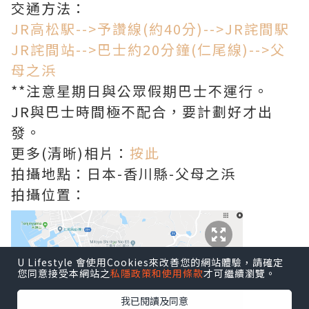
交通方法：
JR高松駅-->予讚線(約40分)-->JR詫間駅
JR詫間站-->巴士約20分鐘(仁尾線)-->父
母之浜
**注意星期日與公眾假期巴士不運行。
JR與巴士時間極不配合，要計劃好才出
發。
更多(清晰)相片：
按此
拍攝地點：日本-香川縣-父母之浜
拍攝位置：
U Lifestyle 會使用Cookies來改善您的網站體驗，請確定
您同意接受本網站之
私隱政策和使用條款
才可繼續瀏覽。
我已閱讀及同意