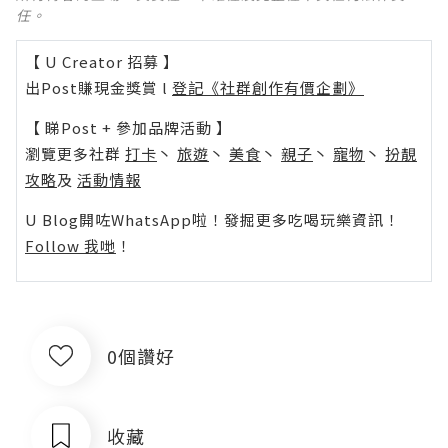
任。
【 U Creator 招募 】
出Post賺現金獎賞 l
登記《社群創作有價企劃》
【 睇Post + 參加品牌活動 】
瀏覽更多社群
打卡
丶
旅遊
丶
美食
丶
親子
丶
寵物
丶
扮靚
攻略
及
活動情報
U Blog開咗WhatsApp啦！發掘更多吃喝玩樂資訊！
Follow 我哋
！
0個讚好
收藏