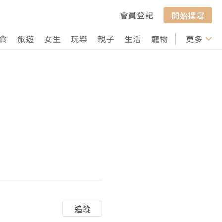
會員登記
開始撰寫
食
旅遊
女生
玩樂
親子
生活
寵物
行山
更多
打卡
追蹤