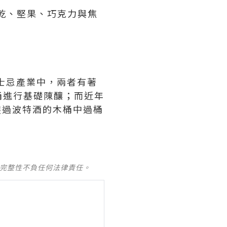
果乾、堅果、巧克力與焦
士忌產業中，兩者有著
桶進行基礎陳釀；而近年
經裝過波特酒的木桶中過桶
及完整性不負任何法律責任。