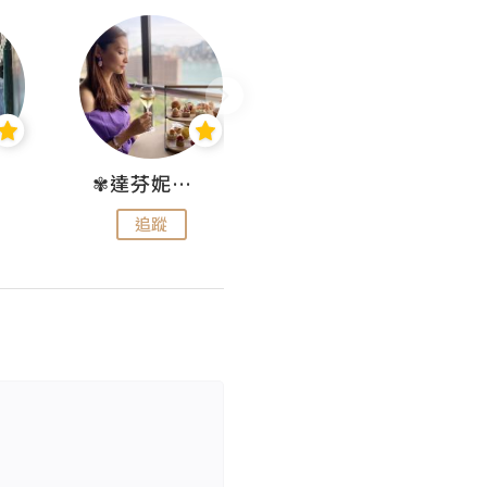
✾達芬妮•愛孩子•愛生活✾
wendysugar享受生活gogogo
追蹤
追蹤