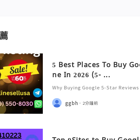
薦
5 Best Places To Buy Go
ne In 2026 (5- ...
Why Buying Google 5-Star Reviews 
Need to Know Introduction 👑🌍🚀
upport 24/7 🚀📡💬📱🛸👑 Telegram
ggbh
2分鐘前
👨‍💻🎙️🔥👑 Discord ➜ Account Servi
Top 9Sites to Buy Goog