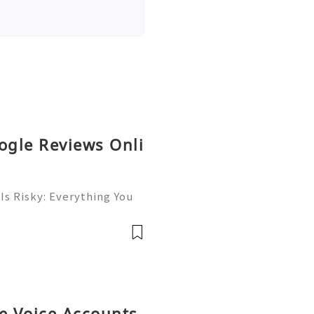
ogle Reviews Onli
Is Risky: Everything You
💎⚡✨ Available➜ Online S
 ➜ @onlinesellusa 🎮💻
ce 📲🟢📞💬🌍🚀 Wh
le Voice Accounts