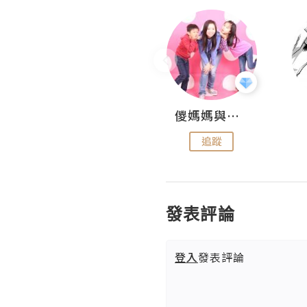
Hahakelly的生活點滴
儍媽媽與兩隻小魔怪之家
追蹤
追蹤
發表評論
登入
發表評論