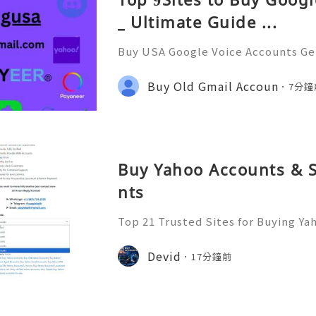
_ Ultimate Guide ...
Buy USA Google Voice Accounts Get
counts to securely manage calls, t
anywhere. Protect your personal 
Buy Old Gmail Accoun
7分鐘
fessional communication e
Buy Yahoo Accounts & 
nts
Top 21 Trusted Sites for Buying Ya
➤.........➤.➤..........➤.➤...........➤.➤.......
➤ Email: usaglobalit@gmail.com ➤.➤.....
Devid
17分鐘前