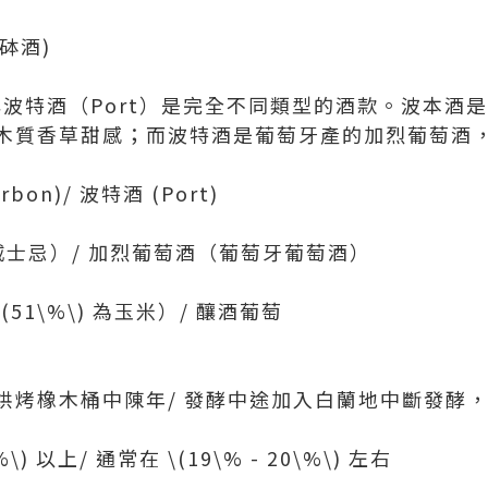
 砵酒)
）與波特酒（Port）是完全不同類型的酒款。波本酒
木質香草甜感；而波特酒是葡萄牙產的加烈葡萄酒
bon)/ 波特酒 (Port)
威士忌）/ 加烈葡萄酒（葡萄牙葡萄酒）
(51\%\) 為玉米）/ 釀酒葡萄
烘烤橡木桶中陳年/ 發酵中途加入白蘭地中斷發酵
) 以上/ 通常在 \(19\% - 20\%\) 左右