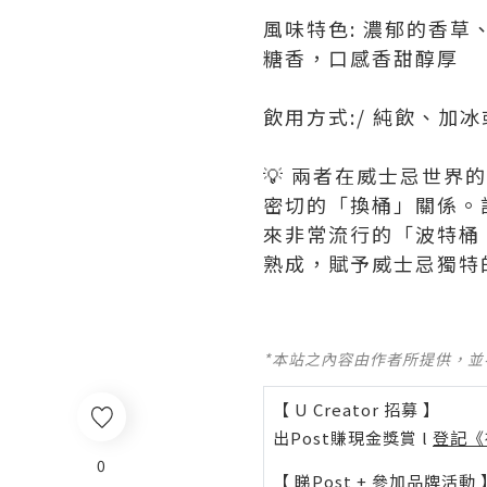
風味特色: 濃郁的香
糖香，口感香甜醇厚
飲用方式:/ 純飲、加
💡 兩者在威士忌世
密切的「換桶」關係。
來非常流行的「波特桶（
熟成，賦予威士忌獨特
*本站之內容由作者所提供，
【 U Creator 招募 】
出Post賺現金獎賞 l
登記《
0
【 睇Post + 參加品牌活動 