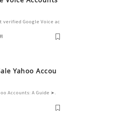
 verified Google Voice ac
exts, and voicemails from
number while handling pro
前
Sale Yahoo Accou
hoo Accounts: A Guide ➤.
......➤.➤...........➤.➤ 🌿🍁🌿🍁➤.
....➤.➤..........➤.➤......