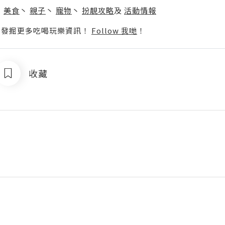
丶
美食
丶
親子
丶
寵物
丶
扮靚攻略
及
活動情報
p啦！發掘更多吃喝玩樂資訊！
Follow 我哋
！
收藏