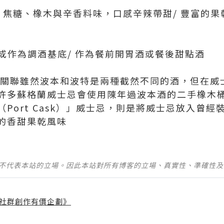
草、焦糖、橡木與辛香料味，口感辛辣帶甜/ 豐富的
冰或作為調酒基底/ 作為餐前開胃酒或餐後甜點酒
界的關聯雖然波本和波特是兩種截然不同的酒，但在威
許多蘇格蘭威士忌會使用陳年過波本酒的二手橡木
Port Cask）」威士忌，則是將威士忌放入曾
的香甜果乾風味
並不代表本站的立場。因此本站對所有博客的立場、真實性、準確性
社群創作有價企劃》
】