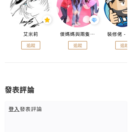
點滴
艾米莉
儍媽媽與兩隻小魔怪之家
追蹤
追蹤
追蹤
發表評論
登入
發表評論