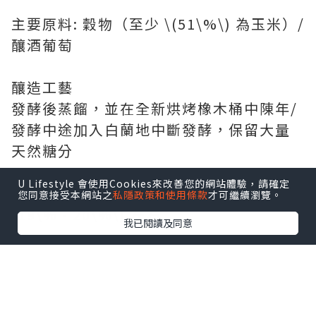
主要原料: 穀物（至少 \(51\%\) 為玉米）/
釀酒葡萄
釀造工藝
發酵後蒸餾，並在全新烘烤橡木桶中陳年/
發酵中途加入白蘭地中斷發酵，保留大量
天然糖分
U Lifestyle 會使用Cookies來改善您的網站體驗，請確定
酒精濃度通常在 \(40\%\) 以上/ 通常在 \
您同意接受本網站之
私隱政策和使用條款
才可繼續瀏覽。
(19\% - 20\%\) 左右
我已閱讀及同意
風味特色: 濃郁的香草、焦糖、橡木與辛香
料味，口感辛辣帶甜/ 豐富的果乾、堅果、
巧克力與焦糖香，口感香甜醇厚