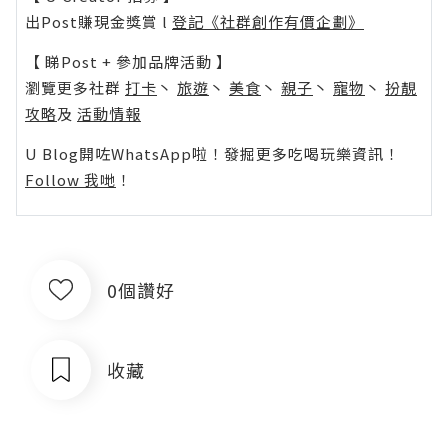
出Post賺現金獎賞 l
登記《社群創作有價企劃》
【 睇Post + 參加品牌活動 】
瀏覽更多社群
打卡
丶
旅遊
丶
美食
丶
親子
丶
寵物
丶
扮靚
攻略
及
活動情報
U Blog開咗WhatsApp啦！發掘更多吃喝玩樂資訊！
Follow 我哋
！
0個讚好
收藏