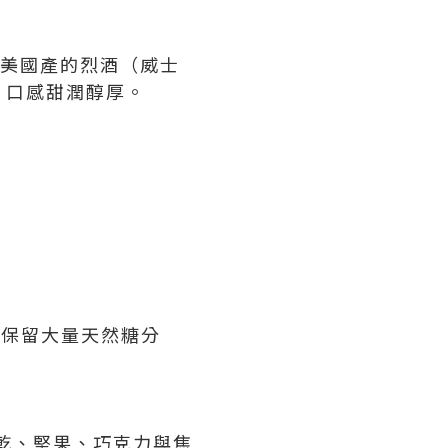
是美國產的烈酒（威士
，口感甜潤醇厚。
，保留大量天然糖分
果乾、堅果、巧克力與焦