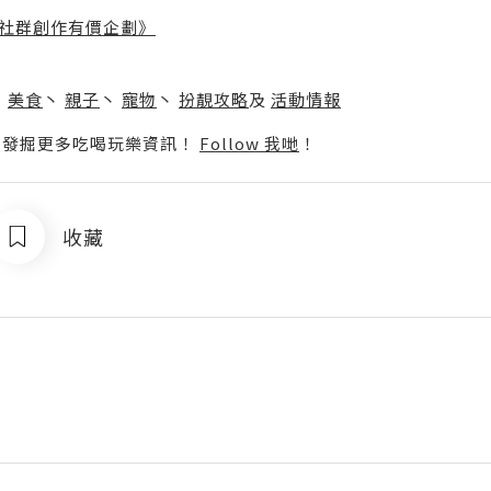
社群創作有價企劃》
】
丶
美食
丶
親子
丶
寵物
丶
扮靚攻略
及
活動情報
p啦！發掘更多吃喝玩樂資訊！
Follow 我哋
！
收藏