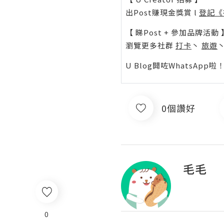
出Post賺現金獎賞 l
登記《
【 睇Post + 參加品牌活動 
瀏覽更多社群
打卡
丶
旅遊
U Blog開咗WhatsAp
0個讚好
毛毛
0