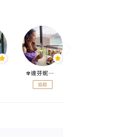
✾達芬妮•愛孩子•愛生活✾
wendysugar享受生活gogogo
追蹤
追蹤