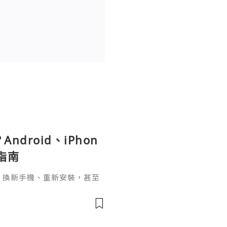
ndroid、iPhon
指南
pp、換新手機、重新安裝，甚至
，介面突然變成英文，這種情況其實