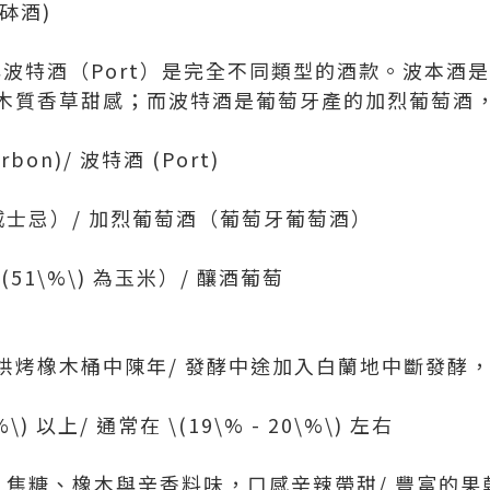
 砵酒)
）與波特酒（Port）是完全不同類型的酒款。波本酒
木質香草甜感；而波特酒是葡萄牙產的加烈葡萄酒
bon)/ 波特酒 (Port)
威士忌）/ 加烈葡萄酒（葡萄牙葡萄酒）
(51\%\) 為玉米）/ 釀酒葡萄
烘烤橡木桶中陳年/ 發酵中途加入白蘭地中斷發酵
) 以上/ 通常在 \(19\% - 20\%\) 左右
草、焦糖、橡木與辛香料味，口感辛辣帶甜/ 豐富的