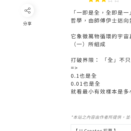
「一即是全，全即是一」（O
哲學，由師傅伊士迷向
分享
它象徵萬物循環的宇宙
（一）所組成
打破界限： 「全」不
=>
0.1也是全
0.01也是全
就看最小有效樣本是多小.
*本站之內容由作者所提供，
【 U Creator 招募 】