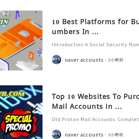
10 Best Platforms for B
umbers In ...
Introduction A Social Security Num
e-digit identification number used
official identification, employment
naver accounts
2小時前
overnment-related pur
Top 10 Websites To Pur
Mail Accounts in ...
Old Proton Mail Accounts: Complet
ity, Features & Best Practices (202
liable 24/7 Customer Support 💫💎
naver accounts
2小時前
06) 541-7768 💫💎💲💫🌐✨💎Telegra