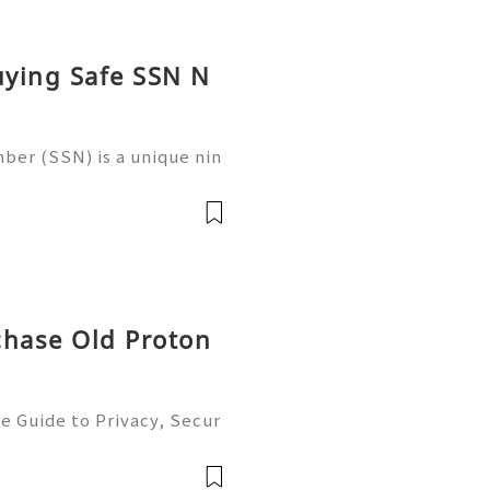
uying Safe SSN N
ber (SSN) is a unique nin
 in the United States for
 records, taxation, and g
chase Old Proton
e Guide to Privacy, Secur
6) 💫💎💲💫🌐✨💎Fast & Re
💲💫🌐✨💎WhatsApp :+1 (5
m: @usadig