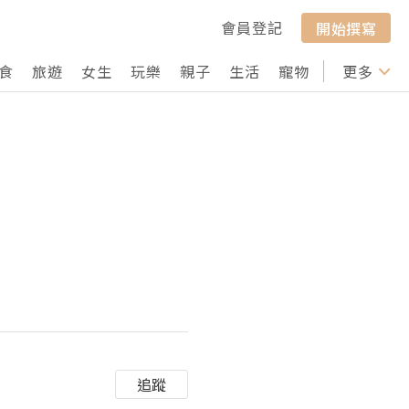
會員登記
開始撰寫
食
旅遊
女生
玩樂
親子
生活
寵物
行山
更多
打卡
追蹤