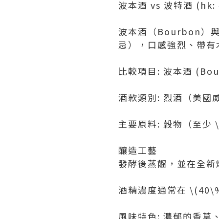
波本酒 vs 波特酒 (hk:
波本酒（Bourbon
忌），口感強烈、帶有
比較項目: 波本酒 (Bour
酒款類別: 烈酒（美國
主要原料: 穀物（至少 \
釀造工藝
發酵後蒸餾，並在全新
酒精濃度通常在 \(40\%\
風味特色: 濃郁的香