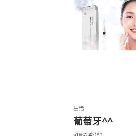
生活
葡萄牙^^
瀏覽次數:152