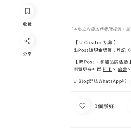
收藏
*本站之內容由作者所提供，
【 U Creator 招募 】
出Post賺現金獎賞 l
登記《
分享
【 睇Post + 參加品牌活動 
瀏覽更多社群
打卡
丶
旅遊
U Blog開咗WhatsAp
0個讚好