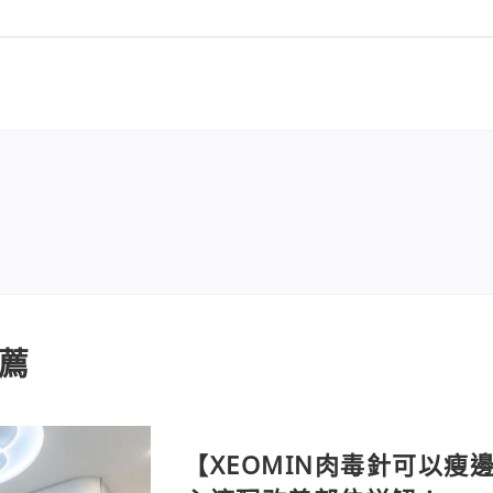
薦
【XEOMIN肉毒針可以瘦