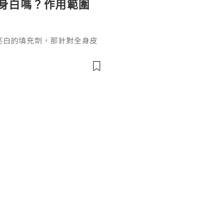
以全身白嗎？作用範圍
全能亮白的填充劑，那針對全身皮
B美白針真系可以全身白嗎？現
的答案。1.Blanc B的
專業研發仿生肽的韓國知名廠商C
方搭配透明質酸打造的獨特真
恢復肌膚活力、平衡膚質狀