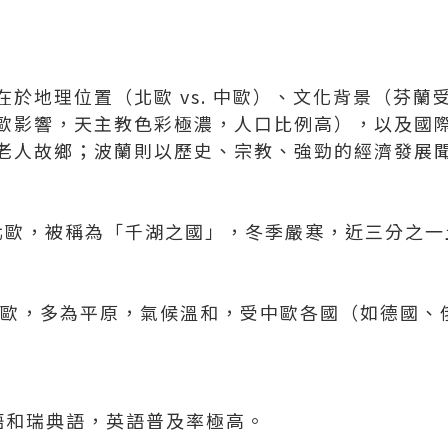
於地理位置（北歐 vs. 中歐）、文化背景（芬蘭
歐影響，天主教色彩極濃，人口比例高），以及國
老人故鄉；波蘭則以歷史、宗教、強勁的經濟發展
): 位於北歐，被稱為「千湖之國」，冬季嚴寒，近三分
: 位於中歐，多為平原，氣候溫和，受中歐各國（如德國
蘭語和瑞典語，英語普及率極高。