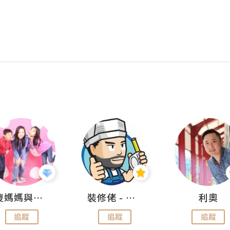
儍媽媽與兩隻小魔怪之家
裝修佬 - 香港一站式網上裝修平台
利奧
追蹤
追蹤
追蹤