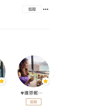
追蹤
✾達芬妮•愛孩子•愛生活✾
wendysugar享受生活gogogo
追蹤
追蹤