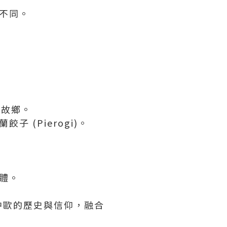
然不同。
人故鄉。
 (Pierogi)。
濟體。
中歐的歷史與信仰，融合