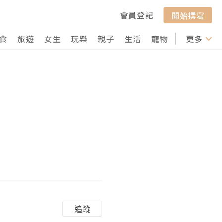
會員登記
開始撰寫
食
旅遊
女生
玩樂
親子
生活
寵物
行山
更多
打卡
追蹤