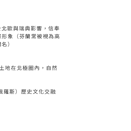
受北歐與瑞典影響，信奉
際形象（芬蘭常被視為高
聞名）
之一土地在北極圈內，自然
、俄羅斯）歷史文化交融