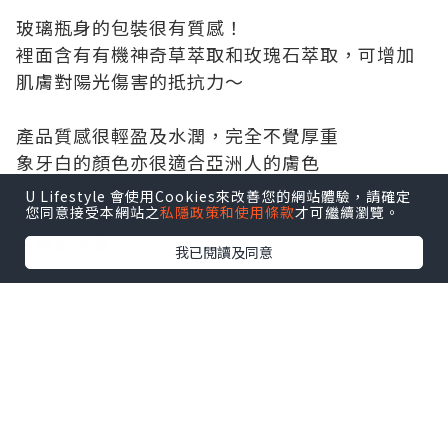
玻璃瓶身的包裝很有質感！
裡面含有有機神奇草萃取和玫瑰石萃取，可增加
肌膚對陽光傷害的抵抗力～
產品質感很輕盈及水潤，完全不覺厚重
象牙白的顏色亦很適合亞洲人的膚色
U Lifestyle 會使用Cookies來改善您的網站體驗，請確定
您同意接受本網站之
私隱政策和使用條款
才可繼續瀏覽。
塗均勻之後跟膚色非常貼近，而且質感很貼服
很容易推開！
我已閱讀及同意
其實只要按壓一下便足夠塗全面了～
如果想遮瑕的地方只要多塗一點便有足夠的遮瑕
效果了！
塗完法蘭西娜輕透緞光粉底液 SPF50之後再塗一
層薄薄的碎粉