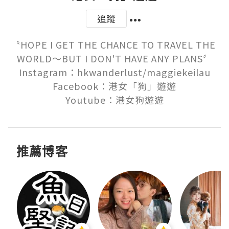
追蹤
〝HOPE I GET THE CHANCE TO TRAVEL THE 
WORLD～BUT I DON'T HAVE ANY PLANS〞

Instagram：hkwanderlust/maggiekeilau

Facebook：港女「狗」遊遊

Youtube：港女狗遊遊
推薦博客