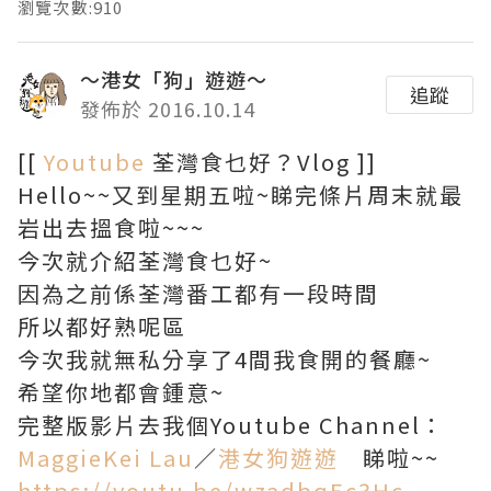
瀏覽次數:910
～港女「狗」遊遊～
追蹤
發佈於 2016.10.14
[[
Youtube
荃灣食乜好？Vlog ]]
Hello~~又到星期五啦~睇完條片周末就最
岩出去搵食啦~~~
今次就介紹荃灣食乜好~
因為之前係荃灣番工都有一段時間
所以都好熟呢區
今次我就無私分享了4間我食開的餐廳~
希望你地都會鍾意~
完整版影片去我個Youtube Channel：
MaggieKei Lau
／
港女狗遊遊
睇啦~~
https://youtu.be/wzadbqEc3Hc