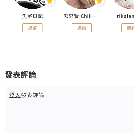
urnal
魚堅日記
思思賢 ChillMyBabe
rikala
追蹤
追蹤
追蹤
發表評論
登入
發表評論