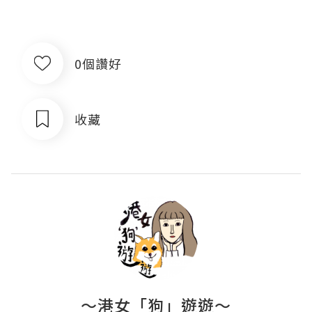
0個讚好
收藏
～港女「狗」遊遊～