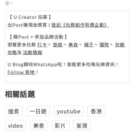
任。
【 U Creator 招募 】
出Post賺現金獎賞 l
登記《社群創作有價企劃》
【 睇Post + 參加品牌活動 】
瀏覽更多社群
打卡
丶
旅遊
丶
美食
丶
親子
丶
寵物
丶
扮靚
攻略
及
活動情報
U Blog開咗WhatsApp啦！發掘更多吃喝玩樂資訊！
Follow 我哋
！
相關話題
搵食
一日遊
youtube
香港
video
美食
影片
荃灣