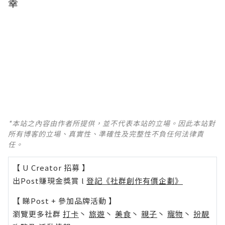
幸
*本站之內容由作者所提供，並不代表本站的立場。因此本站對
所有博客的立場、真實性、準確性及完整性不負任何法律責
任。
【 U Creator 招募 】
出Post賺現金獎賞 l
登記《社群創作有價企劃》
【 睇Post + 參加品牌活動 】
瀏覽更多社群
打卡
丶
旅遊
丶
美食
丶
親子
丶
寵物
丶
扮靚