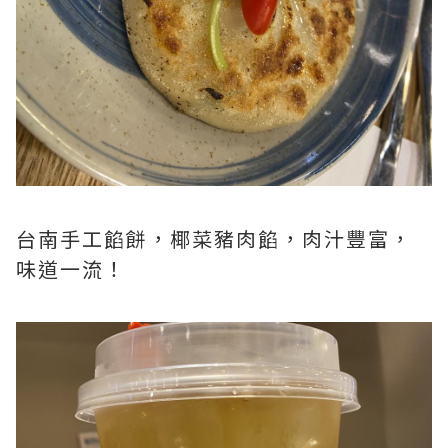
台南手工餡餅，椰菜豬肉餡，肉汁豐富，
味道一流！