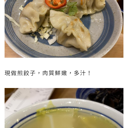
現做煎餃子，肉質鮮嫩，多汁！