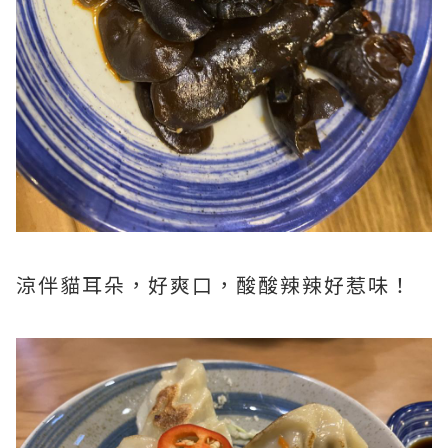
涼伴貓耳朵，好爽口，酸酸辣辣好惹味！