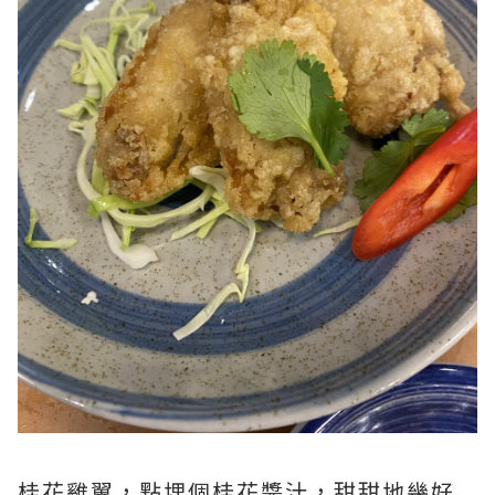
桂花雞翼，點埋個桂花醬汁，甜甜地幾好