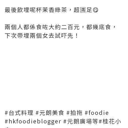
最後飲埋呢杯茉香綠茶，超🈵️足😋
兩個人都係食咗大約二百元，都幾底食，
下次帶埋兩個女去試吓先！
#台式料理 #元朗美食 #拍拖 #foodie
#hkfoodieblogger #元朗廣場等#桂花小