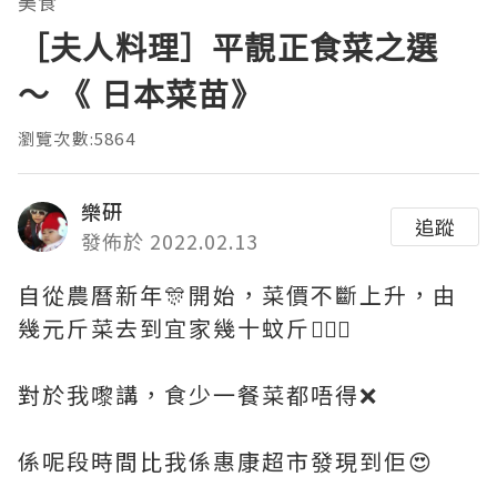
美食
［夫人料理］平靚正食菜之選
～ 《 日本菜苗》
瀏覽次數:5864
樂研
追蹤
發佈於 2022.02.13
自從農曆新年🎊開始，菜價不斷上升，由
幾元斤菜去到宜家幾十蚊斤🤦🏻‍♀️
對於我嚟講，食少一餐菜都唔得❌
係呢段時間比我係惠康超市發現到佢😍