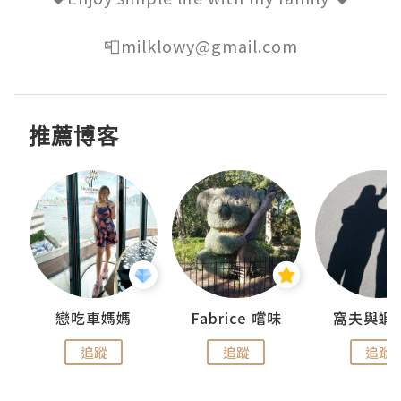
📮milklowy@gmail.com
推薦博客
戀吃車媽媽
Fabrice 嚐味
窩夫與蝦
追蹤
追蹤
追蹤