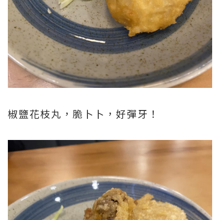
椒鹽花枝丸，脆卜卜，好彈牙！