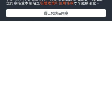
您同意接受本網站之
私隱政策和使用條款
才可繼續瀏覽。
我已閱讀及同意
係你啦！日本菜苗！$12一包
（如果係DONKI買仲平，之前見過$9一
包）
睇 YT 有人介紹呢包菜可以用水再種，至少
仲可以食多一至兩餐添😋
為返條數，除翻都係幾元一餐，好抵食👍🏻
拆開包裝，菜苗非常翠綠同茂盛，又有好
香嘅味道😌