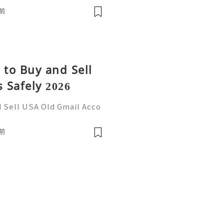
tzone ☠️☠️➤WhatsApp: +1
前
 to Buy and Sell
 Safely 2026
d Sell USA Old Gmail Acco
re Information Please Con
tzone ☠️☠️➤WhatsApp: +1
前