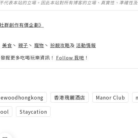
並不代表本站的立場。因此本站對所有博客的立場、真實性、準確性
社群創作有價企劃》
】
丶
美食
丶
親子
丶
寵物
丶
扮靚攻略
及
活動情報
p啦！發掘更多吃喝玩樂資訊！
Follow 我哋
！
sewoodhongkong
香港瑰麗酒店
Manor Club
pool
Staycation