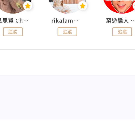
思思賢 ChillMyBabe
rikalammm
窮遊達人 Mr.TravelGe
追蹤
追蹤
追蹤