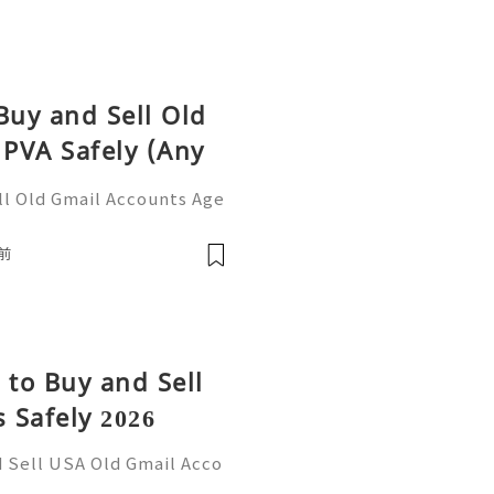
Buy and Sell Old
PVA Safely (Any
ll Old Gmail Accounts Age
6 Guide If You Want To Mor
 ☠️☠️➤Telegram: @usabest
前
 to Buy and Sell
 Safely 2026
d Sell USA Old Gmail Acco
re Information Please Con