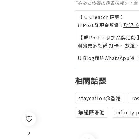
*本站之內容由作者所提供，
【 U Creator 招募 】
出Post賺現金獎賞 l
登記《
【 睇Post + 參加品牌活動 
瀏覽更多社群
打卡
丶
旅遊
U Blog開咗WhatsAp
相關話題
staycation@香港
ro
無邊際泳池
infinity 
0