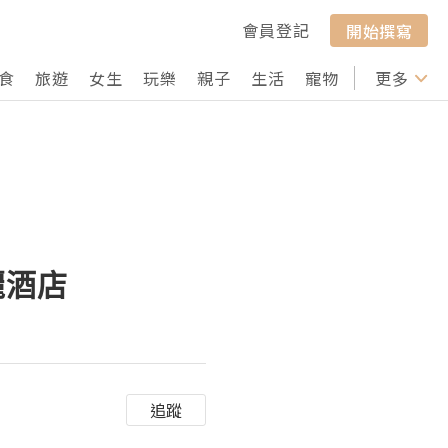
會員登記
開始撰寫
食
旅遊
女生
玩樂
親子
生活
寵物
行山
更多
打卡
瑰麗酒店
追蹤