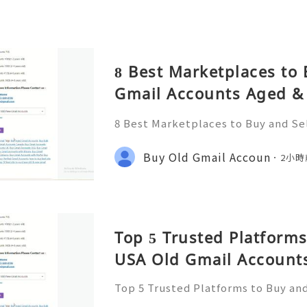
8 Best Marketplaces to 
Gmail Accounts Aged & 
Country) – 2026 Guide
8 Best Marketplaces to Buy and Se
d & PVA Safely (Any Country) – 202
e Information Please Contact us :
Buy Old Gmail Accoun
2小時
zone ☠️☠️➤WhatsApp: +1 (6
Top 5 Trusted Platforms
USA Old Gmail Accounts
Top 5 Trusted Platforms to Buy an
unts Safely 2026 If You Want To Mo