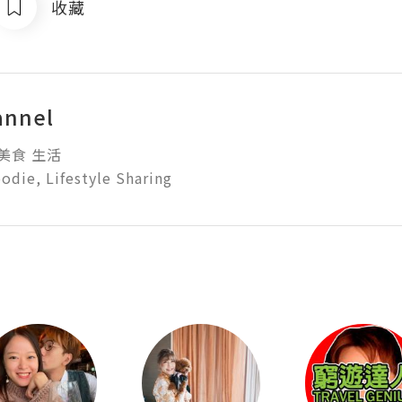
收藏
annel
食 生活

oodie, Lifestyle Sharing