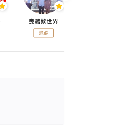
nius
曳豬歎世界
Koalascities (^O^)! @ UTravel
追蹤
追蹤