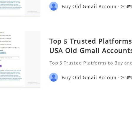
tact us : ☠️☠️➤Telegram: @usabes
Buy Old Gmail Accoun
2小時
(612) 649-8194 ☠️☠️➤Email:
Top 5 Trusted Platforms
USA Old Gmail Accounts
Top 5 Trusted Platforms to Buy an
unts Safely 2026 If You Want To Mo
tact us : ☠️☠️➤Telegram: @usabes
Buy Old Gmail Accoun
2小時
(612) 649-8194 ☠️☠️➤Email: