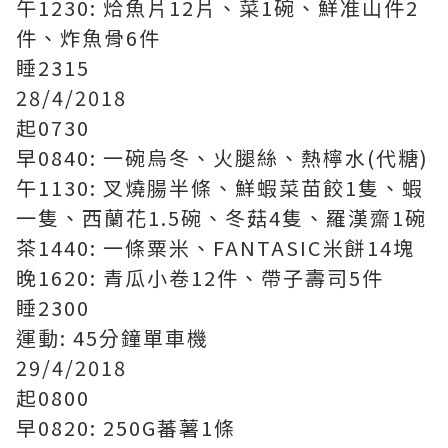
午1230: 烚魚片12片、菜1碗、鮮准山件2
件、炸魚骨6件
睡2315
28/4/2018
起0730
早0840: 一碗烏冬、火腿絲、熱檸水(代糖)
午1130: 叉燒腸半條、鮮蝦菜苗餃1隻、蝦
一隻、西蘭花1.5碗、冬菇4隻、羅漢齋1碗
茶1440: 一條粟米、FANTASIC米餅14塊
晚1620: 青瓜小卷12件、帶子壽司5件
睡2300
運動: 45分鐘單車機
29/4/2018
起0800
早0820: 250G蕃薯1條