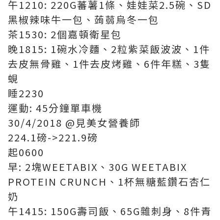
午1210: 220G蕃薯1條、娃娃菜2.5碗、SD
黑椒辣味牛一包、蒟蒻烏冬一包
茶1530: 2個嘉頓衛星包
晚1815: 1碗水冷麵、2粒紫菜飯波波、1件
去皮無骨雞、1件去皮烤雞、6件年糕、3隻
蜆
睡2230
運動: 45分鐘單車機
30/4/2018 @見美女營養師
224.1磅->221.9磅
起0600
早: 2塊WEETABIX、30G WEETABIX
PROTEIN CRUNCH、1杯無糖藍鑽石杏仁
奶
午1415: 150G壽司飯、65G雜刺身、8件青