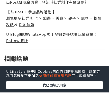
出Post賺現金獎賞 l
登記《社群創作有價企劃》
【 睇Post + 參加品牌活動 】
瀏覽更多社群
打卡
丶
旅遊
丶
美食
丶
親子
丶
寵物
丶
扮靚
攻略
及
活動情報
U Blog開咗WhatsApp啦！發掘更多吃喝玩樂資訊！
Follow 我哋
！
相關話題
U Lifestyle 會使用Cookies來改善您的網站體驗，請確定
減肥
您同意接受本網站之
私隱政策和使用條款
才可繼續瀏覽。
我已閱讀及同意
0個讚好