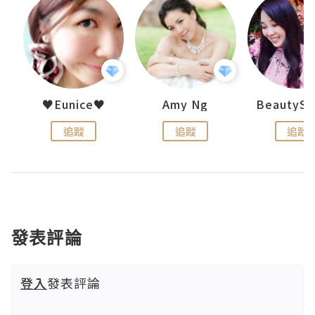
h 夏沫
♥Eunice♥
Amy Ng
追蹤
追蹤
追蹤
發表評論
登入
發表評論