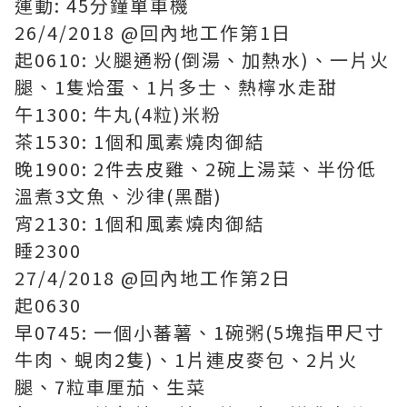
運動: 45分鐘單車機
26/4/2018 @回內地工作第1日
起0610: 火腿通粉(倒湯、加熱水)、一片火
腿、1隻烚蛋、1片多士、熱檸水走甜
午1300: 牛丸(4粒)米粉
茶1530: 1個和風素燒肉御結
晚1900: 2件去皮雞、2碗上湯菜、半份低
溫煮3文魚、沙律(黑醋)
宵2130: 1個和風素燒肉御結
睡2300
27/4/2018 @回內地工作第2日
起0630
早0745: 一個小蕃薯、1碗粥(5塊指甲尺寸
牛肉、蜆肉2隻)、1片連皮麥包、2片火
腿、7粒車厘茄、生菜