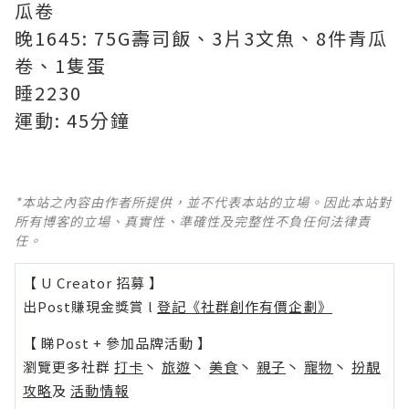
瓜卷
晚1645: 75G壽司飯、3片3文魚、8件青瓜
卷、1隻蛋
睡2230
運動: 45分鐘
*本站之內容由作者所提供，並不代表本站的立場。因此本站對
所有博客的立場、真實性、準確性及完整性不負任何法律責
任。
【 U Creator 招募 】
出Post賺現金獎賞 l
登記《社群創作有價企劃》
【 睇Post + 參加品牌活動 】
瀏覽更多社群
打卡
丶
旅遊
丶
美食
丶
親子
丶
寵物
丶
扮靚
攻略
及
活動情報