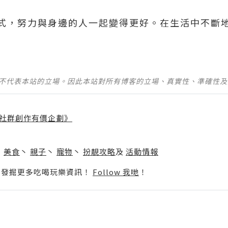
式，努力與身邊的人一起變得更好。在生活中不斷
並不代表本站的立場。因此本站對所有博客的立場、真實性、準確性
社群創作有價企劃》
】
丶
美食
丶
親子
丶
寵物
丶
扮靚攻略
及
活動情報
p啦！發掘更多吃喝玩樂資訊！
Follow 我哋
！