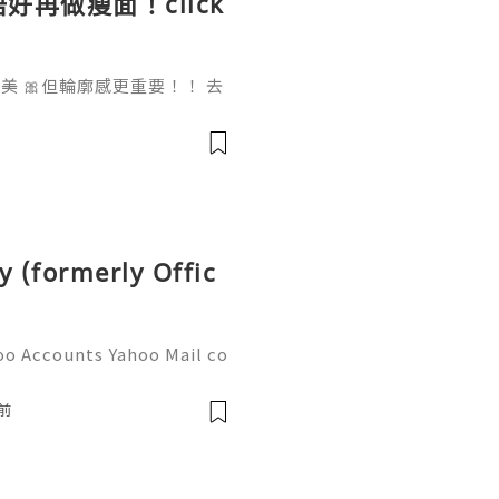
好再做瘦面！click
 🎀但輪廓感更重要！！ 去
做一次已經勁有效果！ Ohio
部機 ✨簡直係天衣無縫!
y (formerly Offic
oo Accounts Yahoo Mail co
people worldwide for pers
respondence, and online a
前