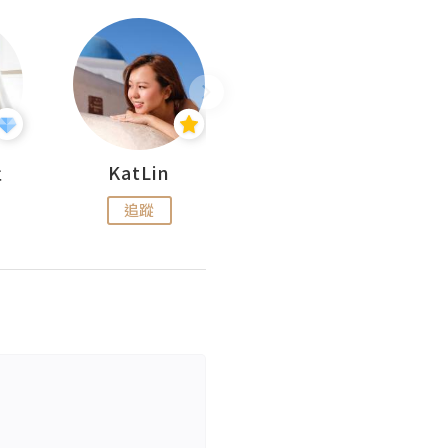
杜
KatLin
Missmiki 米奇小姐
追蹤
追蹤