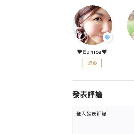
LoveCath 夏沫
♥Eunice♥
追蹤
追蹤
發表評論
登入
發表評論