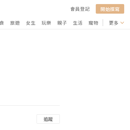
會員登記
開始撰寫
食
旅遊
女生
玩樂
親子
生活
寵物
行山
更多
打卡
追蹤