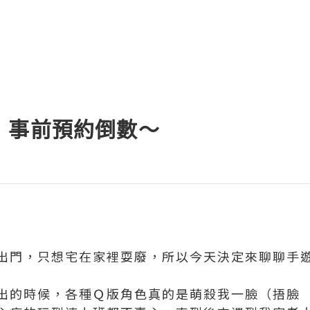
》事前預約倒數～
出門，只想宅在家裡耍廢，所以今天決定來聊聊手
出的時候，各種Ｑ版角色真的是萌殺我一臉（捂臉