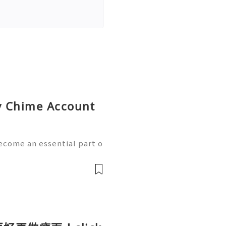
uy Chime Account
ecome an essential part o
th the growth of mobile
w handle payments, moni