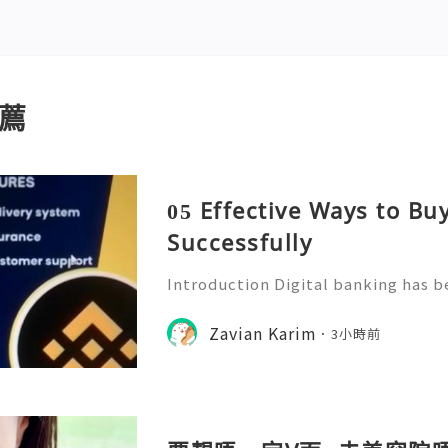
薦
05 Effective Ways to B
Successfully
Introduction Digital banking has b
f modern financial management. Wi
banking platforms, people can no
Zavian Karim
3小時前
tor transactions, and manage