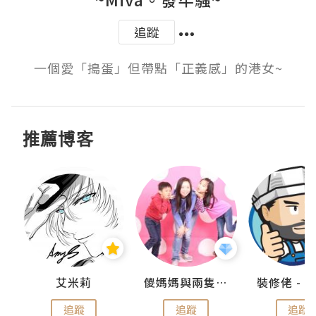
追蹤
一個愛「搗蛋」但帶點「正義感」的港女~
推薦博客
點滴
艾米莉
儍媽媽與兩隻小魔怪之家
追蹤
追蹤
追蹤