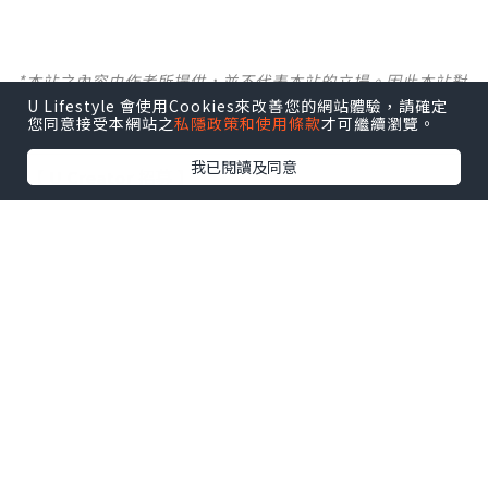
*本站之內容由作者所提供，並不代表本站的立場。因此本站對
所有博客的立場、真實性、準確性及完整性不負任何法律責
U Lifestyle 會使用Cookies來改善您的網站體驗，請確定
您同意接受本網站之
私隱政策和使用條款
才可繼續瀏覽。
任。
我已閱讀及同意
【 U Creator 招募 】
出Post賺現金獎賞 l
登記《社群創作有價企劃》
【 睇Post + 參加品牌活動 】
瀏覽更多社群
打卡
丶
旅遊
丶
美食
丶
親子
丶
寵物
丶
扮靚
攻略
及
活動情報
U Blog開咗WhatsApp啦！發掘更多吃喝玩樂資訊！
Follow 我哋
！
相關話題