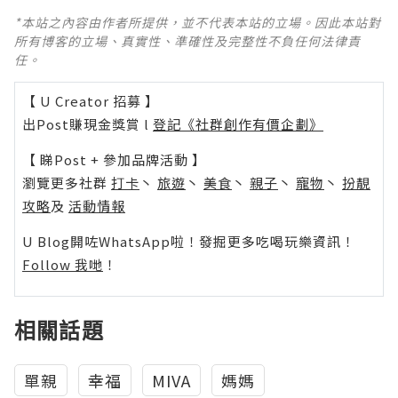
*本站之內容由作者所提供，並不代表本站的立場。因此本站對
所有博客的立場、真實性、準確性及完整性不負任何法律責
任。
【 U Creator 招募 】
出Post賺現金獎賞 l
登記《社群創作有價企劃》
【 睇Post + 參加品牌活動 】
瀏覽更多社群
打卡
丶
旅遊
丶
美食
丶
親子
丶
寵物
丶
扮靚
攻略
及
活動情報
U Blog開咗WhatsApp啦！發掘更多吃喝玩樂資訊！
Follow 我哋
！
相關話題
單親
幸福
MIVA
媽媽