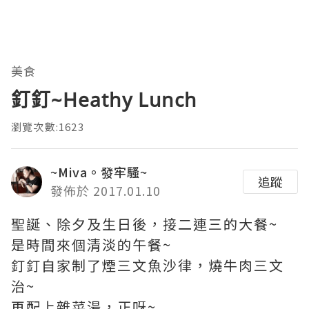
美食
釘釘~Heathy Lunch
瀏覽次數:1623
~Miva。發牢騷~
追蹤
發佈於 2017.01.10
聖誕、除夕及生日後，接二連三的大餐~
是時間來個清淡的午餐~
釘釘自家制了煙三文魚沙律，燒牛肉三文
治~
再配上雜菜湯，正呀~