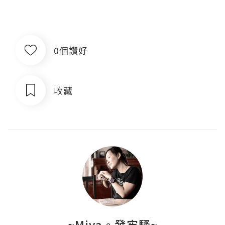
0個讚好
收藏
~Miva。發牢騷~