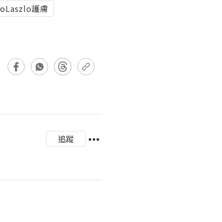
noLaszlo護膚
追蹤