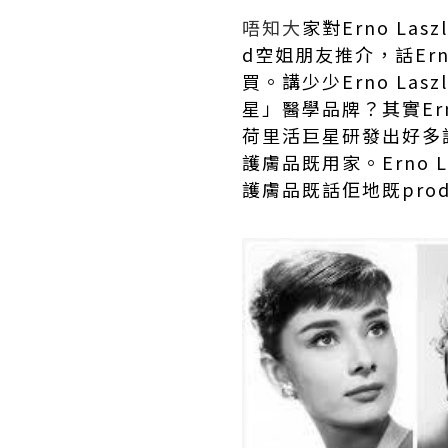
唔知大
家對
Erno Lasz
d空姐朋友推介，話Ern
買。講少少Erno Las
星」醫學品牌？其實
Er
荷里活巨星研發出好多
護膚品既用家。
Erno L
護膚品既話佢地既pro