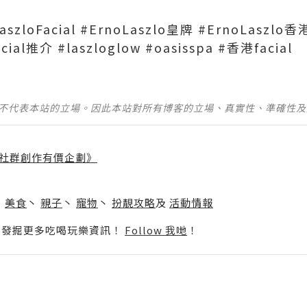
LaszloFacial #ErnoLaszlo皇牌 #ErnoLaszlo
cial推介 #laszloglow #oasisspa #香港facial
並不代表本站的立場。因此本站對所有博客的立場、真實性、準確性
社群創作有價企劃》
】
丶
美食
丶
親子
丶
寵物
丶
扮靚攻略
及
活動情報
p啦！發掘更多吃喝玩樂資訊！
Follow 我哋
！