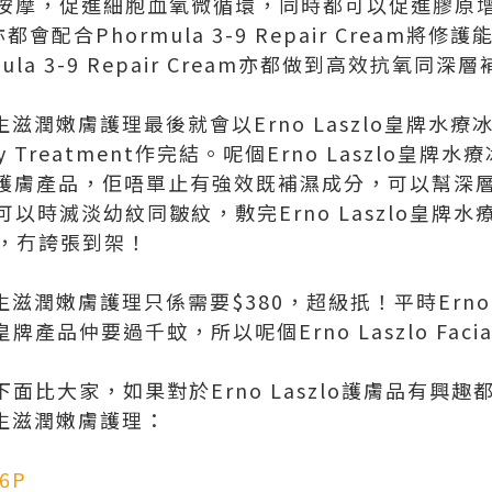
摩，促進細胞血氧微循環，同時都可以促進膠原增生。
會配合Phormula 3-9 Repair Cream將
la 3-9 Repair Cream亦都做到高效抗氧同深
-9再生滋潤嫩膚護理最後就會以Erno Laszlo皇牌水療冰
tality Treatment作完結。呢個Erno Laszl
szlo護膚產品，佢唔單止有強效既補濕成分，可以幫
以時滅淡幼紋同皺紋，敷完Erno Laszlo皇牌
t，冇誇張到架！
-9再生滋潤嫩膚護理只係需要$380，超級扺！平時Erno
lo皇牌產品仲要過千蚊，所以呢個Erno Laszlo Fac
下面比大家，如果對於Erno Laszlo護膚品有興
-9再生滋潤嫩膚護理：
v6P