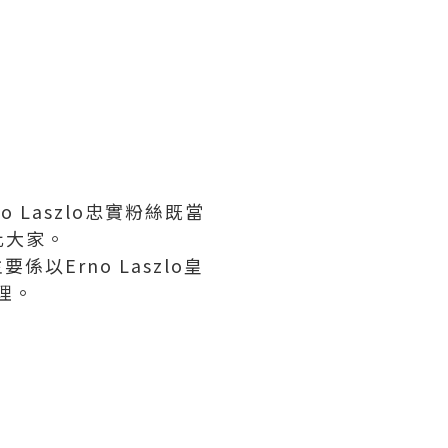
no Laszlo忠實粉絲既當
比大家。
l主要係以Erno Laszlo皇
護理。