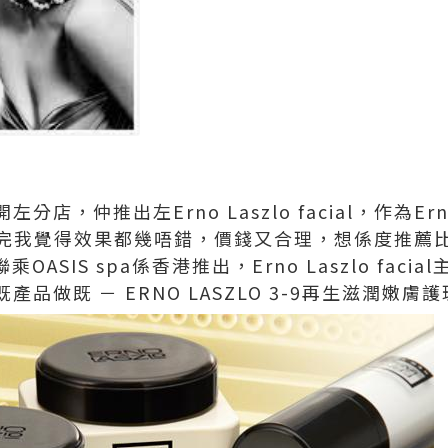
港開左分店，仲推出左Erno Laszlo facial，作為Er
完我覺得效果都幾唔錯，價錢又合理，想係度推薦
al聯乘OASIS spa係香港推出，Erno Laszlo facia
列既產品做既 － ERNO LASZLO 3-9再生滋潤嫩膚