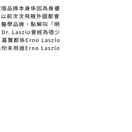
呢個品牌本身係因為身邊
名，以前次次飛親外國都會
星醫學品牌
，點解叫「明
r. Laszlo曾經為唔少
·嘉寶都係
Erno Laszlo
果你未用過
Erno Laszlo