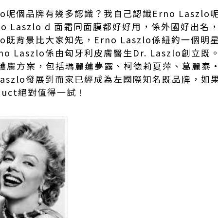
lo
呢個品牌有幾多認識？我自己認識
Erno Laszlo
o Laszlo d 面霜同面膜都好好用，係外國好出
zlo既背景比大家知先，Erno Laszlo係紐約一個
明
no Laszlo
係由匈牙利皮膚醫生
Dr. Laszlo
創立既。D
護膚方案
，包括瑪麗蓮夢露、柯德莉夏萍、葛麗泰
aszlo
發展到而家已經成為左國際知名既品牌，如
duct絕對值得一試
！