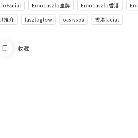
loFacial
ErnoLaszlo皇牌
ErnoLaszlo香港
Er
ial推介
laszloglow
oasisspa
香港facial
收藏