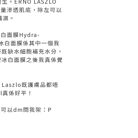
ERNO LASZLO
修護能量滲透肌底，除左可以
層補濕。
白面膜Hydra-
o皇牌水療冰白面膜係其中一個我
深層既缺水細胞補充水分，
水療冰白面膜之後我真係覺
 Laszlo既護膚品都唔
ial真係好平！
趣都可以dm問我架：P