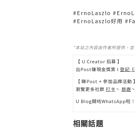
#ErnoLaszlo #Erno
#ErnoLaszlo好用 #Fa
*本站之內容由作者所提供，
【 U Creator 招募 】
出Post賺現金獎賞 l
登記《
【 睇Post + 參加品牌活動 
瀏覽更多社群
打卡
丶
旅遊
U Blog開咗WhatsAp
相關話題