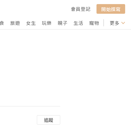
會員登記
開始撰寫
食
旅遊
女生
玩樂
親子
生活
寵物
行山
更多
打卡
追蹤