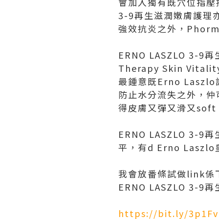
會加入獨有既穴位指壓按
3-9再生滋潤嫩膚護理亦都
強效抗炎之外，Phormu
ERNO LASZLO 3
Therapy Skin Vi
最鍾意既Erno La
防止水分流失之外，仲可
得皮膚又彈又滑又sof
ERNO LASZLO 3
平，有d Erno Lasz
我會放番條試做link係
ERNO LASZLO 3
https://bit.ly/3p1F