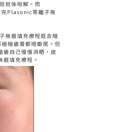
效就係咁解。而
Plasonic等離子無
等離子無痕填充療程既去暗
搽極暗瘡膏都唔斷尾。但
但暗瘡自己慢慢消晒，皮
子無痕填充療程。