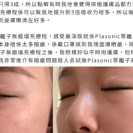
只得3成，所以點解有時我地會覺得搽極護膚品都冇
痕填充療程係可以幫我地提升到5倍吸收力咁多，所以做完
到皮膚嫩滑左好多。
c等離子無痕填充療程，感受最深既就係Plasonic
本身唔係太多暗瘡，係戴口罩搞到我塊面爆晒瘡，
c等離子無痕填充療程之後，我照樣好似平時咁護膚，
非常推介有暗瘡問題既人去試做Plasonic等離