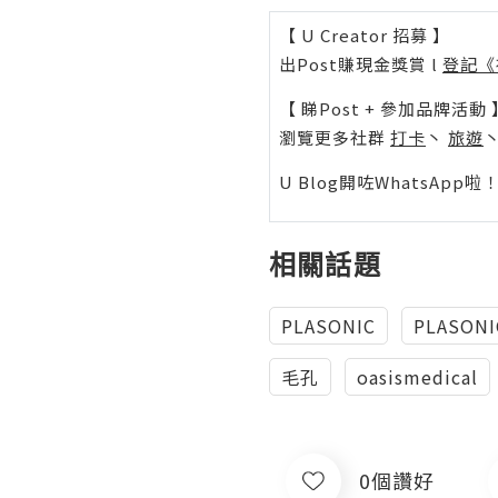
【 U Creator 招募 】
出Post賺現金獎賞 l
登記《
【 睇Post + 參加品牌活動 
瀏覽更多社群
打卡
丶
旅遊
U Blog開咗WhatsAp
相關話題
PLASONIC
PLASO
毛孔
oasismedical
0個讚好