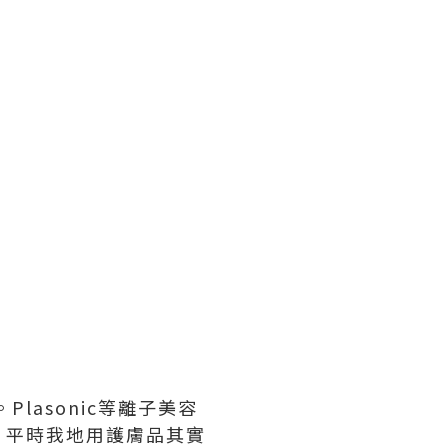
lasonic等離子美容
。平時我地用護膚品其實