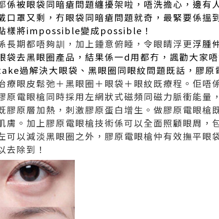
都
係被
眼袋
同
暗瘡
問題纏擾架啦，唔洗擔心，邊有
戴
口罩
又剩，冇
眼袋
同
暗瘡
問題就奇，最緊要係搵
impossible變成possible！
係長期都唔夠訓，加上鍾意俯睡，令眼睛浮更
浮腫
眼袋去黑眼圈產品，結果係一d用都冇，諷勸大家唔
ake過解決
大眼袋
、黑眼圈同眼紋問題既話，膠原
治療眼皮鬆弛＋黑眼圈＋眼袋＋眼紋既療程。佢唔
膠原電眼槍同時採用左網狀式磁頻同磁力脈衝能量
既膠原層加熱，刺激膠原蛋白增生。做膠原電眼槍
肌膚。加上膠原電眼槍技術係可以全面照顧眼周，
左可以減淡黑眼圈之外，膠原電眼槍仲有效撫平眼
以去除到！