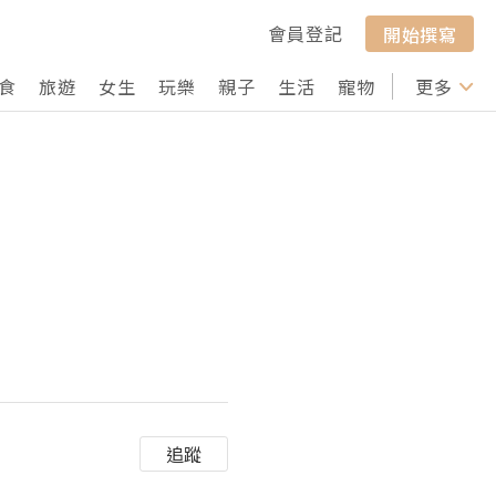
會員登記
開始撰寫
食
旅遊
女生
玩樂
親子
生活
寵物
行山
更多
打卡
追蹤