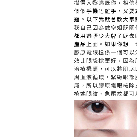
㩒得入黎睇既你，相信
個個手機唔離手，又要
題。以下我就會教大家點樣將
我自己因為做空姐既關
都用過唔少大牌子既去
產品上面。如果你想一t
膠原電眼槍係一個可以
效比眼袋槍更好，因為
治療機頭，可以將肌底
周血液循環，緊緻眼部
尾，所以膠原電眼槍除
槍連眼紋、魚尾紋都可