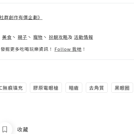
社群創作有價企劃》
】
丶
美食
丶
親子
丶
寵物
丶
扮靚攻略
及
活動情報
p啦！發掘更多吃喝玩樂資訊！
Follow 我哋
！
NIC無痕填充
膠原電眼槍
暗瘡
去角質
黑眼圈
收藏