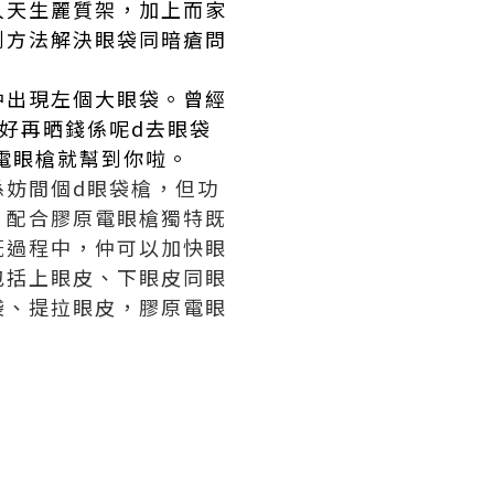
人天生麗質架，加上而家
到方法解決眼袋同
暗瘡
問
仲出現左個大眼袋。曾經
好再晒錢係呢d
去眼袋
電眼槍就幫到你啦。
係妨間個d眼袋槍，但功
，配合膠原電眼槍獨特既
既過程中，仲可以加快眼
包括上眼皮、下眼皮同眼
袋、提拉眼皮，膠原電眼