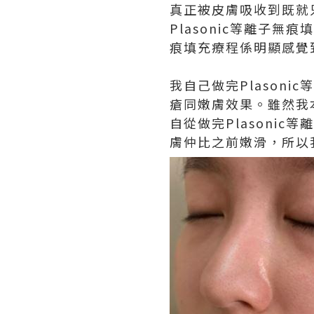
真正被皮膚吸收到既就
Plasonic等離子無
痕填充療程係明顯感覺
我自己做完Plasoni
瘡同嫩膚效果。雖然我
自從做完Plasoni
膚仲比之前嫩滑，所以我