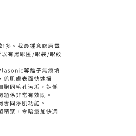
好多。我最鍾意膠原電
以有黑眼圈/眼袋/眼紋
asonic等離子無痕填
體，係肌膚表面快速掃
化細胞同毛孔污垢，姐係
塞問題係非常有效既。
、消毒同淨肌功能。
細菌積聚，令暗瘡加快凋