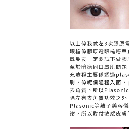
以上係我做左3次膠原
眼槍係膠原電眼槍唔單
既朋友一定要試下做膠
至於暗瘡同口罩肌問題，我
充療程主要係透過pla
刷，係呢個過程入面，p
去角質。所以Plaso
除左有去角質功效之外，
Plasonic等離子
謝，所以對付敏感皮膚