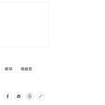
眼袋
暗瘡肌