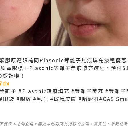
cal做緊膠原電眼槍同Plasonic等離子無痕填充療程
原電眼槍＋Plasonic等離子無痕填充療程，預付$1
D登記啦！
o7dx
sonic等離子 #Plasonic無痕填充 #等離子美容 #等
眼袋 #眼紋 #毛孔 #敏感皮膚 #暗瘡肌#OASISmed
並不代表本站的立場。因此本站對所有博客的立場、真實性、準確性