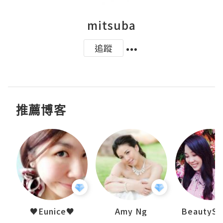
mitsuba
追蹤
推薦博客
h 夏沫
♥Eunice♥
Amy Ng