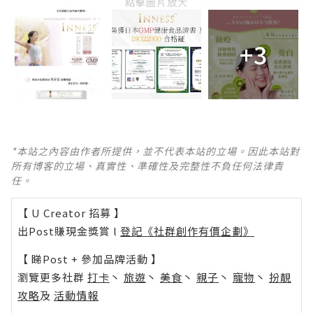
點擊圖片放大
+3
*本站之內容由作者所提供，並不代表本站的立場。因此本站對
所有博客的立場、真實性、準確性及完整性不負任何法律責
任。
【 U Creator 招募 】
出Post賺現金獎賞 l
登記《社群創作有價企劃》
【 睇Post + 參加品牌活動 】
瀏覽更多社群
打卡
丶
旅遊
丶
美食
丶
親子
丶
寵物
丶
扮靚
攻略
及
活動情報