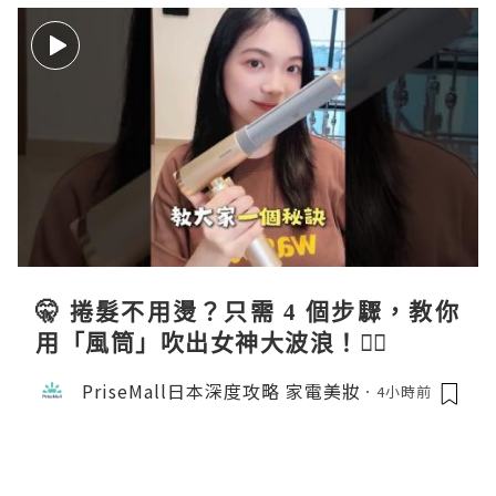
🤫 捲髮不用燙？只需 4 個步驟，教你
用「風筒」吹出女神大波浪！💇‍♀️
PriseMall日本深度攻略 家電美妝
4小時前