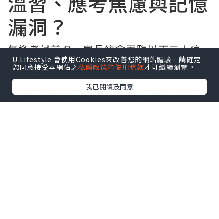
溫習、應考焦慮與記憶
漏洞？
每逢考試前夕，家長總會面臨以下三大痛
U Lifestyle 會使用Cookies來改善您的網站體驗，請確定
點：「明明平時識做，一入試場就緊張到
您同意接受本網站之
私隱政策和使用條款
才可繼續瀏覽。
腦袋空白？」、「昨晚溫完的 Vocab，今
我已閱讀及同意
早考試全忘記？」、「坐唔定、溫兩溫就
話攰？」
其實，提升學習表現的關鍵不在於溫習時
間長短，而在於大腦的
神經傳導效率
（Brain Processing Speed）與抗壓穩
定性
。本文將從腦科學角度，為家長拆解
如何透過結構化調整與精準營養，打造考
試衝刺期的「最強大腦」。
一、 拆解三大溫習瓶頸：點