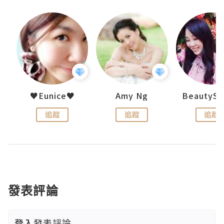
h 夏沫
♥Eunice♥
Amy Ng
追蹤
追蹤
追蹤
發表評論
登入
發表評論