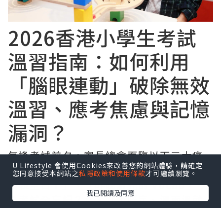
2026香港小學生考試
溫習指南：如何利用
「腦眼連動」破除無效
溫習、應考焦慮與記憶
漏洞？
每逢考試前夕，家長總會面臨以下三大痛
U Lifestyle 會使用Cookies來改善您的網站體驗，請確定
點：「明明平時識做，一入試場就緊張到
您同意接受本網站之
私隱政策和使用條款
才可繼續瀏覽。
腦袋空白？」、「昨晚溫完的 Vocab，今
我已閱讀及同意
早考試全忘記？」、「坐唔定、溫兩溫就
話攰？」