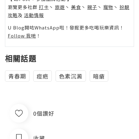
瀏覽更多社群
打卡
丶
旅遊
丶
美食
丶
親子
丶
寵物
丶
扮靚
攻略
及
活動情報
U Blog開咗WhatsApp啦！發掘更多吃喝玩樂資訊！
Follow 我哋
！
相關話題
青春期
痘疤
色素沉澱
暗瘡
0個讚好
收藏