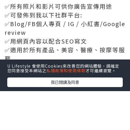
✅所有照片和影片可供你廣告宣傳用途
✅可發佈到我以下社群平台:
✅Blog/FB個人專頁 / IG / 小紅書/Google
review
✅用網頁內容以配合SEO寫文
✅適用於所有產品、美容、醫療、按摩等服
務
U Lifestyle 會使用Cookies來改善您的網站體驗，請確定
您同意接受本網站之
私隱政策和使用條款
才可繼續瀏覽。
.
我已閱讀及同意
⭐️WHO AM I?
▪️Marketing 畢業
▪️6年in-house市場營銷(醫美、美容、醫
療、中醫按摩行業等)
▪️曾任香港某上市公司醫美小編
▪️幫公司創立過2次品牌