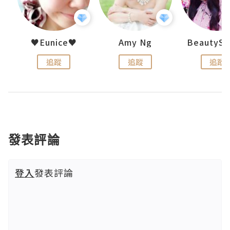
h 夏沫
♥Eunice♥
Amy Ng
追蹤
追蹤
追蹤
發表評論
登入
發表評論