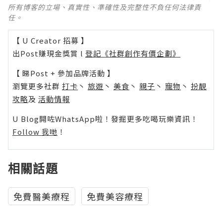
所有博客的立場、真實性、準確性及完整性不負任何法律責
任。
【 U Creator 招募 】
出Post賺現金獎賞 l
登記《社群創作有價企劃》
【 睇Post + 參加品牌活動 】
瀏覽更多社群
打卡
丶
旅遊
丶
美食
丶
親子
丶
寵物
丶
扮靚
攻略
及
活動情報
U Blog開咗WhatsApp啦！發掘更多吃喝玩樂資訊！
Follow 我哋
！
相關話題
免費醫美療程
免費美容療程