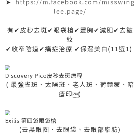
➤
https://m.facebook.com/misswing
lee.page/
有✔皮秒去斑✔眼袋槍✔豐胸✔減肥✔去皺
紋
✔收窄陰道✔痛症治療 ✔保濕美白(11選1)
Discovery Pico皮秒去斑療程
( 最強雀斑、太陽斑、老人斑、荷爾蒙、暗
瘡印￼)
Exilis 第四袋眼袋槍
(去黑眼圈、去眼袋、去眼部脂肪)