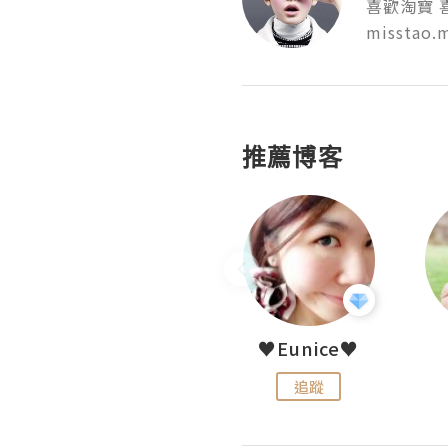
喜歡淘寶 喜
misstao.
推薦博客
LoveCath 夏沫
♥Eunice♥
追蹤
追蹤