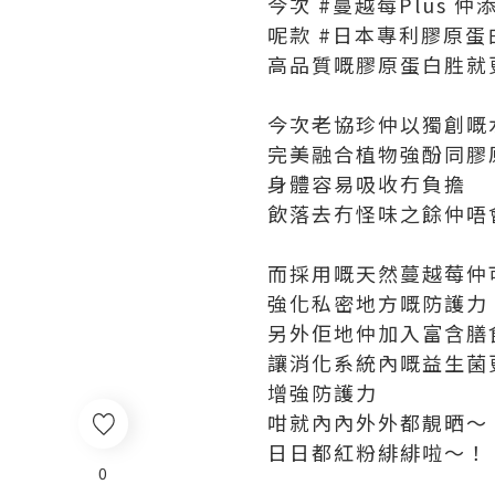
今次 #蔓越莓Plus 
呢款 #日本專利膠原蛋
高品質嘅膠原蛋白胜就
今次老協珍仲以獨創嘅
完美融合植物強酚同膠
身體容易吸收冇負擔
飲落去冇怪味之餘仲唔
而採用嘅天然蔓越莓仲
強化私密地方嘅防護力
另外佢地仲加入富含膳
讓消化系統內嘅益生菌
增強防護力
咁就內內外外都靚晒～
日日都紅粉緋緋啦～！
0