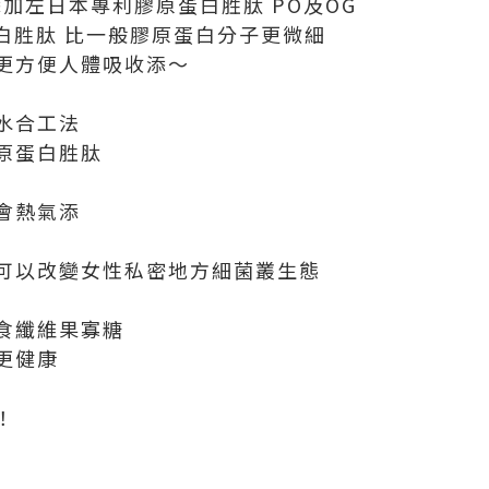
仲添加左日本專利膠原蛋白胜肽 PO及OG
白胜肽 比一般膠原蛋白分子更微細
更方便人體吸收添～
水合工法
原蛋白胜肽
會熱氣添
可以改變女性私密地方細菌叢生態
食纖維果寡糖
更健康
！