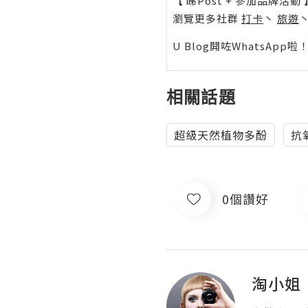
【 睇Post + 參加品牌活動 
瀏覽更多社群
打卡
丶
旅遊
U Blog開咗WhatsAp
相關話題
超級天然植物多酚
抗
0個讚好
淘小姐