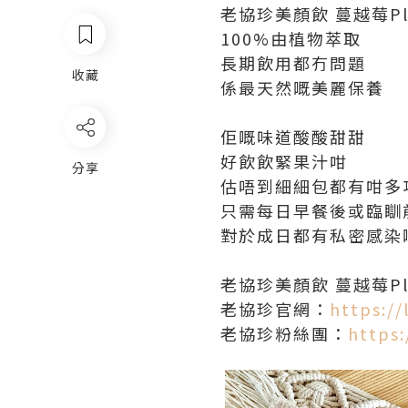
老協珍美顏飲 蔓越莓P
100%由植物萃取
長期飲用都冇問題
收藏
係最天然嘅美麗保養
佢嘅味道酸酸甜甜
好飲飲緊果汁咁
分享
估唔到細細包都有咁多
只需每日早餐後或臨瞓前
對於成日都有私密感染
老協珍美顏飲 蔓越莓Pl
老協珍官網：
https://
老協珍粉絲團：
https