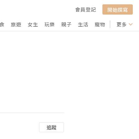
會員登記
開始撰寫
食
旅遊
女生
玩樂
親子
生活
寵物
行山
更多
打卡
追蹤