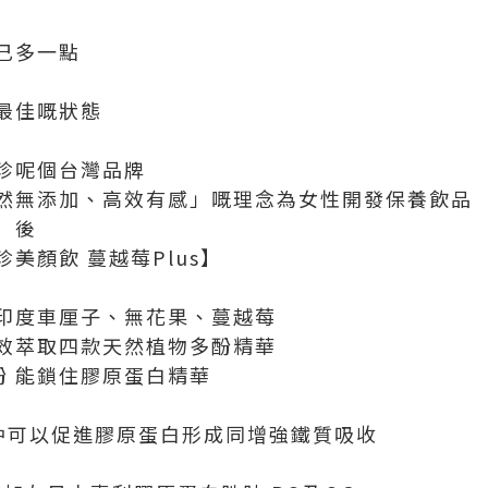
己多一點
最佳嘅狀態
珍呢個台灣品牌
然無添加、高效有感」嘅理念為女性開發保養飲品
】後
美顏飲 蔓越莓Plus】
印度車厘子、無花果、蔓越莓
效萃取四款天然植物多酚精華
酚 能鎖住膠原蛋白精華
仲可以促進膠原蛋白形成同增強鐵質吸收