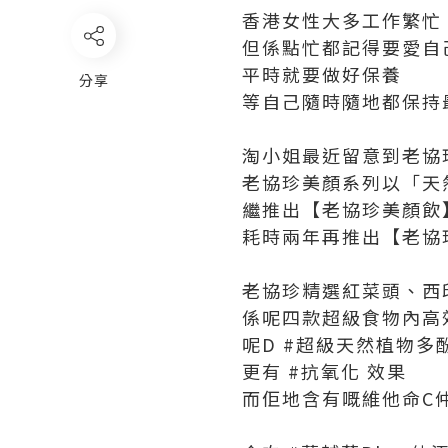
香港女性大多工作繁忙
但係點忙都記得要愛自
平時就要做好保養
分享
等自己隨時隨地都保持
淘小姐最近留意到老協
老協珍美顏系列以「天
繼推出【老協珍美顏飲
耗時兩年再推出【老協珍
老協珍精選紅菜頭、西
係呢四款超級食物內高
呢D #超級天然植物多
更有 #抗氧化 效果
而佢地含有嘅維他命C