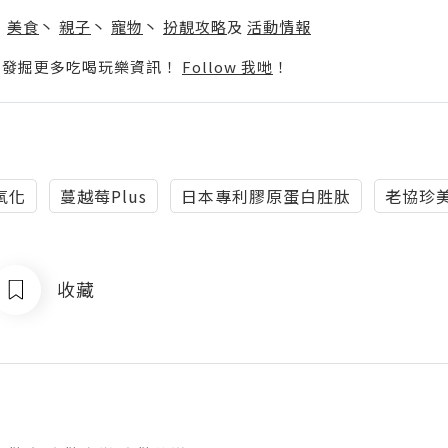
】
丶
美食
丶
親子
丶
寵物
丶
扮靚攻略
及
活動情報
p啦！發掘更多吃喝玩樂資訊！
Follow 我哋
！
氧化
蔓越莓Plus
日本專利膠原蛋白胜肽
老協珍美
收藏