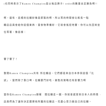
(也同時表示了Ramen Champion是以每店牌子/ order的數量去定勝負啊!!
啊，還有，這裡的拉麵好像是即製的啊，所以等的時間會比較長一點
麵店
店員會給你這個東西，當食物準備好，它就會搖控地響，你可以先回到坐
位等著，像這樣：
響了響了！
整間Ramen Champion共有 所拉麵店，它們都是來自日本參與這個「比
試」，當然除了靠口啤，拉麵要鬥好吃，銷售的策略也有影響力啊
當你在Ramen Champion順著 間拉麵走一圈，你就會感受到日本人的熱情 -
店員們為了讓你決定選擇他所屬的拉麵店，花盡心思力銷自己的拉麵。