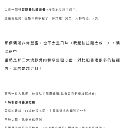
先來一個
特製豚骨沾麵套餐
!!嘩看到又肚子餓了..
這是我選的! 還嫌不夠多點了一份炸雞! 只欠一大杯啤酒...(笑)
那個濃湯非常豐富，也不太重口味（我超怕拉麵太咸！），濃
淡適中
重點是那三大塊豚骨肉和原隻糖心蛋，對比起香港很多的拉麵
店，真的是超足料！
而另一位人兄呢，他就點了個湯麵類(其實是我們樣樣都想食)
叫
特製豚骨醬油拉麵
同樣的足料，口感就很不同，主要是湯底和麵質的分別
兩種比較，我更喜歡這個