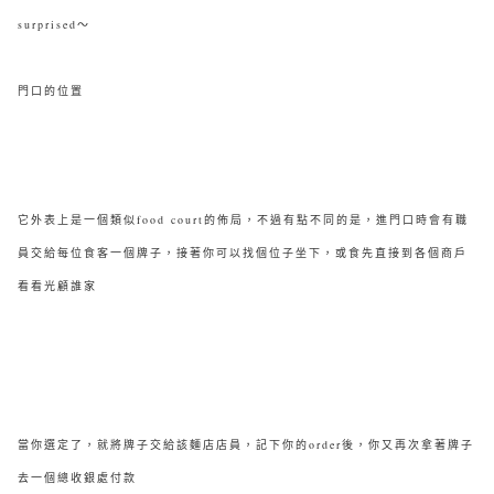
surprised～
門口的位置
它外表上是一個類似food court的佈局，不過有點不同的是，進門口時會有職
員交給每位食客一個牌子，接著你可以找個位子坐下，或食先直接到各個商戶
看看光顧誰家
當你選定了，就將牌子交給該
麵店
店員，記下你的order後，你又再次拿著牌子
去一個總收銀處付款