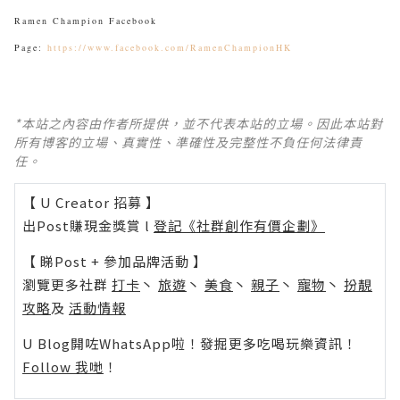
Ramen Champion Facebook
Page:
https://www.facebook.com/RamenChampionHK
*本站之內容由作者所提供，並不代表本站的立場。因此本站對
所有博客的立場、真實性、準確性及完整性不負任何法律責
任。
【 U Creator 招募 】
出Post賺現金獎賞 l
登記《社群創作有價企劃》
【 睇Post + 參加品牌活動 】
瀏覽更多社群
打卡
丶
旅遊
丶
美食
丶
親子
丶
寵物
丶
扮靚
攻略
及
活動情報
U Blog開咗WhatsApp啦！發掘更多吃喝玩樂資訊！
Follow 我哋
！