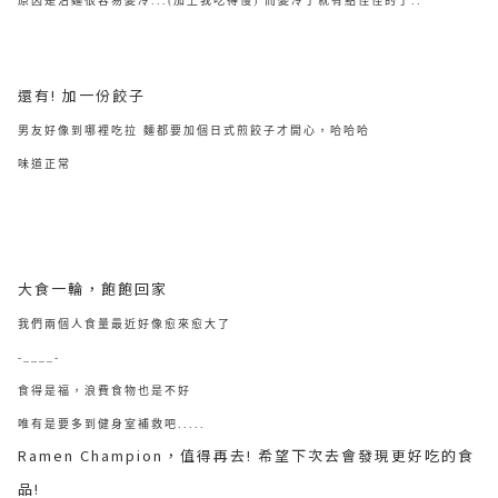
原因是沾麵很容易變冷...(加上我吃得慢) 而變冷了就有點怪怪的了..
還有! 加一份餃子
男友好像到哪裡吃拉 麵都要加個日式煎餃子才開心，哈哈哈
味道正常
大食一輪，飽飽回家
我們兩個人食量最近好像愈來愈大了
-____-
食得是福，浪費食物也是不好
唯有是要多到健身室補救吧.....
Ramen Champion，值得再去! 希望下次去會發現更好吃的食
品!