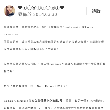
♥ⓢⓠⓤⓘⓡⓡⓔⓛ♥
追蹤
發佈於 2014.03.30
早就從同事口中聽過佐敦有一個只有拉麵店的Food court，叫Ramen
Champion
同事介紹時，說這裡是以每月銷量競爭的形式去決定拉麵店去留，這樣說拉麵
店的質素應該不差，因為競爭使人進步嘛!
先別說這個經營方法殘酷 ，但這個gimmick也夠讓人有興趣去看一看這個拉麵
格鬥場!
終於上星期有機會一試...No.1 Ramen，我來了!
Ramen Champion位於
佐敦恆豐中心地庫3層
，
恆豐中心
是一個不算起眼的90
年代商場，更隱身在地庫..它不難找，只是想不到會在這樣的位置找到好食物!