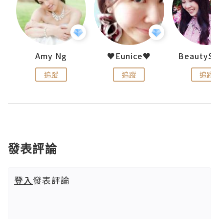
h 夏沫
Amy Ng
♥Eunice♥
追蹤
追蹤
追蹤
發表評論
登入
發表評論