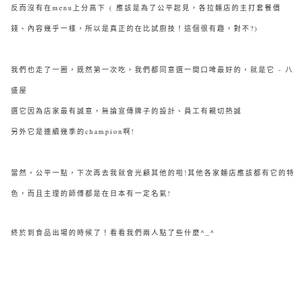
反而沒有在menu上分高下 ( 應該是為了公平起見，各
拉麵店的主打套餐價
錢、內容幾乎一樣，所以是真正的在比試廚技！這個很有趣，對不?)
我們也走了一圈，既然第一次吃，我們都同意選一間口啤最好的，就是它 - 八
盛屋
選它因為店家最有誠意，無論宣傳牌子的設計、員工有親切熱誠
另外它是連續幾季的champion啊!
當然，公平一點，下次再去我就會光顧其他的啦!其他各家麵店應該都有它的特
色，而且主理的師傅都是在日本有一定名氣!
終於到食品出場的時候了！看看我們兩人點了些什麼^_^