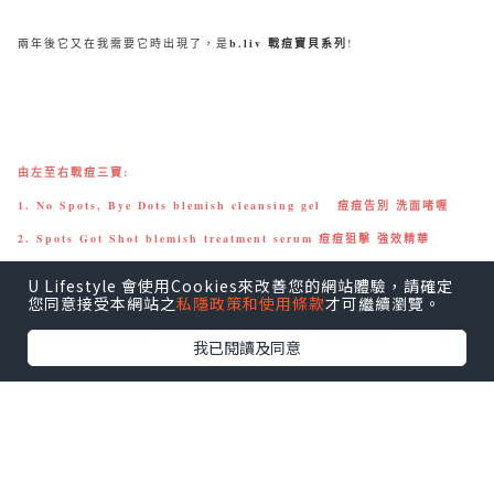
兩年後它又在我需要它時出現了，是
b.liv 戰痘寶貝系列
!
由左至右戰痘三寶:
1. No Spots, Bye Dots blemish cleansing gel 痘痘告別 洗面啫喱
2. Spots Got Shot blemish treatment serum 痘痘狙擊 強效精華
3. Kick Spots Out blemish treatment mask 痘痘分手 修顏面膜
U Lifestyle 會使用Cookies來改善您的網站體驗，請確定
您同意接受本網站之
私隱政策和使用條款
才可繼續瀏覽。
說要立馬消掉的就是這一堆超級討厭的痘印，再加一粒新長的痘..........=_=
我已閱讀及同意
因為也不是太久的痘印，對於減淡它們我還是有一點信心啦