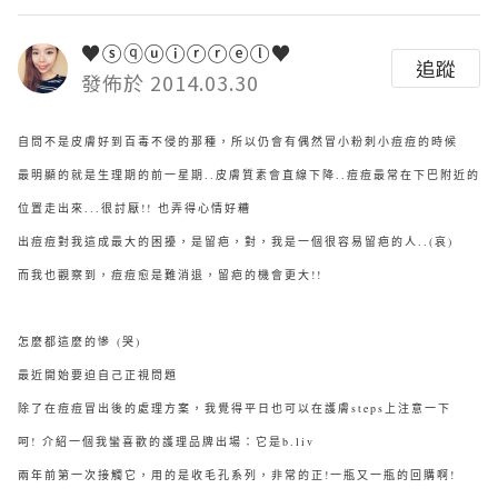
♥ⓢⓠⓤⓘⓡⓡⓔⓛ♥
追蹤
發佈於 2014.03.30
自問不是皮膚好到百毒不侵的那種，所以仍會有偶然冒小粉刺小痘痘的時候
最明顯的就是生理期的前一星期..皮膚質素會直線下降..痘痘最常在下巴附近的
位置走出來...很討厭!! 也弄得心情好糟
出痘痘對我這成最大的困擾，是留疤，對，我是一個很容易留疤的人..(哀)
而我也觀察到，痘痘愈是難消退，留疤的機會更大!!
怎麼都這麼的慘 (哭)
最近開始要迫自己正視問題
除了在痘痘冒出後的處理方案，我覺得平日也可以在護膚steps上注意一下
呵! 介紹一個我蠻喜歡的護理品牌出場：它是b.liv
兩年前第一次接觸它，用的是收毛孔系列，非常的正!一瓶又一瓶的回購啊!