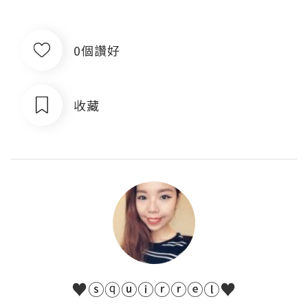
0個讚好
收藏
♥ⓢⓠⓤⓘⓡⓡⓔⓛ♥