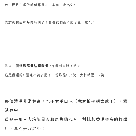
色，而且主理的師傅都是在日本有一定名氣!
終於到食品出場的時候了！看看我們兩人點了些什麼^_^
先來一個
特製豚骨沾麵套餐
!!嘩看到又肚子餓了..
這是我選的! 還嫌不夠多點了一份炸雞! 只欠一大杯啤酒...(笑)
那個濃湯非常豐富，也不太重口味（我超怕拉麵太咸！），濃
淡適中
重點是那三大塊豚骨肉和原隻糖心蛋，對比起香港很多的拉麵
店，真的是超足料！