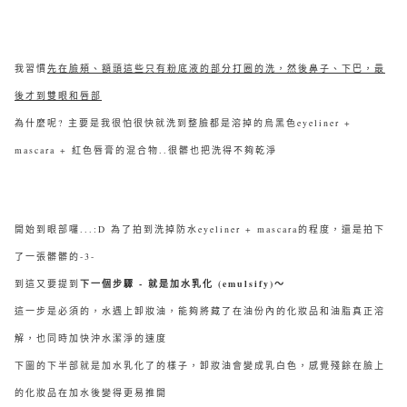
我習慣
先在臉頰、額頭這些只有粉底液的部分打圈的洗，然後鼻子、下巴，最
後才到雙眼和唇部
為什麼呢? 主要是我很怕很快就洗到整臉都是溶掉的烏黑色eyeliner +
mascara + 紅色唇膏的混合物..很髒也把洗得不夠乾淨
開始到眼部囉...:D 為了拍到洗掉防水eyeliner + mascara的程度，還是拍下
了一張髒髒的-3-
到這又要提到
下一個步驟 - 就是加水乳化 (emulsify)～
這一步是必須的，水遇上卸妝油，能夠將藏了在油份內的化妝品和油脂真正溶
解
，也同時加快沖水潔淨的速度
下圖的下半部就是加水乳化了的樣子，卸妝油會變成乳白色，感覺殘餘在臉上
的化妝品在加水後變得更易推開