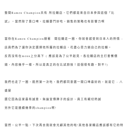
整間Ramen Champion共有 所拉麵店，它們都是來自日本參與這個「比
試」，當然除了靠口啤，拉麵要鬥好吃，銷售的策略也有影響力啊
當你在Ramen Champion順著 間拉麵走一圈，你就會感受到日本人的熱情 -
店員們為了讓你決定選擇他所屬的拉麵店，花盡心思力銷自己的拉麵。
反而沒有在menu上分高下 ( 應該是為了公平起見，各
拉麵店的主打套餐價
錢、內容幾乎一樣，所以是真正的在比試廚技！這個很有趣，對不?)
我們也走了一圈，既然第一次吃，我們都同意選一間口啤最好的，就是它 - 八
盛屋
選它因為店家最有誠意，無論宣傳牌子的設計、員工有親切熱誠
另外它是連續幾季的champion啊!
當然，公平一點，下次再去我就會光顧其他的啦!其他各家麵店應該都有它的特