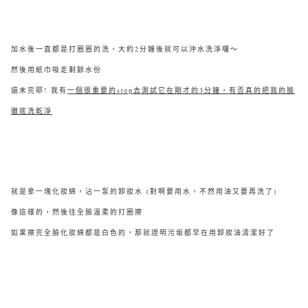
加水後一直都是打圈圈的洗，大約2分鐘後就可以沖水洗淨囉～
然後用紙巾吸走剩餘水份
還未完耶! 我有
一個很重要的step去測試它在剛才的3分鐘，有否真的把我的臉
徹底洗乾淨
就是拿一塊化妝綿，沾一泵的卸妝水 (對啊要用水，不然用油又要再洗了)
像這樣的，然後往全臉溫柔的打圈擦
如果擦完全臉化妝綿都是白色的，那就證明污垢都早在用卸妝油清潔好了