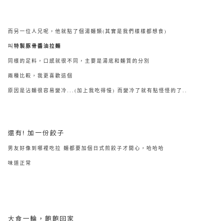
而另一位人兄呢，他就點了個湯麵類(其實是我們樣樣都想食)
叫
特製豚骨醬油拉麵
同樣的足料，口感就很不同，主要是湯底和麵質的分別
兩種比較，我更喜歡這個
原因是沾麵很容易變冷...(加上我吃得慢) 而變冷了就有點怪怪的了..
還有! 加一份餃子
男友好像到哪裡吃拉 麵都要加個日式煎餃子才開心，哈哈哈
味道正常
大食一輪，飽飽回家