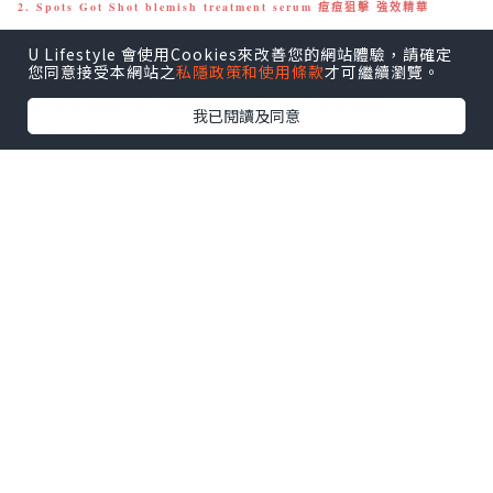
2. Spots Got Shot blemish treatment serum 痘痘狙擊 強效精華
3. Kick Spots Out blemish treatment mask 痘痘分手 修顏面膜
U Lifestyle 會使用Cookies來改善您的網站體驗，請確定
您同意接受本網站之
私隱政策和使用條款
才可繼續瀏覽。
說要立馬消掉的就是這一堆超級討厭的痘印，再加一粒新長的痘..........=_=
我已閱讀及同意
因為也不是太久的痘印，對於減淡它們我還是有一點信心啦
分享一下在兩個星期裡我的用法哦～嘰嘰～告訴你們，那天男友看到我帶著這
套產品回家，說他也很想試用!!(被嚇到!)不過其實男生也適合啊，我跟他的皮
膚性質其實很相近，都是混合性偏乾，不常出痘痘但偶爾還是會冒的
我說，好吧!不然你也去寫產品reviewXD 然後把blemish treatment serum交
了給他
所以等一下即管看看他的分享 (笑)