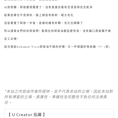
以前很懶，卸妝都很隨便了，沒有意識去看有否清潔得完全乾淨
結果皮膚也不見得好，臉上總是有粉刺、粗大毛孔
自從著重了卸妝一步後，皮膚的確有好轉，毛孔也細緻了
所以請美女們好好卸妝啊! 看現在的卸妝油都這麼有效，沒有藉口再偷懶不做
足工夫哦!
這次我給Sebamed Visio卸妝油不錯的評價! 又一件德國好物收藏 *3* (笑)
*本站之內容由作者所提供，並不代表本站的立場。因此本站對
所有博客的立場、真實性、準確性及完整性不負任何法律責
任。
【 U Creator 招募 】