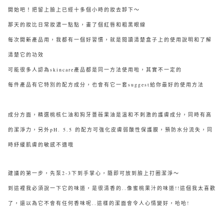
開始吧！把留上臉上已經十多個小時的妝去
卸下～
那天的妝比日常妝濃一點點，畫了個紅唇和粗黑眼線
每次開新產品用，我都有一個好習慣，就是閱讀清楚盒子上的使用說明和了解
清楚它的功效
可能很多人認為skincare產品都是同一方法使用啦，其實不一定的
每件產品有它特別的配方成分，也會有它一套suggest給你最好的使用方法
成分方面，精選桃核仁油和狗牙薔薇果油是溫和不刺激的護膚成分，同時有高
的潔淨力，另外
pH. 5.5 的配方可強化皮膚弱酸性保護膜，預防水分流失，同
時紓緩肌膚的敏感不適哦
建議的第一步，先泵2-3下到手掌心，隨即可放到臉上打圈潔淨～
到這裡我必須說一下它的味道，是很清香的..像蜜桃果汁的味道!!這個我太喜歡
了，還以為它不會有任何香味呢..這樣的潔面會令人心情變好，哈哈!