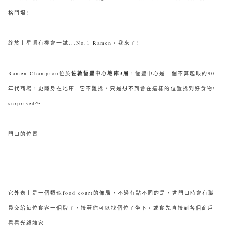
格鬥場!
終於上星期有機會一試...No.1 Ramen，我來了!
Ramen Champion位於
佐敦恆豐中心地庫3層
，
恆豐中心
是一個不算起眼的90
年代商場，更隱身在地庫..它不難找，只是想不到會在這樣的位置找到好食物!
surprised～
門口的位置
它外表上是一個類似food court的佈局，不過有點不同的是，進門口時會有職
員交給每位食客一個牌子，接著你可以找個位子坐下，或食先直接到各個商戶
看看光顧誰家