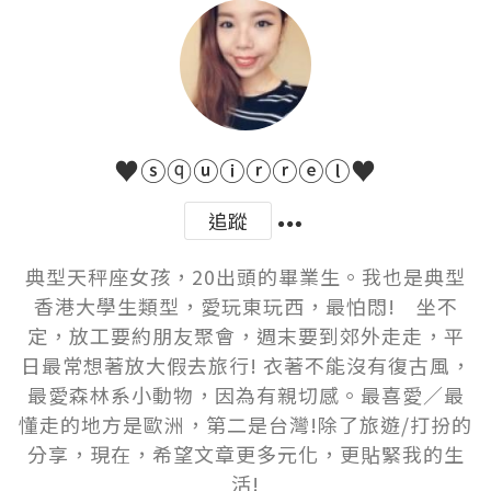
♥ⓢⓠⓤⓘⓡⓡⓔⓛ♥
追蹤
典型天秤座女孩，20出頭的畢業生。我也是典型
香港大學生類型，愛玩東玩西，最怕悶!　坐不
定，放工要約朋友聚會，週末要到郊外走走，平
日最常想著放大假去旅行! 衣著不能沒有復古風，
最愛森林系小動物，因為有親切感。最喜愛／最
懂走的地方是歐洲，第二是台灣!除了旅遊/打扮的
分享，現在，希望文章更多元化，更貼緊我的生