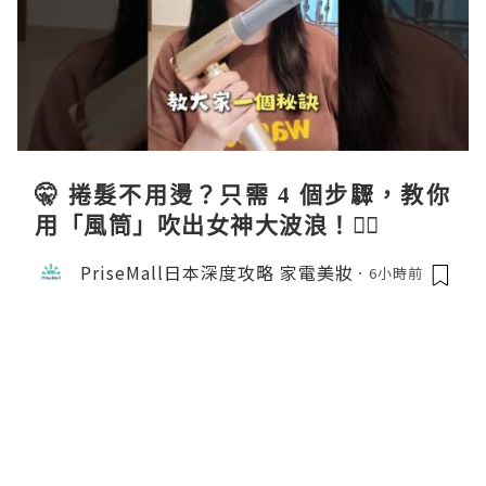
🤫 捲髮不用燙？只需 4 個步驟，教你
用「風筒」吹出女神大波浪！💇‍♀️
PriseMall日本深度攻略 家電美妝
6小時前