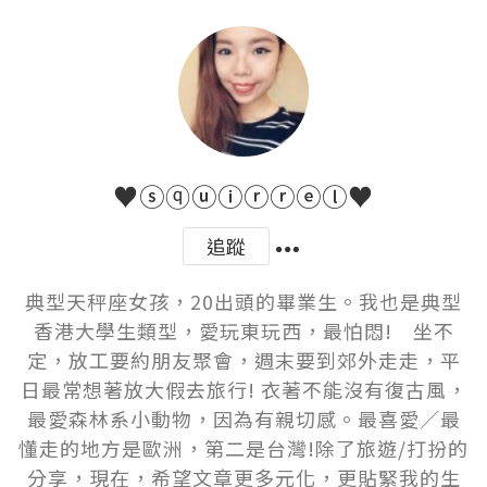
♥ⓢⓠⓤⓘⓡⓡⓔⓛ♥
追蹤
典型天秤座女孩，20出頭的畢業生。我也是典型
香港大學生類型，愛玩東玩西，最怕悶!　坐不
定，放工要約朋友聚會，週末要到郊外走走，平
日最常想著放大假去旅行! 衣著不能沒有復古風，
最愛森林系小動物，因為有親切感。最喜愛／最
懂走的地方是歐洲，第二是台灣!除了旅遊/打扮的
分享，現在，希望文章更多元化，更貼緊我的生