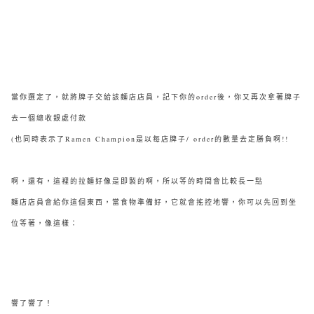
當你選定了，就將牌子交給該
麵店
店員，記下你的order後，你又再次拿著牌子
去一個總收銀處付款
(也同時表示了Ramen Champion是以每店牌子/ order的數量去定勝負啊!!
啊，還有，這裡的拉麵好像是即製的啊，所以等的時間會比較長一點
麵店
店員會給你這個東西，當食物準備好，它就會搖控地響，你可以先回到坐
位等著，像這樣：
響了響了！