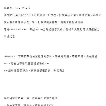
結果是..ヽ(●´∀`●)ﾉ
很白呢!! WHAOOO! 沒有誇張耶! 坦白說，以前我即使用了卸妝油後，都會不
放心地再用卸妝水洗一次，化妝綿還是擦到一點點化妝品殘留物
可是sebamed Visio卸妝油100分的通過了我的小測試！大家也可以用這個方
法試試看
close-up一下平日較難清潔徹底的部分，特別是眼睛，不錯不錯，再在電腦
zoom近看也不發現什麼殘留物的XD
3分鐘有這個潔淨力，摸摸臉都很清爽，非常滿意
每天回家有多累，第一件事我都會跑去卸妝
因為清潔真的十分重要，這是經驗之談!