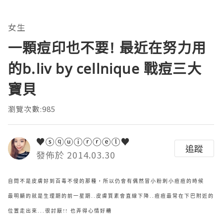
女生
一顆痘印也不要! 最近在努力用
的b.liv by cellnique 戰痘三大
寶貝
瀏覽次數:985
♥ⓢⓠⓤⓘⓡⓡⓔⓛ♥
追蹤
發佈於 2014.03.30
自問不是皮膚好到百毒不侵的那種，所以仍會有偶然冒小粉刺小痘痘的時候
最明顯的就是生理期的前一星期..皮膚質素會直線下降..痘痘最常在下巴附近的
位置走出來...很討厭!! 也弄得心情好糟