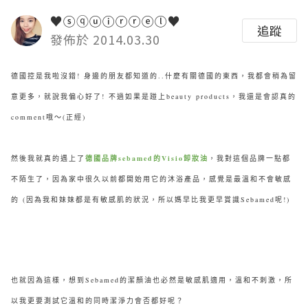
♥ⓢⓠⓤⓘⓡⓡⓔⓛ♥
追蹤
發佈於 2014.03.30
德國控是我啦沒錯! 身邊的朋友都知道的..什麼有關德國的東西，我都會稍為留
意更多，就說我偏心好了! 不過如果是踫上beauty products，我還是會認真的
comment哦～(正經)
然後我就真的遇上了
德國品牌sebamed的Visio
卸妝油
，我對這個品牌一點都
不陌生了，因為家中很久以前都開始用它的沐浴產品，感覺是最溫和不會敏感
的 (因為我和妹妹都是有敏感肌的狀況，所以媽早比我更早賞識Sebamed呢!)
也就因為
這樣，想到Sebamed的潔顏油也必然是
敏感肌適用，溫和
不刺激，所
以我更要測試它溫和的同時潔淨力會否都好呢？