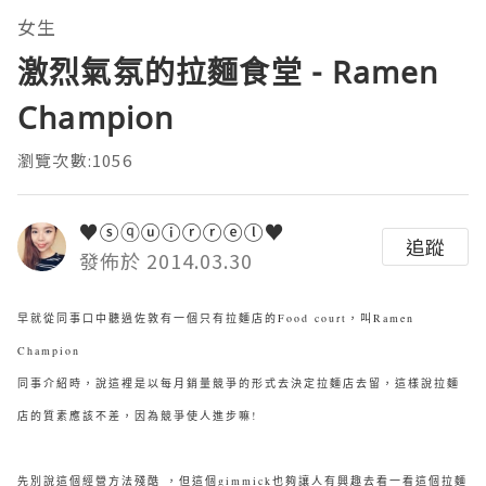
女生
激烈氣氛的拉麵食堂 - Ramen
Champion
瀏覽次數:1056
♥ⓢⓠⓤⓘⓡⓡⓔⓛ♥
追蹤
發佈於 2014.03.30
早就從同事口中聽過佐敦有一個只有拉麵店的Food court，叫Ramen
Champion
同事介紹時，說這裡是以每月銷量競爭的形式去決定拉麵店去留，這樣說拉麵
店的質素應該不差，因為競爭使人進步嘛!
先別說這個經營方法殘酷 ，但這個gimmick也夠讓人有興趣去看一看這個拉麵