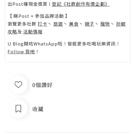
出Post賺現金獎賞 l
登記《社群創作有價企劃》
【 睇Post + 參加品牌活動 】
瀏覽更多社群
打卡
丶
旅遊
丶
美食
丶
親子
丶
寵物
丶
扮靚
攻略
及
活動情報
U Blog開咗WhatsApp啦！發掘更多吃喝玩樂資訊！
Follow 我哋
！
0個讚好
收藏