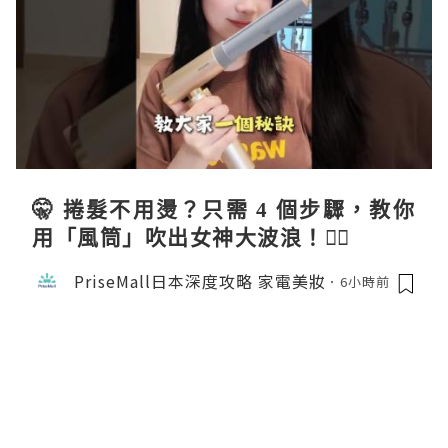
🤫 捲髮不用燙？只需 4 個步驟，教你
用「風筒」吹出女神大波浪！💇‍♀️
PriseMall日本深度攻略 家電美妝
6小時前