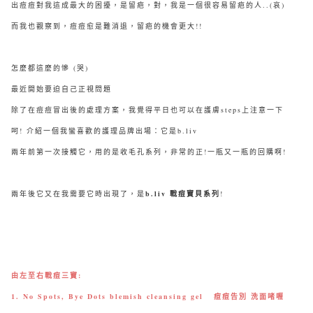
出痘痘對我這成最大的困擾，是留疤，對，我是一個很容易留疤的人..(哀)
而我也觀察到，痘痘愈是難消退，留疤的機會更大!!
怎麼都這麼的慘 (哭)
最近開始要迫自己正視問題
除了在痘痘冒出後的處理方案，我覺得平日也可以在護膚steps上注意一下
呵! 介紹一個我蠻喜歡的護理品牌出場：它是b.liv
兩年前第一次接觸它，用的是收毛孔系列，非常的正!一瓶又一瓶的回購啊!
兩年後它又在我需要它時出現了，是
b.liv 戰痘寶貝系列
!
由左至右戰痘三寶:
1. No Spots, Bye Dots blemish cleansing gel 痘痘告別 洗面啫喱