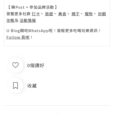
【 睇Post + 參加品牌活動 】
瀏覽更多社群
打卡
丶
旅遊
丶
美食
丶
親子
丶
寵物
丶
扮靚
攻略
及
活動情報
U Blog開咗WhatsApp啦！發掘更多吃喝玩樂資訊！
Follow 我哋
！
0個讚好
收藏