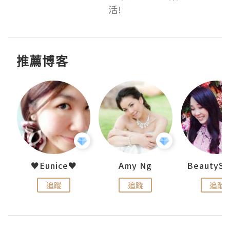
推薦博客
h 夏沫
♥Eunice♥
Amy Ng
追蹤
追蹤
追蹤