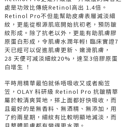
處是功效比傳統Retinol高出 1.4倍。
Retinol Pro不但能幫助皮膚表層減淡細
紋，更能從根源肌底開始抗初老，預防皺
紋形成。除了抗老以外，更能有助肌膚膠
原蛋白形成，令肌膚水潤年輕! 臨床實證7
天已經可以促進肌膚更新、嫩滑肌膚，
28 天便可减淡細紋20%，達至3倍膠原蛋
白增生 ！
平時用精華最怕就係唔吸收又或者痴笠
笠，OLAY 科研級 Retinol Pro 抗皺精華
屬於較清爽質地，搽上面都好快吸收，而
且最好的是無香料、無酒精、無添加，用
了約兩星期，細紋有比較明顯地減淡，而
且整體肌膚都有變得更水潤。