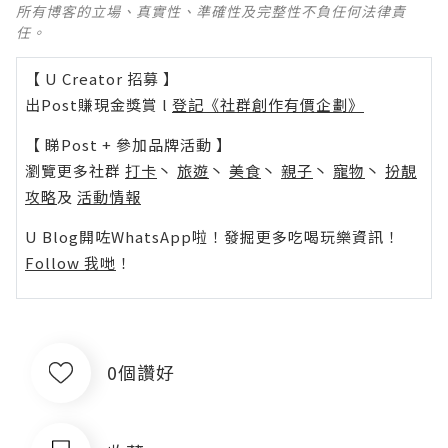
所有博客的立場、真實性、準確性及完整性不負任何法律責
任。
【 U Creator 招募 】
出Post賺現金獎賞 l
登記《社群創作有價企劃》
【 睇Post + 參加品牌活動 】
瀏覽更多社群
打卡
丶
旅遊
丶
美食
丶
親子
丶
寵物
丶
扮靚
攻略
及
活動情報
U Blog開咗WhatsApp啦！發掘更多吃喝玩樂資訊！
Follow 我哋
！
0個讚好