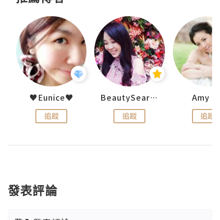
h 夏沫
♥Eunice♥
BeautySearch
Amy N
追蹤
追蹤
追蹤
發表評論