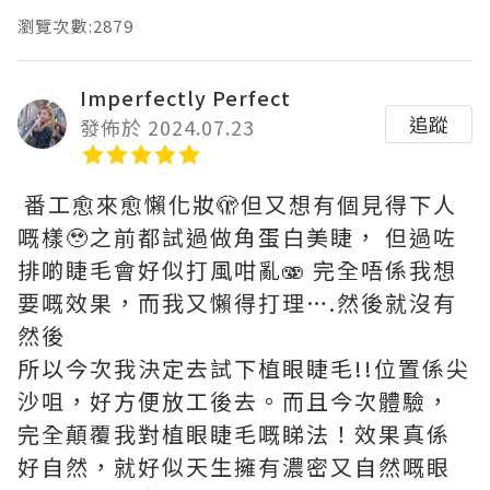
瀏覽次數:2879
Imperfectly Perfect
追蹤
發佈於 2024.07.23
番工愈來愈懶化妝🫣但又想有個見得下人
嘅樣🥹之前都試過做角蛋白美睫， 但過咗
排啲睫毛會好似打風咁亂🫨 完全唔係我想
要嘅效果，而我又懶得打理….然後就沒有
然後
所以今次我決定去試下植眼睫毛!!位置係尖
沙咀，好方便放工後去。而且今次體驗，
完全顛覆我對植眼睫毛嘅睇法！效果真係
好自然，就好似天生擁有濃密又自然嘅眼