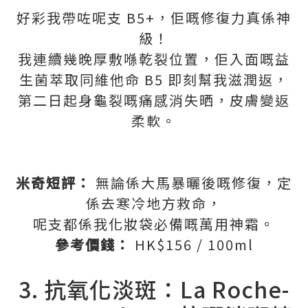
好彩我帶咗呢支 B5+，佢嘅修復力真係神
級！
我連續幾晚厚敷喺乾裂位置，佢入面嘅益
生菌萃取同維他命 B5 即刻幫我滋潤返，
第二日起身龜裂嘅痛感消失晒，皮膚變返
柔軟。
米奇短評：
無論係大馬暴曬後嘅修復，定
係去寒冷地方救命，
呢支都係我化妝袋必備嘅萬用神霜。
參考價錢：
HK$156 / 100ml
3. 抗氧化淡斑：La Roche-