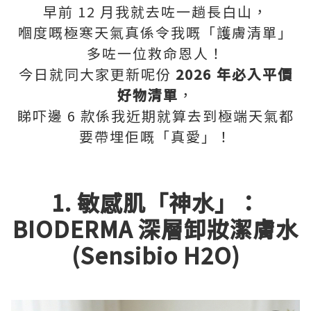
早前 12 月我就去咗一趟長白山，
嗰度嘅極寒天氣真係令我嘅「護膚清單」
多咗一位救命恩人！
今日就同大家更新呢份
2026 年必入平價
好物清單
，
睇吓邊 6 款係我近期就算去到極端天氣都
要帶埋佢嘅「真愛」！
1. 敏感肌「神水」：
BIODERMA 深層卸妝潔膚水
(Sensibio H2O)