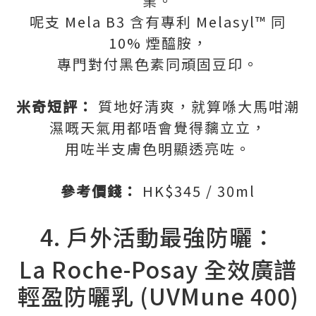
業。
呢支 Mela B3 含有專利 Melasyl™ 同
10% 煙醯胺，
專門對付黑色素同頑固豆印。
米奇短評：
質地好清爽，就算喺大馬咁潮
濕嘅天氣用都唔會覺得黐立立，
用咗半支膚色明顯透亮咗。
參考價錢：
HK$345 / 30ml
4. 戶外活動最強防曬：
La Roche-Posay 全效廣譜
輕盈防曬乳 (UVMune 400)