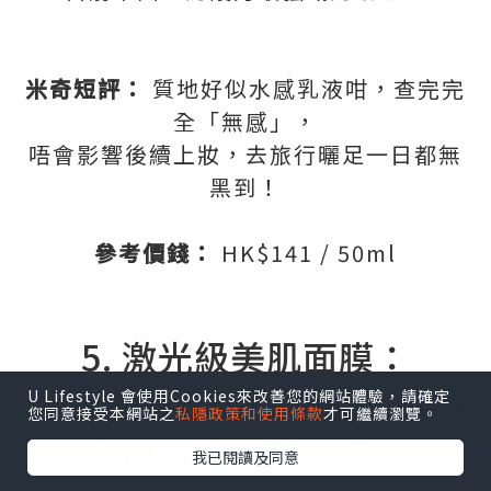
米奇短評：
質地好似水感乳液咁，查完完
全「無感」，
唔會影響後續上妝，去旅行曬足一日都無
黑到！
參考價錢：
HK$141 / 50ml
5. 激光級美肌面膜：
Quality First Derma Laser
U Lifestyle 會使用Cookies來改善您的網站體驗，請確定
您同意接受本網站之
私隱政策和使用條款
才可繼續瀏覽。
Super Retinol 100
我已閱讀及同意