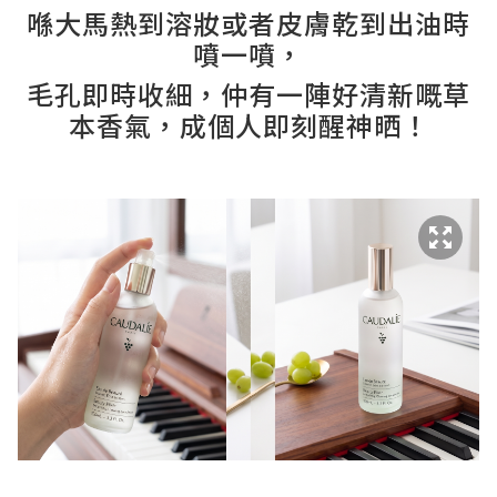
喺大馬熱到溶妝或者皮膚乾到出油時
噴一噴，
毛孔即時收細，仲有一陣好清新嘅草
本香氣，成個人即刻醒神晒！