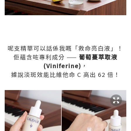
呢支精華可以話係我嘅「救命亮白液」！
佢蘊含咗專利成分 ——
葡萄蔓萃取液
(Viniferine)
，
據說淡斑效能比維他命 C 高出 62 倍！