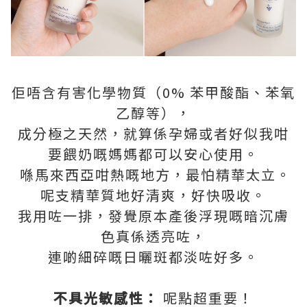
佢唔含有害化學物質（0% 苯甲酸酯、苯氧
乙醇等），
成分極之天然，就算係孕婦或者好似我咁
要餵奶嘅媽媽都可以安心使用。
喺馬來西亞咁熱嘅地方，最怕精華太立。
呢支精華質地好清爽，好快吸收。
我用咗一排，發覺原本產後浮現嘅暗沉膚
色真係透亮咗，
連啲細碎嘅日曬斑都淡咗好多。
不具光敏感性：
呢點超重要！