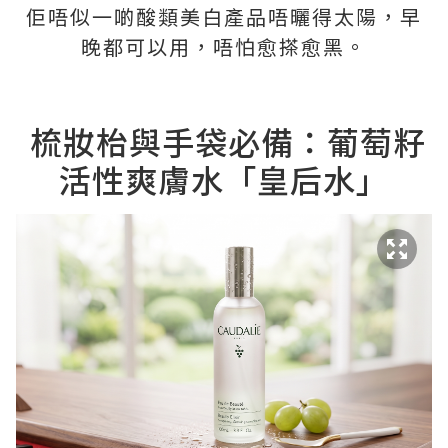
佢唔似一啲酸類美白產品唔曬得太陽，早
晚都可以用，唔怕愈搽愈黑。
梳妝枱與手袋必備：葡萄籽
活性爽膚水「皇后水」