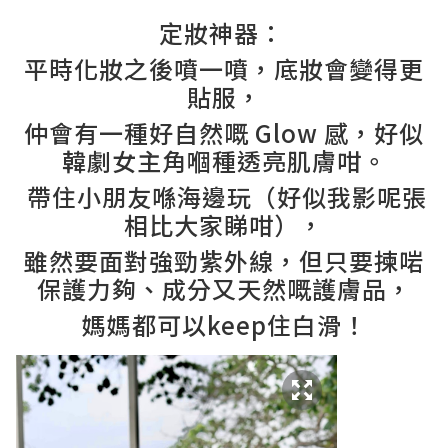
定妝神器：
平時化妝之後噴一噴，底妝會變得更
貼服，
仲會有一種好自然嘅 Glow 感，好似
韓劇女主角嗰種透亮肌膚咁。
帶住小朋友喺海邊玩（好似我影呢張
相比大家睇咁），
雖然要面對強勁紫外線，但只要揀啱
保護力夠、成分又天然嘅護膚品，
媽媽都可以keep住白滑！