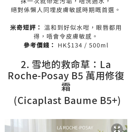
抹一次就帶走污垢，唔洗過水，
絕對係懶人同埋皮膚敏感時期嘅首選。
米奇短評：
溫和到好似水咁，眼唇都用
得，唔會令皮膚敏感。
參考價錢：
HK$134 / 500ml
2. 雪地的救命草：La
Roche-Posay B5 萬用修復
霜
(Cicaplast Baume B5+)