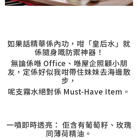
如果話精華係內功，咁「皇后水」就
係隨身嘅防禦神器！
無論係喺 Office、喺屋企照顧小朋
友，定係好似我咁帶住妹妹去海邊散
步，
呢支霧水絕對係 Must-Have Item。
一噴即時透亮： 佢含有葡萄籽、玫瑰
同薄荷精油。