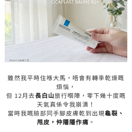
雖然我平時住喺大馬，唔會有轉季乾燥嘅
煩惱，
但 12月去
長白山
旅行嗰陣，零下幾十度嘅
天氣真係令我崩潰！
當時我嘅臉部同手腳皮膚乾到出現
龜裂、
甩皮，仲隱隱作痛
。