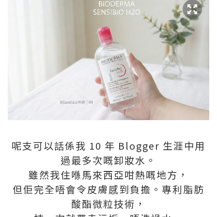
呢支可以話係我 10 年 Blogger 生涯中用
過最多次嘅卸妝水。
雖然我住喺馬來西亞咁熱嘅地方，
但佢完全唔會令皮膚感到負擔。專利脂肪
酸酯微粒技術，