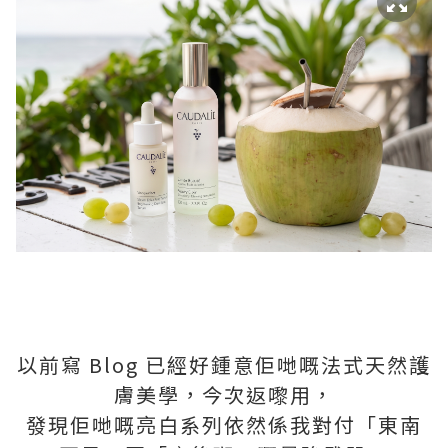
以前寫 Blog 已經好鍾意佢哋嘅法式天然護
膚美學，今次返嚟用，
發現佢哋嘅亮白系列依然係我對付「東南