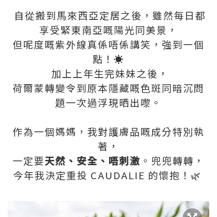
自從搬到馬來西亞定居之後，雖然每日都
享受緊東南亞嘅陽光同美景，
但呢度嘅紫外線真係唔係講笑，強到一個
點！☀️
加上上年生完妹妹之後，
荷爾蒙轉變令到原本隱藏嘅色斑同暗沉問
題一次過浮現晒出嚟。
作為一個媽媽，我對護膚品嘅成分特別執
著，
一定要
天然、安全、唔刺激
。兜兜轉轉，
今年我決定重投 CAUDALIE 的懷抱！🌿