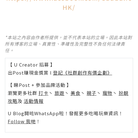
HK/
*本站之內容由作者所提供，並不代表本站的立場。因此本站對
所有博客的立場、真實性、準確性及完整性不負任何法律責
任。
【 U Creator 招募 】
出Post賺現金獎賞 l
登記《社群創作有價企劃》
【 睇Post + 參加品牌活動 】
瀏覽更多社群
打卡
丶
旅遊
丶
美食
丶
親子
丶
寵物
丶
扮靚
攻略
及
活動情報
U Blog開咗WhatsApp啦！發掘更多吃喝玩樂資訊！
Follow 我哋
！