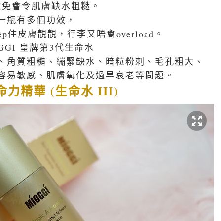
，難免會令肌膚缺水粗糙。
一瓶有多個功效，
p住皮膚靚靚，行李又唔會overload。
GGI 皇牌第3代生命水
、角質粗糙、
繃緊缺水、暗粒粉刺、毛孔粗大、
容易敏感、
肌膚氧化及過早衰老等問題。
命力精華 (生命水 III)