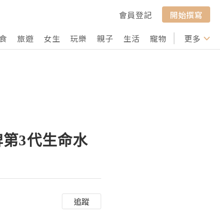
會員登記
開始撰寫
食
旅遊
女生
玩樂
親子
生活
寵物
行山
更多
打卡
牌第3代生命水
追蹤