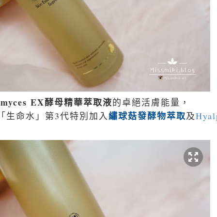
emyces EX酵母精華萃取液
的卓絕活膚能量，
繡球菇發酵物萃取
品「生命水」第3代特別加入
及
Hy