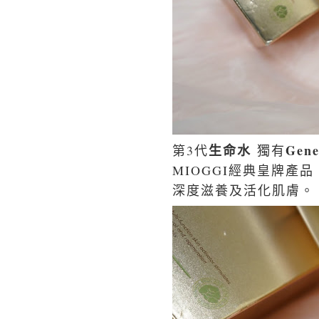
生命水
Gen
第3代
獨有
MIOGGI經典皇牌產
深度滋養及活化肌膚。