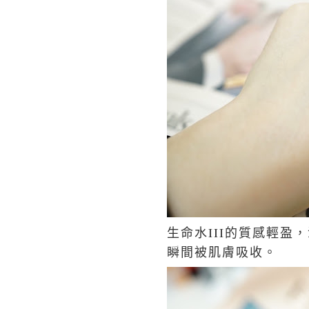
生命水III的
質感輕盈，
瞬間被肌膚吸收。