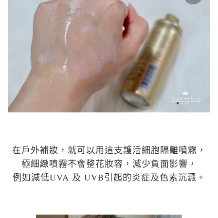
在戶外補
妝
，就可以用這支護活細胞隔離噴霧，
極細緻噴霧
不會整花妝容，減少負面影響，
例如減低UVA 及 UVB引起的炎症及色素沉澱。