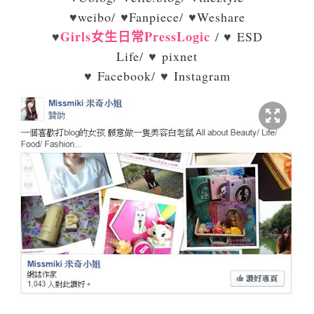
♥
weibo
/ ♥
Fanpiece
/ ♥
Weshare
Girls女生日常PressLogic
♥
/ ♥
ESD
Life
/ ♥
pixnet
♥
Facebook
/ ♥
Instagram