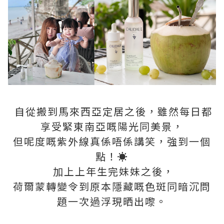
自從搬到馬來西亞定居之後，雖然每日都
享受緊東南亞嘅陽光同美景，
但呢度嘅紫外線真係唔係講笑，強到一個
點！☀️
加上上年生完妹妹之後，
荷爾蒙轉變令到原本隱藏嘅色斑同暗沉問
題一次過浮現晒出嚟。