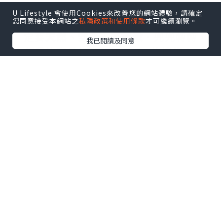
作為一個媽媽，我對護膚品嘅成分特別執
U Lifestyle 會使用Cookies來改善您的網站體驗，請確定
著，
您同意接受本網站之
私隱政策和使用條款
才可繼續瀏覽。
一定要
天然、安全、唔刺激
。兜兜轉轉，
我已閱讀及同意
今年我決定重投 CAUDALIE 的懷抱！🌿