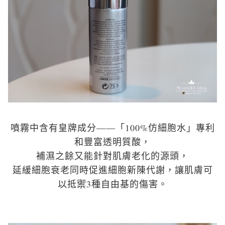
噴霧中含有皇牌成分——「100%仿細胞水」專利
和豐富透明質酸，
補濕之餘又能針對肌膚老化的源頭，
延緩細胞衰老同時促進細胞新陳代謝，
讓肌膚可
以抵禦3種自由基的傷害。