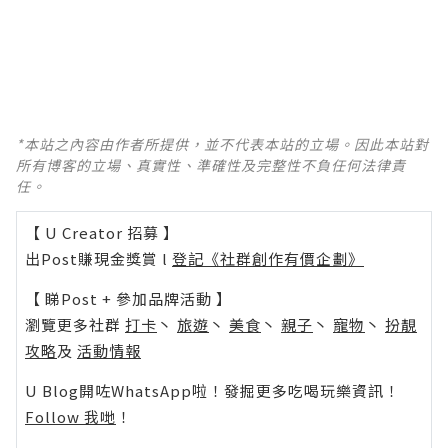
*本站之內容由作者所提供，並不代表本站的立場。因此本站對
所有博客的立場、真實性、準確性及完整性不負任何法律責
任。
【 U Creator 招募 】
出Post賺現金獎賞 l
登記《社群創作有價企劃》
【 睇Post + 參加品牌活動 】
瀏覽更多社群
打卡
丶
旅遊
丶
美食
丶
親子
丶
寵物
丶
扮靚
攻略
及
活動情報
U Blog開咗WhatsApp啦！發掘更多吃喝玩樂資訊！
Follow 我哋
！