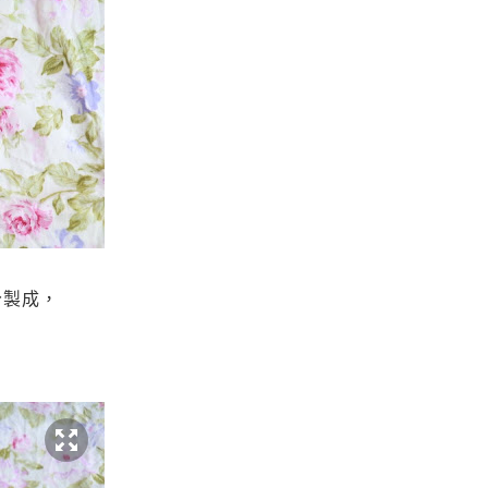
分製成，
，