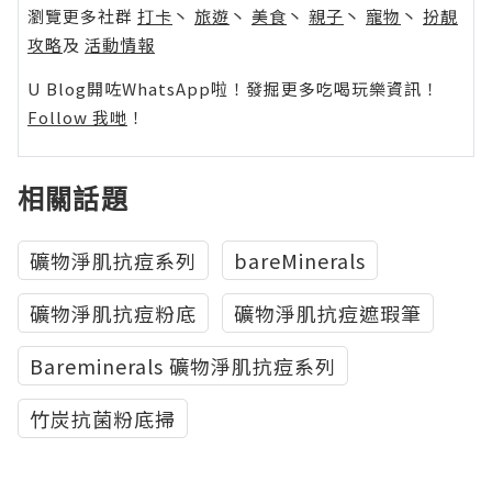
瀏覽更多社群
打卡
丶
旅遊
丶
美食
丶
親子
丶
寵物
丶
扮靚
攻略
及
活動情報
U Blog開咗WhatsApp啦！發掘更多吃喝玩樂資訊！
Follow 我哋
！
相關話題
礦物淨肌抗痘系列
bareMinerals
礦物淨肌抗痘粉底
礦物淨肌抗痘遮瑕筆
Bareminerals 礦物淨肌抗痘系列
竹炭抗菌粉底掃