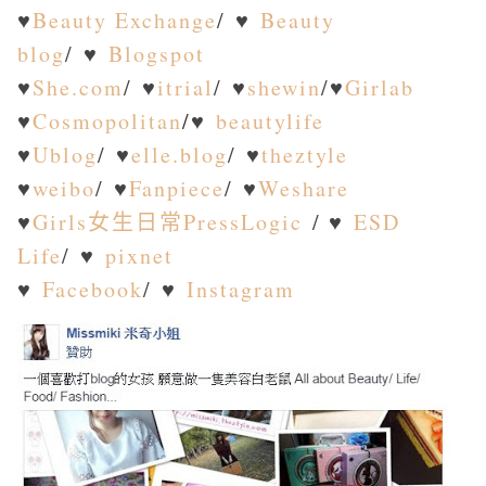
♥
Beauty Exchange
/ ♥
Beauty
blog
/ ♥
Blogspot
♥
She.com
/ ♥
itrial
/ ♥
shewin
/
♥
Girlab
♥
Cosmopolitan
/
♥
beautylife
♥
Ublog
/ ♥
elle.blog
/ ♥
theztyle
♥
weibo
/ ♥
Fanpiece
/ ♥
Weshare
♥
Girls女生日常PressLogic
/ ♥
ESD
Life
/ ♥
pixnet
♥
Facebook
/ ♥
Instagram