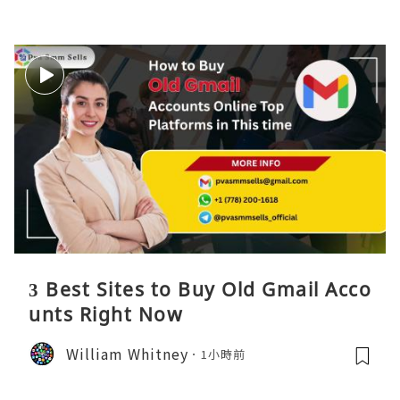
3 Best Sites to Buy Old Gmail Acco
unts Right Now
William Whitney
1小時前