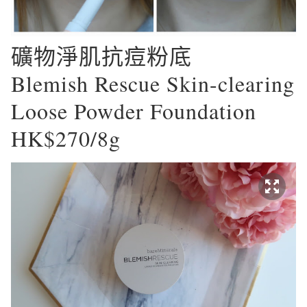
礦物淨肌抗痘粉底
Blemish Rescue Skin-clearing
Loose Powder Foundation
HK$270/8g