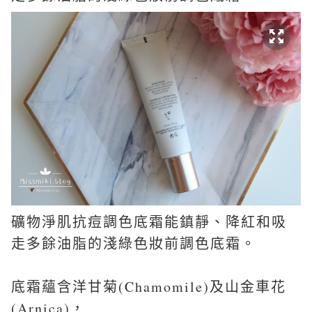
礦物淨肌抗痘調色底霜能鎮靜、降紅和吸
走多餘油脂的淺綠色妝前調色底霜。
底霜蘊含洋甘菊(Chamomile)及山金車花
(Arnica)，