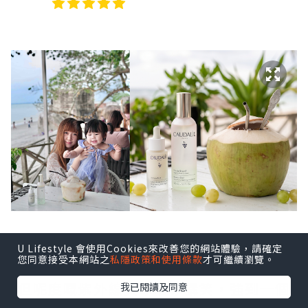
自從搬到馬來西亞定居之後，雖然每日都
U Lifestyle 會使用Cookies來改善您的網站體驗，請確定
您同意接受本網站之
私隱政策和使用條款
才可繼續瀏覽。
享受緊東南亞嘅陽光同美景，
但呢度嘅紫外線真係唔係講笑，強到一個
我已閱讀及同意