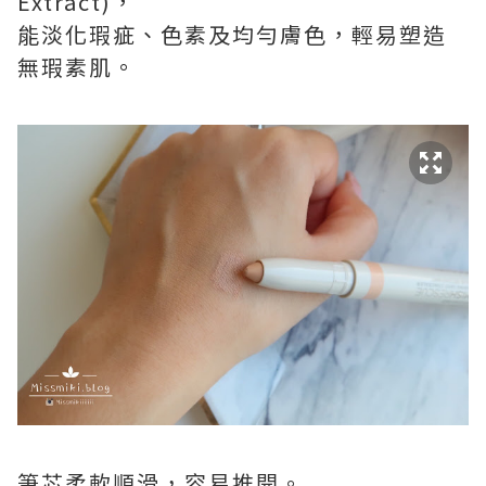
Extract)，
能淡化瑕疵、色素及均勻膚色，輕易塑造
無瑕素肌。
筆芯柔軟順滑，容易推開。