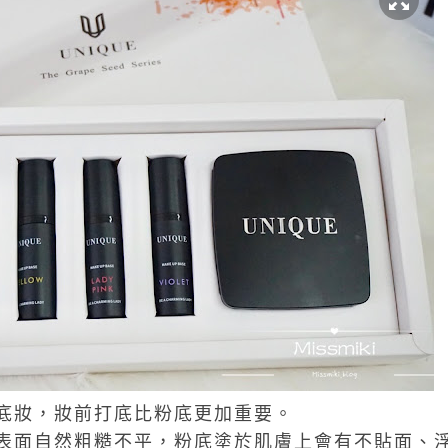
底妝，妝前打底比粉底更加重要。
表面自然粗糙不平，粉底塗於肌膚上會有不貼面、