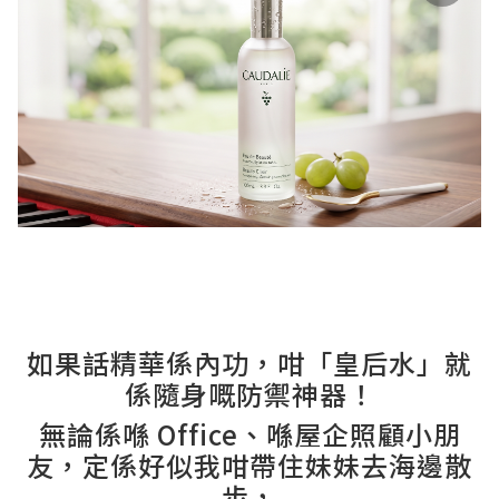
如果話精華係內功，咁「皇后水」就
係隨身嘅防禦神器！
無論係喺 Office、喺屋企照顧小朋
友，定係好似我咁帶住妹妹去海邊散
步，