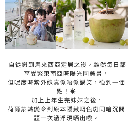
自從搬到馬來西亞定居之後，雖然每日都
享受緊東南亞嘅陽光同美景，
但呢度嘅紫外線真係唔係講笑，強到一個
點！☀️
加上上年生完妹妹之後，
荷爾蒙轉變令到原本隱藏嘅色斑同暗沉問
題一次過浮現晒出嚟。