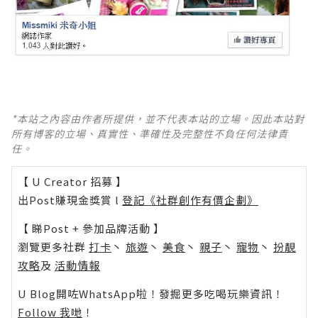
*本站之內容由作者所提供，並不代表本站的立場。因此本站對
所有博客的立場、真實性、準確性及完整性不負任何法律責
任。
【 U Creator 招募 】
出Post賺現金獎賞 l
登記《社群創作有價企劃》
【 睇Post + 參加品牌活動 】
瀏覽更多社群
打卡
丶
旅遊
丶
美食
丶
親子
丶
寵物
丶
扮靚
攻略
及
活動情報
U Blog開咗WhatsApp啦！發掘更多吃喝玩樂資訊！
Follow 我哋
！