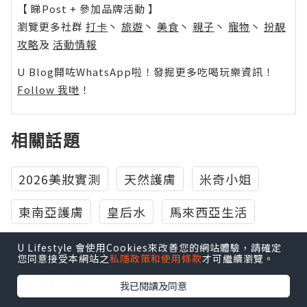
【 睇Post + 參加品牌活動 】
瀏覽更多社群
打卡
丶
旅遊
丶
美食
丶
親子
丶
寵物
丶
扮靚
攻略
及
活動情報
U Blog開咗WhatsApp啦！發掘更多吃喝玩樂資訊！
Follow 我哋
！
相關話題
2026美妝實測
天然護膚
米奇小姐
東南亞護膚
皇后水
馬來西亞生活
淡斑精華推薦
產後美白
媽媽日常
U Lifestyle 會使用Cookies來改善您的網站體驗，請確定
您同意接受本網站之
私隱政策和使用條款
才可繼續瀏覽。
Blogger推薦
CaudalieHK
MISSMIKI
我已閱讀及同意