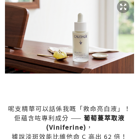
呢支精華可以話係我嘅「救命亮白液」！
佢蘊含咗專利成分 ——
葡萄蔓萃取液
(Viniferine)
，
據說淡斑效能比維他命 C 高出 62 倍！