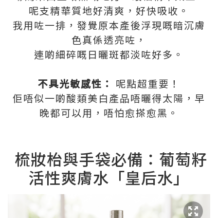
呢支精華質地好清爽，好快吸收。
我用咗一排，發覺原本產後浮現嘅暗沉膚
色真係透亮咗，
連啲細碎嘅日曬斑都淡咗好多。
不具光敏感性：
呢點超重要！
佢唔似一啲酸類美白產品唔曬得太陽，早
晚都可以用，唔怕愈搽愈黑。
梳妝枱與手袋必備：葡萄籽
活性爽膚水「皇后水」