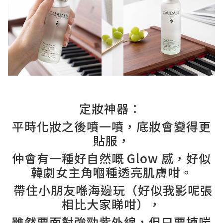
定妝神器：
平時化妝之後噴一噴，底妝會變得更
貼服，
仲會有一種好自然嘅 Glow 感，好似
韓劇女主角嗰種透亮肌膚咁。
帶住小朋友喺海邊玩（好似我影呢張
相比大家睇咁），
雖然要面對強勁紫外線，但只要揀啱