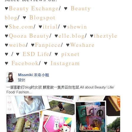
♥
Beauty Exchange
/ ♥
Beauty
blog
/ ♥
Blogspot
♥
She.com
/ ♥
itrial
/ ♥
shewin
♥
Qooza Beauty
/ ♥
elle.blog
/ ♥
theztyle
♥
weibo
/ ♥
Fanpiece
/ ♥
Weshare
♥ / ♥
ESD Life
/ ♥
pixnet
♥
Facebook
/ ♥
Instagram