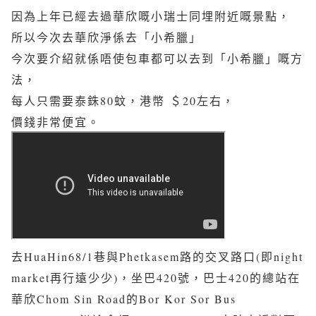
因為上年已經去過華欣嘅小瑞士同埋附近嘅景點，
所以今次去華欣淨係去「小希臘」
今次要介紹就係唔使包車都可以去到「小希臘」嘅方
法，
每人只需要泰銖
80
蚊，港幣
＄
20
左右，
價錢非常便宜。
去
HuaHin68/1
巷與
Phetkasem
路的交叉路口(即
night
market
再行遠少少)，坐巴
420
號，巴士
420
的總站在
華欣
Chom Sin Road
的
Bor Kor Sor Bus