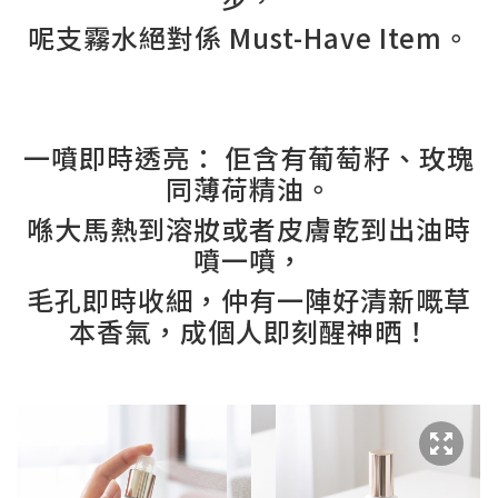
呢支霧水絕對係 Must-Have Item。
一噴即時透亮： 佢含有葡萄籽、玫瑰
同薄荷精油。
喺大馬熱到溶妝或者皮膚乾到出油時
噴一噴，
毛孔即時收細，仲有一陣好清新嘅草
本香氣，成個人即刻醒神晒！