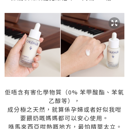
佢唔含有害化學物質（0% 苯甲酸酯、苯氧
乙醇等），
成分極之天然，就算係孕婦或者好似我咁
要餵奶嘅媽媽都可以安心使用。
喺馬來西亞咁熱嘅地方，最怕精華太立。