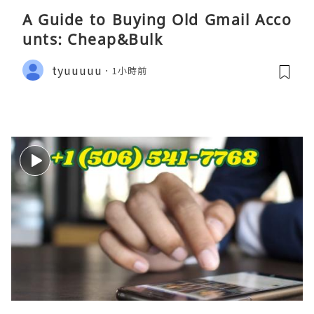
A Guide to Buying Old Gmail Acco
unts: Cheap&Bulk
tyuuuuu
1小時前