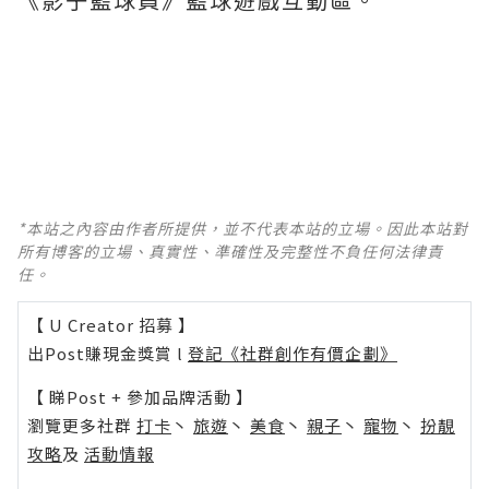
*本站之內容由作者所提供，並不代表本站的立場。因此本站對
所有博客的立場、真實性、準確性及完整性不負任何法律責
任。
【 U Creator 招募 】
出Post賺現金獎賞 l
登記《社群創作有價企劃》
【 睇Post + 參加品牌活動 】
瀏覽更多社群
打卡
丶
旅遊
丶
美食
丶
親子
丶
寵物
丶
扮靚
攻略
及
活動情報