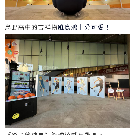
烏野高中的吉祥物
雛烏鴉十分可愛！
《影子籃球員》籃球遊戲互動區。