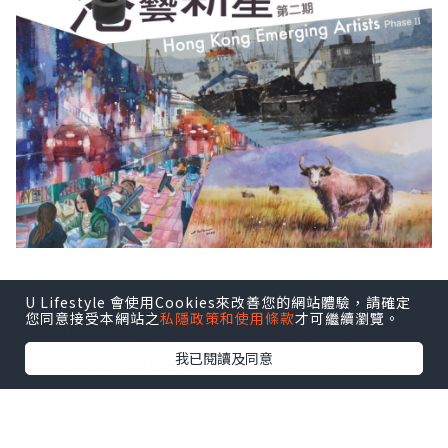
經過多月的公開招募、甄選及籌備後，最
U Lifestyle 會使用Cookies來改善您的網站體驗，請確定
您同意接受本網站之
私隱政策和使用條款
才可繼續瀏覽。
後選拔了5位40歲或以下的香港年輕藝術
我已閱讀及同意
家，他們分別是周秀蘭、陳志文、陳浠
楠、劉昕及謝樂柔，5位港藝新星的背景大
不相同，對藝術的執着與熱忱卻一樣令人