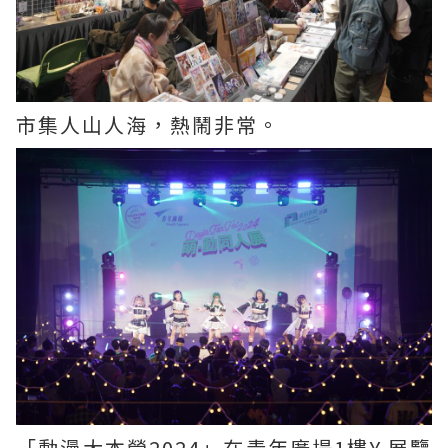
市集人山人海，熱鬧非常。
「動漫大本營2024」在青年廣場1樓Y 展覽