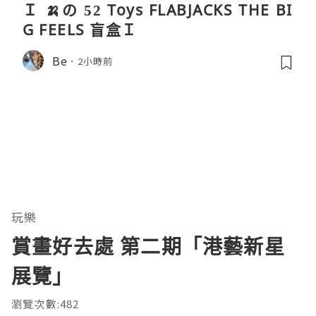
Ｉ 🍌の 52 Toys FLABJACKS THE BI
G FEELS 盲盒Ｉ
Be
2小時前
玩樂
賞畫好去處 第二期「港藝新星
展覽」
瀏覽次數:482