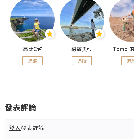
)
高比C🐒
豹紋魚💦
追蹤
追蹤
追蹤
發表評論
登入
發表評論