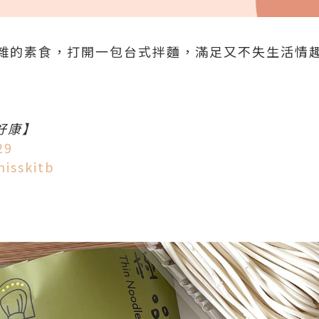
雜的素食，打開一包台式拌麵，滿足又不失生活情
屬好康】
29
sskitb