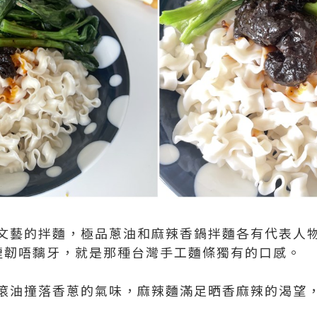
文藝的拌麵，極品蔥油和麻辣香鍋拌麵各有代表人
煙韌唔黐牙，就是那種台灣手工麵條獨有的口感。
滾油撞落香蔥的氣味，麻辣麵滿足晒香麻辣的渴望