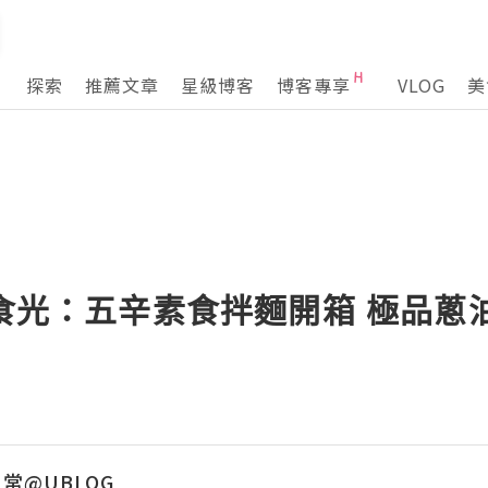
探索
推薦文章
星級博客
博客專享
VLOG
美
暖食光：五辛素食拌麵開箱 極品
常@UBLOG