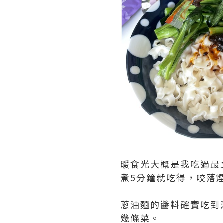
暖食光大概是我吃過最
煮5分鐘就吃得，咬落
蔥油麵的醬料確實吃到
幾條菜。