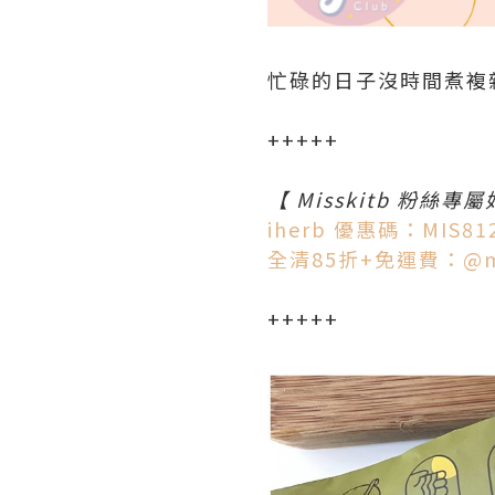
忙碌的日子沒時間煮複
+++++
【 Misskitb 粉絲專
iherb 優惠碼：MIS81
全清85折+免運費：@mi
+++++