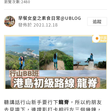
瀏覽次數:2480
早餐女皇之素食日常@UBLOG
追蹤
發佈於 2021.12.18
聽講話行山新手要行下
龍脊
，所以約朋友
去見識下，連埋影打卡相行左三個幾鐘，