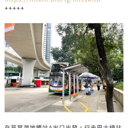
+++++
在筲箕灣地鐵站A出口出發，行去巴士總站