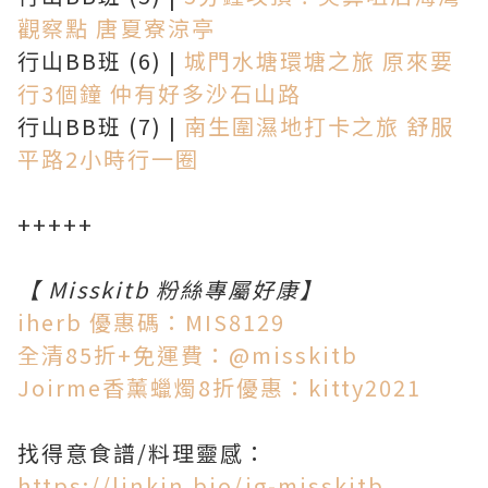
觀察點 唐夏寮涼亭
行山BB班 (6) |
城門水塘環塘之旅 原來要
行3個鐘 仲有好多沙石山路
行山BB班 (7) |
南生圍濕地打卡之旅 舒服
平路2小時行一圈
+++++
【 Misskitb 粉絲專屬好康】
iherb 優惠碼：MIS8129
全清85折+免運費：@misskitb
Joirme香薰蠟燭8折優惠：kitty2021
找得意食譜/料理靈感：
https://linkin.bio/ig-misskitb