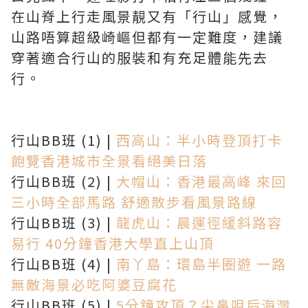
在山脊上行走風景靚又有「行山」感覺，
山路唔算超級崎嶇但都有一定難度，建議
穿著適合行山的服裝和有充足體能先去
行。
行山BB班 (1) |
西高山：半小時登頂打卡
飽覽香港城市全景看絕美日落
行山BB班 (2) |
大帽山：香港最高峰 來回
三小時全部馬路 舒適散步看風景路線
行山BB班 (3) |
龍虎山：晨運徑緩斜路容
易行 40分鐘香港大學直上山頂
行山BB班 (4) |
南丫島：環島半圈遊 一路
無敵海景必吃阿婆豆腐花
行山BB班 (5) |
5分鐘攻頂？尖鼻咀后海灣