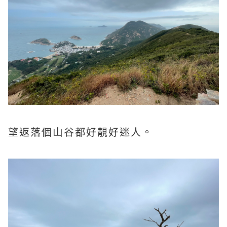
望返落個山谷都好靚好迷人。