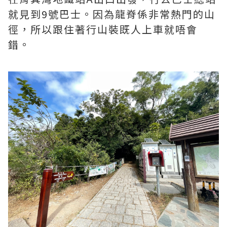
就見到9號巴士。因為龍脊係非常熱門的山
徑，所以跟住著行山裝既人上車就唔會
錯。